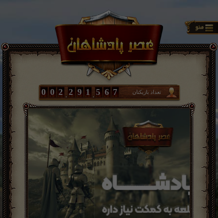
0
0
2
2
9
1
5
6
7
تعداد بازیکنان