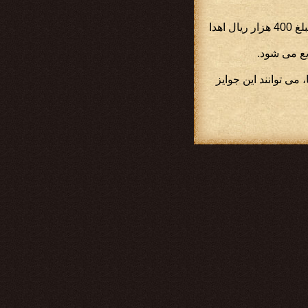
- به بازیکنانی که بتوانند یک کلید نقره ای و یک صندوقچه کسب نمایند و آنها را به هم برسانند، مبلغ 400 هزار ریال اهدا
، می توانند این جوایز