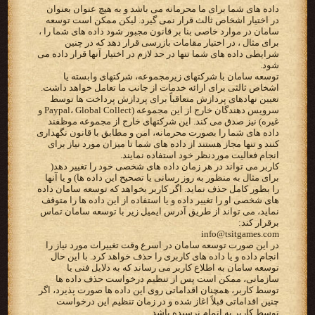
داده های شما برای ما محرمانه می باشد و به هیچ عنوان بعنوان
در اختیار اشخاص ثالث قرار نمی گیرد. لیکن ممکن است توسعه
سامان در موارد خاصی بنا بر قانون مجبور شود داده های شما را ،
برای مثال ، در اختیار مقامات بازرسی قرار دهد که در چنین
شرایطی داده های شما تنها در حد لازم در اختیار آنها قرار داده می
شود.
توسعه سامان با شرکتهای زیرمجموعه، شرکتهای وابسته یا
اشخاص ثالثی برای ارائه خدمات از جانب ما تعامل خواهد داشت.
تعیین نهادهای پردازش متعاقباً برای پردازش پرداخت ها توسط
سرویس دهندگان خارج از این مجموعه (Paypal، Global Collect و
غیره) نیز صدق می کند. این شرکتهای خارج از مجموعه موظفند
داده های شما را بصورت محرمانه، امن و مطابق با قانون نگهداری
کنند و تنها مجاز هستند از داده های شما تا میزان مورد نیاز برای
انجام فعالیت موردنظر خود استفاده نمایند.
کاربر می تواند در هر زمان داده های شخصی خود را تغییر دهد(
برای مثال به منظور به روز رسانی یا تصحیح این داده ها) و یا آنها
را بطور کامل حذف نماید. اگر کاربر بخواهد که توسعه سامان داده
های شخصی او را تغییر داده و یا استفاده از این داده ها را متوقف
نماید، می تواند از طریق آدرس ایمیل زیر با توسعه سامان تماس
برقرار کند:
info@tsitgames.com
در این صورت توسعه سامان در اسرع وقت تغییرات مورد نیاز را
انجام داده و یا داده های کاربری را حذف خواهد کرد. با این حال
توسعه سامان به اطلاع کاربر می رساند که به دلایل فنی یا
سازمانی، ممکن است پس از تنظیم درخواست حذف داده ها
توسط کاربر، همچنان اقداماتی روی این داده ها صورت پذیرد، اگر
چنین اقداماتی قبلاً اغاز شده و در زمان تنظیم این درخواست
توسط کاربر به اتمام نرسیده باشد.