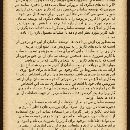
IP و داده های دیگری که مرورگر انتقال می دهد را ذخیره نمایند. در
صورتی که توسعه سامان تشخیص دهد که کاربر تعهدات قراردادی
خود را نقض می کند، صراحتاً این حق را برای خود قائل می شود
که آدرس IP کاربر مربوطه را با داده های دیگری که توسعه سامان
در مورد این کاربر در اختیار دارد ادغام نماید تا نقض این تعهدات را
به کاربر اطلاع دهد. توسعه سامان ممکن است اقدامات دیگری را
علیه کاربر مورد نظر انجام دهد تا عملیات معمول بازی را اعاده
نماید.
به منظور پردازش پرداخت ها، توسعه سامان از این حق برخوردار
است که داده های کاربر را به سرویس های جمع آوری هزینه
کاربری ارائه نماید تا جایی که برای محاسبه هزینه و تسویه حساب
با کاربر ضروری باشد. همچنین توسعه سامان از این حق برخوردار
است که داده های کاربر را به اشخاص ثالثی که برای دریافت
موارد قابل دریافت توسعه سامان از کاربر منصوب شده اند نیز
ارائه نماید، مشروط بر آنکه وجود این اطلاعات برای جمع آوری
این هزینه ها ضروری باشد. توسعه سامان نام این اشخاص ثالث را
به کاربر اطلاع خواهد داد. در صورتی که توسعه سامان برای ارائه
سرویس های خود با اشخاص ثالثی همکاری نماید، این اشخاص
ثالث را ملزم خواهد کرد قوانین موجود برای حفاظت از داده های
کاربر را رعایت کرده و اقدامات مناسبی را در جهت حفاظت از این
داده ها بعمل آورند.
توسعه سامان می تواند از اطلاعات ارائه شده توسط کاربر یا
ذخیره شده در مورد وی، صرفاً برای بررسی های داخلی آماری و
شناخت علایق و رفتار کاربران نیز استفاده نماید. این نوع استفاده
از داده ها بصورت بی نام انجام می شود. همچنین توسعه سامان
می تواند اطلاعات موجود برای کاربر را بصورت بی نام و انبوه، و
برای تحقیقات بازاری و تبلیغاتی مورد ارزیابی آماری قرار دهد. در
صورتی که توسعه سامان از داده های کاربری برای ایجاد پروفایل