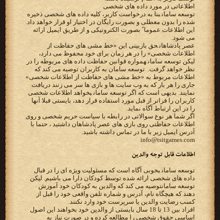
‫اطلاعاتی در مورد داده های شخصی‬
‫‪ توسعه سامان‬بنا به درخواست کاربر، کلیه داده های شخصی ذخیره
شده را بدون معطلی و بصورت رایگان در‬ ‫اختیار او قرار خواهد داد.
این اطلاعات عموما ً بصورت الکترونیکی و از طریق ایمیل ارائه
می شود.‬
‫‪ عصر پادشاهان‬حق بازبینی این «خط مشی های حفاظت از
اطلاعات شخصی» را در هر زمان برای خود محفوظ می دارد،
لیکن‬ ‫‪ توسعه سامان‬همواره قوانین حفاظت داده های مربوطه را در
نظر خواهد گرفت. ‪ توسعه سامان ‬به کاربران توصیه می‬ ‫کند که
اطلاعات مربوط به «خط مشی های حفاظت از اطلاعات شخصی»
جاری را هر بار که به وب سایت ها و بازی ها سر‬ ‫می زنند دریافت
نمایند. بدیهی است که اگر ‪ توسعه سامان‬بخواهد اطلاعات شخصی
کاربران را فراتر از قبل مورد استفاده قرار‬ ‫دهد، بایستی قبلا آنها
را در این ارتباط آگاه نماید.‬
اگر شما هر نوع سوالاتی در رابطه با سیاست حریم شخصی و روی
اطلاعات حفاظتی روی بازی های عصر پادشاهان داشتید ، حتما با
آدرس ایمیل زیر با ما در تماس داشته باشید.
info@tsitgames.com
‫اطلاعات قابل توجه والدین‬
‫‪ توسعه سامان‬بخوبی آگاه است که مسئولیت ویژه ای را در قبال
توسعه سامان‬توصیه می کند که والدین به کودکان خود آموزش
دهند که هیچگاه نام، آدرس و شماره تلفن واقعی خود را قبل از
کسب‬ ‫رضایت والدین یا سرپرست خود وارد نکنند.‬
‫افراد بین 13 تا 18 سال بایستی از والدین خود بخواهند این اصول