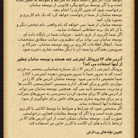
است و یا اگر توسط مراجع پیگرد قانونی از توسعه سامان
درخواست شود که چنین کاری را انجام دهد.
توسعه سامان از شما درخواست خواهد کرد که یک نام کاربری و
پسورد وارد کنید.
توسعه سامان از شما نمی خواهد که نام واقعی ،نام شخص دیگر و
یا از نام یک برند حفاظتی استفاده نمایید.
اگر شما کاربری از بازی باشید ، جزئیات شما در پایگاه داده ای
توسعه سامان می تواند برای تنظیم وب سایت مطابق مشخصات
شما ، انتقال اطلاعات کاربری بر روی توسعه سامان ، شرکاء و
سرویس دهندگان وابسته آن یا دیگر مقاصد تجاری ذخیره شود.
آدرس های IP (پروتکل اینترنتی )چه هستند و توسعه سامان چطور
از اینها استفاده می کند؟
پروتکل اینترنتی ( آدرس IP ) یک شماره شناسایی منحصر به فردی
است که به سرور شما یا سرور سرویس دهنده اینترنتی ( ISP )
شما تخصیص داده می شود. توسعه سامان آدرس های IP را در
مواردی خاص و برای اهداف اداره سیستم، اعتبارسنجی اکانت ها
و مدیریت سیستم تأیید می کند. همچنین توسعه سامان می تواند
از آدرس های IP برای محدود کردن دسترسی به سرورهای شرکت
و نیز برای محروم سازی سرورهای خاص برای جلوگیری از سوء
استفاده آنها استفاده نماید.
اگر مشخص شود که شرایط و ضوابط ما توسط اکانتی یا کاربری
نقض شده است و یا اگر که توسط مقامات قضایی درخواستی
صورت گیرد ، توسعه سامان ممکن است از این آدرس های IP در
ارتباط با داده های آن اکانت یا کاربر خاص نیز استفاده کند.
تعیین نهادهای پردازش