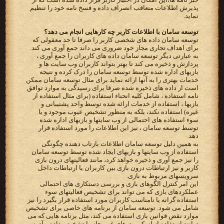
پذیرش اطلاعات متعاقب انصراف داده و فسخ نامه خود را تنظیم
نماید.
توسعه سامان با اطلاعات کاربر چه کارهایی انجام می دهد؟
توسعه سامان داده های شخصی کاربر را صرفا تا حد معقولی که
برای اهداف تجاری مجاز خود ضروری می داند جمع آوری می کند.
به عبارتی دیگر توسعه سامان داده های کاربران را جمع آوری ،
پردازش و ذخیره می کند تا بهتر بتواند کاربران وب سایت ها و
بازیهای اداره شده توسط توسعه سامان را درک کرده و نتیجه
خدمات بهتری را به آنها ارائه نماید.برای مثال توسعه سامان ممکن
است ار داده های ذخیره شده صرفا برای رسیدگی به موارد توافق
نامه استفاده ، شامل کلیه انحناء استفاده (برای مثال استفاده از
بازیها ، استفاده از خدمات ارائه شده توسط واحد پشتیبانی و
غیره) استفاده نکند، بلکه به منظور تشخیص عیوب موجود و یا
سوء استفاده های احتمالی از وب سایتها و بازیهای اداره شده
توسط توسعه سامان ، نیز این اطلاعات را مورد استفاده قرار
دهد.
به همین دلیل توسعه سامان اطلاعات بازتاب دهنده چگونگی
استفاده از وب سایتها و بازیهای ایجاد شده توسط توسعه سامان
را نیز جمع آوری و ذخیره خواهد کرد، مانند فعالیتهای درون بازی
کاربر و نیز ارتباطات درون بازی بین کاربران یا ارتباطات داخل
سرویسهای مربوط به بازی.
این امر کنترل الگوهای بازی و بررسی دستکاری های احتمالی
عملکردهای بازی که می تواند برای تشخیص فعالیتهای سوء
استفاده گرانه یا نامناسب کاربران مورد استفاده قرار بگیرد را نیز
شامل می شود. توسعه سامان از برنامه های خاصی برای تشخیص
موارد نقض قوانین بازی استفاده می کند، مثل برنامه هایی که می
توانند استفاده از اسکریپت های غیرمجاز را تشخیص داده و آدرس