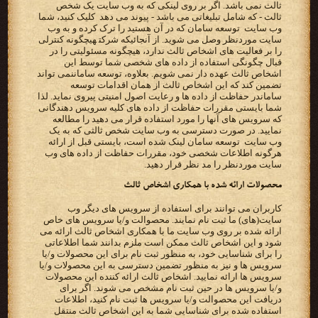
ثالث نمی باشد. اگر بر روی لینکی که به وب سایت یک شخص
ثالث - که شامل تبلیغاتی می باشد - پیوند می دهد ‬ کلیک ‫کنید، شما
وب سایت ‪ توسعه سامان ‬که در آن هستید را ترک کرده و به وب
سایت موردنظر وصل می شوید. از آنجائیکه‬ ‫‪ شرکت‬هیچگونه کنترلی
را بر فعالیت های اشخاص ثالث ندارد، هیچگونه مسئولیتی را در
قبال چگونگی استفاده از داده‬ ‫های شخصی شما توسط این
اشخاص ثالث عهده دار نمی شویم. بعلاوه، توسعه سامان‬نمی تواند
تضمین کند که این اشخاص ثالث‬ ‫از همان اقدامات ‪ توسعه
سامان‬در حفاظت از داده ها و رعایت اصول امنیتی پیروی نماید. لذا
شما بایستی مقررات حفاظت از‬ ‫داده های کلیه سرویس دهندگانی
که سرویس های آنها را مورد استفاده قرار می دهید را مطالعه
نمایید. در صورت دسترسی به‬ ‫وب سایت شخص ثالثی که به یک
وب سایت ‪ توسعه سامان ‬لینک شده است، بایستی قبل از ارائه
هرگونه اطلاعات شخصی خود،‬ ‫مقررات حفاظت از داده های وب
سایت موردنظر را مد نظر قرار دهید.‬
‫محصولات ارائه شده با همکاری اشخاص ثالث‬
‫کاربران می توانند برای استفاده از سرویس های دیگر وب
‫ارائه شده بر روی وب سایت ما با همکاری اشخاص ثالث ارائه می
شود و این اشخاص ثالث ممکن است ملزم بدانند شما‬ ‫اطلاعاتی
را برای شناسایی خود، به منظور ثبت نام برای این محصولات و/یا
سرویس ها و نیز به منظور تضمین دسترسی به‬ ‫این محصولات و/یا
سرویس ها ارائه نمایید. اشخاص ثالث ارائه کننده این محصولات
و/یا سرویس ها در حین ثبت نام مشخص‬ ‫می شوند. اگر برای
دریافت این محصوالت و/یا سرویس ها ثبت نام کنید، اطلاعات
استفاده شده برای شناسایی شما به این‬ ‫اشخاص ثالث منتقل