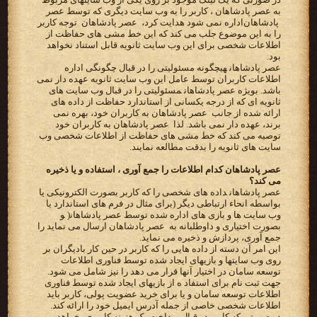
به عصر پادشاهان ‪ ،‬کاربر را به وب سایت دیگری که توسط‬ ‫‪ عصر
پادشاهان ‬اداره نمی شود هدایت کرد، ‪ عصر پادشاهان ‬ توجه کاربر
را به این موضوع جلب می کند که این خط مشی های‬ ‫حفاظت از
اطلاعات شخصی برای این وب سایت ثانویه قابل استناد نخواهد
بود‬.
‫‪ عصر پادشاهان‬هیچگونه مسئولیتی را در قبال‬ ‫چگونگی اداره
اطلاعات کاربران توسط عامل این وب سایت ثانویه عهده دار نمی
باشد. بویژه ‪ عصر پادشاهان‬مسئولیتی را در قبال‬ ‫وب سایت های
ثانویه ای که از درجه یکسانی از استاندارد حفاظت از داده های
ارائه شده از جانب ‪ عصر پادشاهان ‬به کاربران‬ ‫خود، بهره نمی
برند، عهده دار نمی باشد. لذا ‪ عصر پادشاهان ‬به کاربران خود
توصیه می کند که خط مشی های حفاظت از‬ ‫اطلاعات شخصی وب
سایت های ثانویه را بدقت مطالعه نمایند.‬
عصر پادشاهان کدام اطلاعات را جمع آوری ، استفاده و یا ذخیره
می کند؟
‫‪ عصر پادشاهان‬داده های شخصی را که کاربر بصورت الکترونیکی یا
بواسطه انحاء ارتباطی دیگر (برای مثال در فرم های‬ ‫استاندارد یا
وب سایت ها و بازی های اداره شده توسط ‪ )عصر پادشاهان‬و
بصورت اختیاری و داوطلبانه به ‪ عصر پادشاهان ‬ارسال‬ ‫می نماید را
جمع آوری، پردازش و ذخیره می نماید.‬
این امر آن دسته از داده هایی را که کاربر در حین کار بادیگران بر
روی وب سایتها و بازیهای ایجاد شده توسط فناوری اطلاعات
توسعه سامان در اختیار آنها قرار می دهد را نیز شامل می شود.
جهت ثبت نام برای استفاد ه از بازیهای ایجاد شده توسط فناوری
اطلاعات توسعه سامان و یا برای خرید عضویت پولی، کاربر باید
اطلاعات شخصی خاصی از جمله آدرس ایمیل خود را ارائه کند.
در صورتی که کاربر در قبال پرداخت یک هزینه کاربری بخواهد