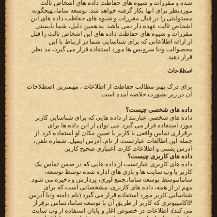
شده و مقررات و شیوه های حفاظت داده های اشخاص ثالث
موردنظر برای آنها بکار گرفته خواهد شد.‬ ‫‪ توسعه سامان‬هیچگونه
مسئولیتی را در قبال مقررات و شیوه های حفاظت داده های این
اشخاص ثالث عهده دار نمی باشد. به‬ ‫همین دلیل، شما بایستی
مقررات و شیوه های حفاظت داده های این اشخاص ثالث را قبل
از ارائه اطلاعاتی که برای شناسایی شما‬ ‫در ارتباط با این
محصوالت و/یا سرویس ها مورد استفاده قرار می گیرد، مد نظر
قرار دهید.‬
اصطلاحات
برای درک بهتر مطالب حفاظت از اطلاعات ، مهمترین اصطلاحات
آن در زیر بصورت خلاصه آمده است:
داده های شخصی چیست؟
‫داده های شخصی عبارتند از داده هایی که برای شناسایی کاربر
‫برقراری تماس واقعی با کاربر یا تعیین مکان او استفاده کرد. از
‫آدرس پستی و اطلاعات کارت اعتباری صحیح کاربر.‬
‫داده های کاربری چیست؟‬
‫داده های کاربری عبارتست از داده هایی که در ضمن تماس یک
کاربر با وب سایت ها و بازی های اداره شده توسط‬ ‫‪ ،توسعه
سامان‬توسط ‪ توسعه سامان‬جمع آوری، پردازش و ذخیره می شود.
مهم تر از همه، داده های کاربری، مشخصاتی است‬ ‫که برای
IP‬کامپیوتری که کاربر از طریق آن با‬ ‫‪ توسعه سامان‬تماس برقرار
می کند)، اطلاعات در خصوص آغاز و پایان استفاده از وب سایت