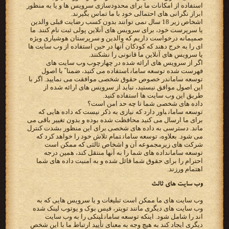
‫استفاده از امکانات ما برای محدودسازی سرویس ها و یا به منظور
ابراز نگرانی های احتمالی خود با ما تماس بگیرند.‬
‫اشخاص زیر 18 سال نمی توانند بدون کسب رضایت قبلی والدین
یا سرپرست خود، برای سرویس های آنلاین پولی ثبت نام کنند.‬ ‫ما
صمیمانه درخواست داریم که والدین و سرپرستان هوشیاری ویژه
ای را به خرج دهند که کودکان آنها در حین استفاده از وب‬ ‫سایت ها
یا سرویس های آنلاین ما قانونی را نشکنند.‬
‫اگر از سرویس های ارائه شده در چهارچوب وب سایت های
توسعه سامان‬در خصوص حقوق شخصی موافقت می نمایید. اگر با
‫طریق این وب سایت ها استفاده کنید.‬
‫داده های شخصی شما تا چه حد امن است؟‬
‫‪ توسعه سامان‬باور دارد که نیازی به ذکر نیست که داده هایی که
برای ما ارسال می کنید محافظت شده بوده و بدون تغییر باقی‬ ‫می
ماند. دسترسی به داده های شخصی برای این منظور بشدت کنترل
می شود. بعلاوه، ‪ توسعه سامان‬تمام تلاش خود را خواهد‬ ‫کرد که
توسعه سامان‬داده های شما را به آنها منتقل کند، همین‬ ‫درجه
احترام را برای حقوق شما قائل شده و به امنیت داده های شما
اهتمام ورزند.‬
‫وب سایت های ثالث‬
‫وب سایت های ما ممکن است تبلیغات و یا سرویس هایی که به
وب سایت های دیگری مانند تویتر، فیس بوک و یوتوب لینک‬ ‫شده
اند را شامل شود. اینکه ‪ توسعه سامان‬لینکی را به وب سایت
دیگری ایجاد کند به هیچ وجه به معنای تأیید ارتباط ما با این‬ ‫شخص