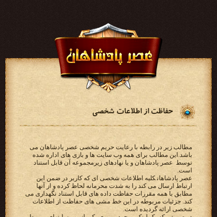
حفاظت از اطلاعات شخصی
مطالب زیر در رابطه با رعایت حریم شخصی عصر پادشاهان می
باشد.‫این مطالب برای همه وب سایت ها و بازی‬ ‫های اداره شده
توسط ‪ عصر پادشاهان ‬و یا نهادهای زیرمجموعه آن قابل استناد
است‬.
‫‪ عصر پادشاهان‬کلیه اطلاعات شخصی ای که کاربر در ضمن این
‫مطابق با همه مقررات حفاظت داده های قابل استناد نگهداری می
کند. جزئیات مربوطه در این خط مشی های حفاظت از‬ ‫اطلاعات
شخصی ارائه گردیده است.‬
‫در صورتی که یک لینک موجود بر روی یکی از وب سایتهای مربوط