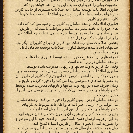
عضویت پولی را خریداری نماید ، این بدان معنا خواهد بود که
فناوری اطلاعات توسعه سامان به اطلاعات بیشتری از جانب کاربر
نیاز خواهد داشت مانند آدرس پستی و اطلاعات حساب بانکیو یا
کارت اعتباری کاربر.
فناوری اطلاعات توسعه سامان به کاربران توصیه می کند که داده
های خود را به دقت مدیریت نمایند و مواظب باشند که از طریق
سایر سایتهای ایجاد شده توسط شرکت، می خواهد چه اطلاعاتی
را و در اختیار چه کسی قرار دهند.
بعضی اطلاعات مثل ارتباطات بین کاربران، برای کاربران دیگر وب
سایتهای ایجاد شده توسط فناوری اطلاعات توسعه سامان قابل
رویت خواهد بود.
نمونه هایی از اطلاعات ذخیره شده توسط فناوری اطلاعات
توسعه سامان در زیر آمده است:
وقتی یک کاربر به وب سایتها و بازیهای مدیریت شده توسط
فناوری اطلاعات توسعه سامان دسترسی می یابد ، توسعه سامان
بطور خودکار نام دامنه یا آدرس IP کامپیوتری که کاربر از طریق آن
به عصر پادشاهان دسترسی پیدا می کند را ذخیره کرده و تاریخ و
زمان صرف شده بر روی وب سایتها و بازیهای مدیریت شده توسط
عصر پادشاهان و نیز صفحاتی که کاربر به آن دسترسی می یابد را
ذخیره می کند.
توسعه سامان آدرس ایمیل کاربر را ذخیره می کند. توسعه سامان
می تواند برای ارسال خبرنامه ها و اطلاعات مربوط به بازیهای
عصر پادشاهان به کاربر ، از این آدرس ایمیل استفاده کند.
بدیهی است که کاربر در هر زمان و بدون متحمل شدن هزینه ای،
به غیر ازهزینه ارسال فسخ نامه کتبی، موافقت خود با این موضوع
را بصورت کتبی (بعنوان مثال از طریق ایمیل) فسخ کند.
ذیل همه اطلاعات ارسال شده توسط توسعه سامان و نیز در کلیه
خبر نامه ها،‌این امکان در اختیار کاربر قرار داده شده است که از