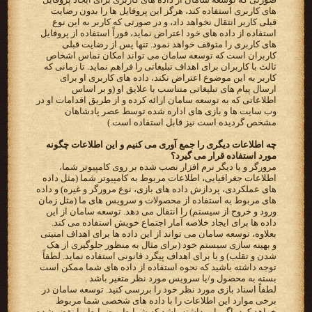
های کاربری استفاده کند، هرگز این پروفایل ها را بدون رضایت
قبلی کاربر انتقال نخواهد داد، و در صورتی که کاربر به این نوع
استفاده از داده های خود اعتراض نماید، فوراً استفاده از پروفایل
های کاربری را متوقف خواهد نمود. تنها پس از رضایت قبلی
کاربران است که توسعه سامان می تواند امکان تماس اشخاص
ثالث با کاربران برای اهداف تبلیغاتی را فراهم نماید. تا زمانی که
کاربر به این موضوع اعتراض نکند، داده های کاربری او برای
ارسال پیام های تبلیغاتی متناسب با علایق او (و بر اساس
اطلاعاتی که به توسعه سامان ارائه کرده و از طریق اقدامات او در
وب سایت ها و بازی های اداره شده توسط عصر پادشاهان
مشخص گردیده است نیز قابل استفاده است.)
چه اطلاعات دیگری را جمع آوری می کنیم و این اطلاعات چگونه
مورد استفاده قرار می گیرد؟
مرورگر و یا دیگر نرم افزار نصب شده بر روی کامپیوتر شما،
اطلاعات جغرافیایی، اطلاعات مربوط به کامپیوتر شما (مثل داده
های عملکردی، پردازش داده های بازی، نوع مرورگر و غیره) و داده
های مربوط به استفاده از محصولات و سرویس های ما (مثل زمان
ورود و خروج از سیستم) را انتقال می دهد. توسعه سامان از این
داده ها برای ایجاد خلاصه آمار اجتماع خویش استفاده می کند.
بعلاوه، توسعه سامان می تواند از این داده ها برای اهداف امنیتی
و بهینه سازی سیستم خود (برای مثال به منظور جلوگیری از هک
شدن و تقلب) و یا برای اهداف پیگرد قانونی استفاده نماید. لطفاً
توجه داشته باشید که نحوه استفاده از داده های شما ممکن است
بسته به محصول و/یا سرویس مورد نظر متغیر باشد .
لطفاً اسناد بازی مورد نظر خود را بررسی کنید. توسعه سامان در
برخی موارد این اطلاعات را با داده های شخصی شما مربوط
خواهد کرد، اگر باور داشته باشد که شرایط و ضوابط ما نقض شده