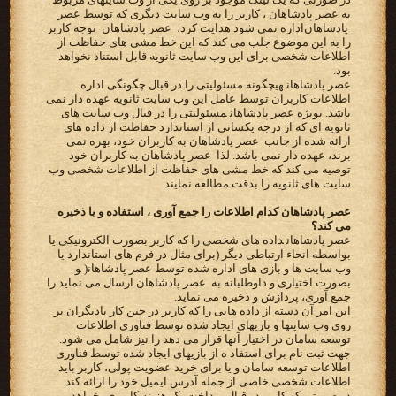
به عصر پادشاهان ‪ ،‬کاربر را به وب سایت دیگری که توسط‬ ‫‪ عصر
پادشاهان ‬اداره نمی شود هدایت کرد، ‪ عصر پادشاهان ‬ توجه کاربر
را به این موضوع جلب می کند که این خط مشی های‬ ‫حفاظت از
اطلاعات شخصی برای این وب سایت ثانویه قابل استناد نخواهد
بود‬.
‫‪ عصر پادشاهان‬هیچگونه مسئولیتی را در قبال‬ ‫چگونگی اداره
اطلاعات کاربران توسط عامل این وب سایت ثانویه عهده دار نمی
باشد. بویژه ‪ عصر پادشاهان‬مسئولیتی را در قبال‬ ‫وب سایت های
ثانویه ای که از درجه یکسانی از استاندارد حفاظت از داده های
ارائه شده از جانب ‪ عصر پادشاهان ‬به کاربران‬ ‫خود، بهره نمی
برند، عهده دار نمی باشد. لذا ‪ عصر پادشاهان ‬به کاربران خود
توصیه می کند که خط مشی های حفاظت از‬ ‫اطلاعات شخصی وب
سایت های ثانویه را بدقت مطالعه نمایند.‬
عصر پادشاهان کدام اطلاعات را جمع آوری ، استفاده و یا ذخیره
می کند؟
‫‪ عصر پادشاهان‬داده های شخصی را که کاربر بصورت الکترونیکی یا
بواسطه انحاء ارتباطی دیگر (برای مثال در فرم های‬ ‫استاندارد یا
وب سایت ها و بازی های اداره شده توسط ‪ )عصر پادشاهان‬و
بصورت اختیاری و داوطلبانه به ‪ عصر پادشاهان ‬ارسال‬ ‫می نماید را
جمع آوری، پردازش و ذخیره می نماید.‬
این امر آن دسته از داده هایی را که کاربر در حین کار بادیگران بر
روی وب سایتها و بازیهای ایجاد شده توسط فناوری اطلاعات
توسعه سامان در اختیار آنها قرار می دهد را نیز شامل می شود.
جهت ثبت نام برای استفاد ه از بازیهای ایجاد شده توسط فناوری
اطلاعات توسعه سامان و یا برای خرید عضویت پولی، کاربر باید
اطلاعات شخصی خاصی از جمله آدرس ایمیل خود را ارائه کند.
در صورتی که کاربر در قبال پرداخت یک هزینه کاربری بخواهد