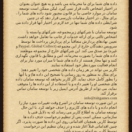
داده های شما برای ما محرمانه می باشد و به هیچ عنوان بعنوان
در اختیار اشخاص ثالث قرار نمی گیرد. لیکن ممکن است توسعه
سامان در موارد خاصی بنا بر قانون مجبور شود داده های شما را ،
برای مثال ، در اختیار مقامات بازرسی قرار دهد که در چنین
شرایطی داده های شما تنها در حد لازم در اختیار آنها قرار داده می
شود.
توسعه سامان با شرکتهای زیرمجموعه، شرکتهای وابسته یا
اشخاص ثالثی برای ارائه خدمات از جانب ما تعامل خواهد داشت.
تعیین نهادهای پردازش متعاقباً برای پردازش پرداخت ها توسط
سرویس دهندگان خارج از این مجموعه (Paypal، Global Collect و
غیره) نیز صدق می کند. این شرکتهای خارج از مجموعه موظفند
داده های شما را بصورت محرمانه، امن و مطابق با قانون نگهداری
کنند و تنها مجاز هستند از داده های شما تا میزان مورد نیاز برای
انجام فعالیت موردنظر خود استفاده نمایند.
کاربر می تواند در هر زمان داده های شخصی خود را تغییر دهد(
برای مثال به منظور به روز رسانی یا تصحیح این داده ها) و یا آنها
را بطور کامل حذف نماید. اگر کاربر بخواهد که توسعه سامان داده
های شخصی او را تغییر داده و یا استفاده از این داده ها را متوقف
نماید، می تواند از طریق آدرس ایمیل زیر با توسعه سامان تماس
برقرار کند:
info@tsitgames.com
در این صورت توسعه سامان در اسرع وقت تغییرات مورد نیاز را
انجام داده و یا داده های کاربری را حذف خواهد کرد. با این حال
توسعه سامان به اطلاع کاربر می رساند که به دلایل فنی یا
سازمانی، ممکن است پس از تنظیم درخواست حذف داده ها
توسط کاربر، همچنان اقداماتی روی این داده ها صورت پذیرد، اگر
چنین اقداماتی قبلاً اغاز شده و در زمان تنظیم این درخواست
توسط کاربر به اتمام نرسیده باشد.