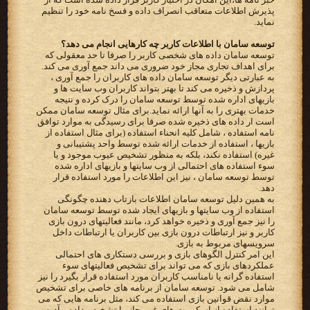
پذیرش اطلاعات متعاقب انصراف داده و فسخ نامه خود را تنظیم
نماید.
توسعه سامان با اطلاعات کاربر چه کارهایی انجام می دهد؟
توسعه سامان داده های شخصی کاربر را صرفا تا حد معقولی که
برای اهداف تجاری مجاز خود ضروری می داند جمع آوری می کند.
به عبارتی دیگر توسعه سامان داده های کاربران را جمع آوری ،
پردازش و ذخیره می کند تا بهتر بتواند کاربران وب سایت ها و
بازیهای اداره شده توسط توسعه سامان را درک کرده و نتیجه
خدمات بهتری را به آنها ارائه نماید.برای مثال توسعه سامان ممکن
است ار داده های ذخیره شده صرفا برای رسیدگی به موارد توافق
نامه استفاده ، شامل کلیه انحناء استفاده (برای مثال استفاده از
بازیها ، استفاده از خدمات ارائه شده توسط واحد پشتیبانی و
غیره) استفاده نکند، بلکه به منظور تشخیص عیوب موجود و یا
سوء استفاده های احتمالی از وب سایتها و بازیهای اداره شده
توسط توسعه سامان ، نیز این اطلاعات را مورد استفاده قرار
دهد.
به همین دلیل توسعه سامان اطلاعات بازتاب دهنده چگونگی
استفاده از وب سایتها و بازیهای ایجاد شده توسط توسعه سامان
را نیز جمع آوری و ذخیره خواهد کرد، مانند فعالیتهای درون بازی
کاربر و نیز ارتباطات درون بازی بین کاربران یا ارتباطات داخل
سرویسهای مربوط به بازی.
این امر کنترل الگوهای بازی و بررسی دستکاری های احتمالی
عملکردهای بازی که می تواند برای تشخیص فعالیتهای سوء
استفاده گرانه یا نامناسب کاربران مورد استفاده قرار بگیرد را نیز
شامل می شود. توسعه سامان از برنامه های خاصی برای تشخیص
موارد نقض قوانین بازی استفاده می کند، مثل برنامه هایی که می
توانند استفاده از اسکریپت های غیرمجاز را تشخیص داده و آدرس