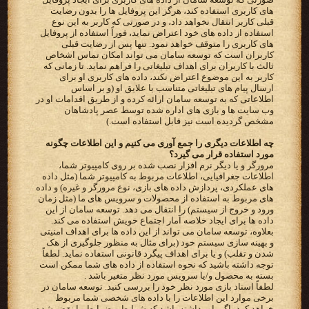
های کاربری استفاده کند، هرگز این پروفایل ها را بدون رضایت
قبلی کاربر انتقال نخواهد داد، و در صورتی که کاربر به این نوع
استفاده از داده های خود اعتراض نماید، فوراً استفاده از پروفایل
های کاربری را متوقف خواهد نمود. تنها پس از رضایت قبلی
کاربران است که توسعه سامان می تواند امکان تماس اشخاص
ثالث با کاربران برای اهداف تبلیغاتی را فراهم نماید. تا زمانی که
کاربر به این موضوع اعتراض نکند، داده های کاربری او برای
ارسال پیام های تبلیغاتی متناسب با علایق او (و بر اساس
اطلاعاتی که به توسعه سامان ارائه کرده و از طریق اقدامات او در
وب سایت ها و بازی های اداره شده توسط عصر پادشاهان
مشخص گردیده است نیز قابل استفاده است.)
چه اطلاعات دیگری را جمع آوری می کنیم و این اطلاعات چگونه
مورد استفاده قرار می گیرد؟
مرورگر و یا دیگر نرم افزار نصب شده بر روی کامپیوتر شما،
اطلاعات جغرافیایی، اطلاعات مربوط به کامپیوتر شما (مثل داده
های عملکردی، پردازش داده های بازی، نوع مرورگر و غیره) و داده
های مربوط به استفاده از محصولات و سرویس های ما (مثل زمان
ورود و خروج از سیستم) را انتقال می دهد. توسعه سامان از این
داده ها برای ایجاد خلاصه آمار اجتماع خویش استفاده می کند.
بعلاوه، توسعه سامان می تواند از این داده ها برای اهداف امنیتی
و بهینه سازی سیستم خود (برای مثال به منظور جلوگیری از هک
شدن و تقلب) و یا برای اهداف پیگرد قانونی استفاده نماید. لطفاً
توجه داشته باشید که نحوه استفاده از داده های شما ممکن است
بسته به محصول و/یا سرویس مورد نظر متغیر باشد .
لطفاً اسناد بازی مورد نظر خود را بررسی کنید. توسعه سامان در
برخی موارد این اطلاعات را با داده های شخصی شما مربوط
خواهد کرد، اگر باور داشته باشد که شرایط و ضوابط ما نقض شده