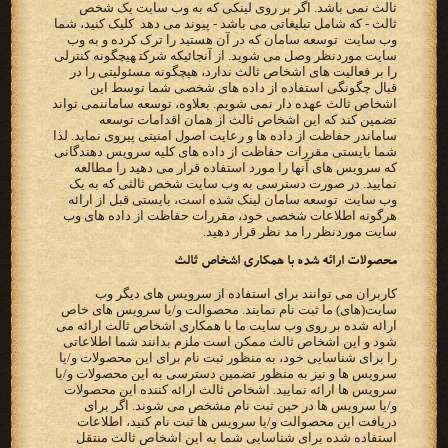
ثالث نمی باشد. اگر بر روی لینکی که به وب سایت یک شخص
ثالث - که شامل تبلیغاتی می باشد - پیوند می دهد ‬ کلیک ‫کنید، شما
وب سایت ‪ توسعه سامان ‬که در آن هستید را ترک کرده و به وب
سایت موردنظر وصل می شوید. از آنجائیکه‬ ‫‪ شرکت‬هیچگونه کنترلی
را بر فعالیت های اشخاص ثالث ندارد، هیچگونه مسئولیتی را در
قبال چگونگی استفاده از داده‬ ‫های شخصی شما توسط این
اشخاص ثالث عهده دار نمی شویم. بعلاوه، توسعه سامان‬نمی تواند
تضمین کند که این اشخاص ثالث‬ ‫از همان اقدامات ‪ توسعه
سامان‬در حفاظت از داده ها و رعایت اصول امنیتی پیروی نماید. لذا
شما بایستی مقررات حفاظت از‬ ‫داده های کلیه سرویس دهندگانی
که سرویس های آنها را مورد استفاده قرار می دهید را مطالعه
نمایید. در صورت دسترسی به‬ ‫وب سایت شخص ثالثی که به یک
وب سایت ‪ توسعه سامان ‬لینک شده است، بایستی قبل از ارائه
هرگونه اطلاعات شخصی خود،‬ ‫مقررات حفاظت از داده های وب
سایت موردنظر را مد نظر قرار دهید.‬
‫محصولات ارائه شده با همکاری اشخاص ثالث‬
‫کاربران می توانند برای استفاده از سرویس های دیگر وب
‫ارائه شده بر روی وب سایت ما با همکاری اشخاص ثالث ارائه می
شود و این اشخاص ثالث ممکن است ملزم بدانند شما‬ ‫اطلاعاتی
را برای شناسایی خود، به منظور ثبت نام برای این محصولات و/یا
سرویس ها و نیز به منظور تضمین دسترسی به‬ ‫این محصولات و/یا
سرویس ها ارائه نمایید. اشخاص ثالث ارائه کننده این محصولات
و/یا سرویس ها در حین ثبت نام مشخص‬ ‫می شوند. اگر برای
دریافت این محصوالت و/یا سرویس ها ثبت نام کنید، اطلاعات
استفاده شده برای شناسایی شما به این‬ ‫اشخاص ثالث منتقل