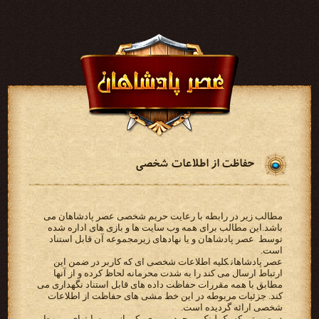
حفاظت از اطلاعات شخصی
مطالب زیر در رابطه با رعایت حریم شخصی عصر پادشاهان می
باشد.‫این مطالب برای همه وب سایت ها و بازی‬ ‫های اداره شده
توسط ‪ عصر پادشاهان ‬و یا نهادهای زیرمجموعه آن قابل استناد
است‬.
‫‪ عصر پادشاهان‬کلیه اطلاعات شخصی ای که کاربر در ضمن این
‫مطابق با همه مقررات حفاظت داده های قابل استناد نگهداری می
کند. جزئیات مربوطه در این خط مشی های حفاظت از‬ ‫اطلاعات
شخصی ارائه گردیده است.‬
‫در صورتی که یک لینک موجود بر روی یکی از وب سایتهای مربوط