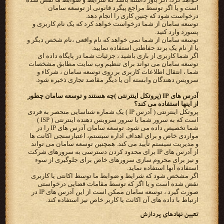
است و یا اگر توسط مراجع پیگرد قانونی از توسعه سامان
درخواست شود که چنین کاری را انجام دهد.
توسعه سامان از شما درخواست خواهد کرد که یک نام کاربری و
پسورد وارد کنید.
توسعه سامان از شما نمی خواهد که نام واقعی ،نام شخص دیگر و
یا از نام یک برند حفاظتی استفاده نمایید.
اگر شما کاربری از بازی باشید ، جزئیات شما در پایگاه داده ای
توسعه سامان می تواند برای تنظیم وب سایت مطابق مشخصات
شما ، انتقال اطلاعات کاربری بر روی توسعه سامان ، شرکاء و
سرویس دهندگان وابسته آن یا دیگر مقاصد تجاری ذخیره شود.
آدرس های IP (پروتکل اینترنتی )چه هستند و توسعه سامان چطور
از اینها استفاده می کند؟
پروتکل اینترنتی ( آدرس IP ) یک شماره شناسایی منحصر به فردی
است که به سرور شما یا سرور سرویس دهنده اینترنتی ( ISP )
شما تخصیص داده می شود. توسعه سامان آدرس های IP را در
مواردی خاص و برای اهداف اداره سیستم، اعتبارسنجی اکانت ها
و مدیریت سیستم تأیید می کند. همچنین توسعه سامان می تواند
از آدرس های IP برای محدود کردن دسترسی به سرورهای شرکت
و نیز برای محروم سازی سرورهای خاص برای جلوگیری از سوء
استفاده آنها استفاده نماید.
اگر مشخص شود که شرایط و ضوابط ما توسط اکانتی یا کاربری
نقض شده است و یا اگر که توسط مقامات قضایی درخواستی
صورت گیرد ، توسعه سامان ممکن است از این آدرس های IP در
ارتباط با داده های آن اکانت یا کاربر خاص نیز استفاده کند.
تعیین نهادهای پردازش