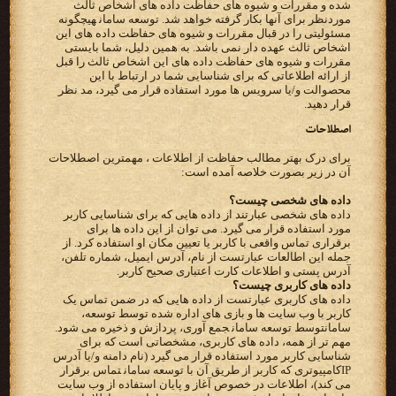
شده و مقررات و شیوه های حفاظت داده های اشخاص ثالث
موردنظر برای آنها بکار گرفته خواهد شد.‬ ‫‪ توسعه سامان‬هیچگونه
مسئولیتی را در قبال مقررات و شیوه های حفاظت داده های این
اشخاص ثالث عهده دار نمی باشد. به‬ ‫همین دلیل، شما بایستی
مقررات و شیوه های حفاظت داده های این اشخاص ثالث را قبل
از ارائه اطلاعاتی که برای شناسایی شما‬ ‫در ارتباط با این
محصوالت و/یا سرویس ها مورد استفاده قرار می گیرد، مد نظر
قرار دهید.‬
اصطلاحات
برای درک بهتر مطالب حفاظت از اطلاعات ، مهمترین اصطلاحات
آن در زیر بصورت خلاصه آمده است:
داده های شخصی چیست؟
‫داده های شخصی عبارتند از داده هایی که برای شناسایی کاربر
‫برقراری تماس واقعی با کاربر یا تعیین مکان او استفاده کرد. از
‫آدرس پستی و اطلاعات کارت اعتباری صحیح کاربر.‬
‫داده های کاربری چیست؟‬
‫داده های کاربری عبارتست از داده هایی که در ضمن تماس یک
کاربر با وب سایت ها و بازی های اداره شده توسط‬ ‫‪ ،توسعه
سامان‬توسط ‪ توسعه سامان‬جمع آوری، پردازش و ذخیره می شود.
مهم تر از همه، داده های کاربری، مشخصاتی است‬ ‫که برای
IP‬کامپیوتری که کاربر از طریق آن با‬ ‫‪ توسعه سامان‬تماس برقرار
می کند)، اطلاعات در خصوص آغاز و پایان استفاده از وب سایت