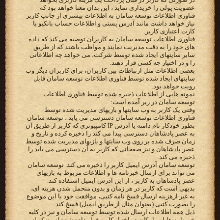
عضویت پولی را خریداری نماید ، این بدان معنا خواهد بود که
فناوری اطلاعات توسعه سامان به اطلاعات بیشتری از جانب کاربر
نیاز خواهد داشت مانند آدرس پستی و اطلاعات حساب بانکیو یا
کارت اعتباری کاربر.
فناوری اطلاعات توسعه سامان به کاربران توصیه می کند که داده
های خود را به دقت مدیریت نمایند و مواظب باشند که از طریق
سایر سایتهای ایجاد شده توسط شرکت، می خواهد چه اطلاعاتی
را و در اختیار چه کسی قرار دهند.
بعضی اطلاعات مثل ارتباطات بین کاربران، برای کاربران دیگر وب
سایتهای ایجاد شده توسط فناوری اطلاعات توسعه سامان قابل
رویت خواهد بود.
نمونه هایی از اطلاعات ذخیره شده توسط فناوری اطلاعات
توسعه سامان در زیر آمده است:
وقتی یک کاربر به وب سایتها و بازیهای مدیریت شده توسط
فناوری اطلاعات توسعه سامان دسترسی می یابد ، توسعه سامان
بطور خودکار نام دامنه یا آدرس IP کامپیوتری که کاربر از طریق آن
به عصر پادشاهان دسترسی پیدا می کند را ذخیره کرده و تاریخ و
زمان صرف شده بر روی وب سایتها و بازیهای مدیریت شده توسط
عصر پادشاهان و نیز صفحاتی که کاربر به آن دسترسی می یابد را
ذخیره می کند.
توسعه سامان آدرس ایمیل کاربر را ذخیره می کند. توسعه سامان
می تواند برای ارسال خبرنامه ها و اطلاعات مربوط به بازیهای
عصر پادشاهان به کاربر ، از این آدرس ایمیل استفاده کند.
بدیهی است که کاربر در هر زمان و بدون متحمل شدن هزینه ای،
به غیر ازهزینه ارسال فسخ نامه کتبی، موافقت خود با این موضوع
را بصورت کتبی (بعنوان مثال از طریق ایمیل) فسخ کند.
ذیل همه اطلاعات ارسال شده توسط توسعه سامان و نیز در کلیه
خبر نامه ها،‌این امکان در اختیار کاربر قرار داده شده است که از