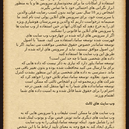
‫استفاده از امکانات ما برای محدودسازی سرویس ها و یا به منظور
ابراز نگرانی های احتمالی خود با ما تماس بگیرند.‬
‫اشخاص زیر 18 سال نمی توانند بدون کسب رضایت قبلی والدین
یا سرپرست خود، برای سرویس های آنلاین پولی ثبت نام کنند.‬ ‫ما
صمیمانه درخواست داریم که والدین و سرپرستان هوشیاری ویژه
ای را به خرج دهند که کودکان آنها در حین استفاده از وب‬ ‫سایت ها
یا سرویس های آنلاین ما قانونی را نشکنند.‬
‫اگر از سرویس های ارائه شده در چهارچوب وب سایت های
توسعه سامان‬در خصوص حقوق شخصی موافقت می نمایید. اگر با
‫طریق این وب سایت ها استفاده کنید.‬
‫داده های شخصی شما تا چه حد امن است؟‬
‫‪ توسعه سامان‬باور دارد که نیازی به ذکر نیست که داده هایی که
برای ما ارسال می کنید محافظت شده بوده و بدون تغییر باقی‬ ‫می
ماند. دسترسی به داده های شخصی برای این منظور بشدت کنترل
می شود. بعلاوه، ‪ توسعه سامان‬تمام تلاش خود را خواهد‬ ‫کرد که
توسعه سامان‬داده های شما را به آنها منتقل کند، همین‬ ‫درجه
احترام را برای حقوق شما قائل شده و به امنیت داده های شما
اهتمام ورزند.‬
‫وب سایت های ثالث‬
‫وب سایت های ما ممکن است تبلیغات و یا سرویس هایی که به
وب سایت های دیگری مانند تویتر، فیس بوک و یوتوب لینک‬ ‫شده
اند را شامل شود. اینکه ‪ توسعه سامان‬لینکی را به وب سایت
دیگری ایجاد کند به هیچ وجه به معنای تأیید ارتباط ما با این‬ ‫شخص