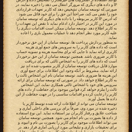
IP و داده های دیگری که مرورگر انتقال می دهد را ذخیره نمایند. در
صورتی که توسعه سامان تشخیص دهد که کاربر تعهدات قراردادی
خود را نقض می کند، صراحتاً این حق را برای خود قائل می شود
که آدرس IP کاربر مربوطه را با داده های دیگری که توسعه سامان
در مورد این کاربر در اختیار دارد ادغام نماید تا نقض این تعهدات را
به کاربر اطلاع دهد. توسعه سامان ممکن است اقدامات دیگری را
علیه کاربر مورد نظر انجام دهد تا عملیات معمول بازی را اعاده
نماید.
به منظور پردازش پرداخت ها، توسعه سامان از این حق برخوردار
است که داده های کاربر را به سرویس های جمع آوری هزینه
کاربری ارائه نماید تا جایی که برای محاسبه هزینه و تسویه حساب
با کاربر ضروری باشد. همچنین توسعه سامان از این حق برخوردار
است که داده های کاربر را به اشخاص ثالثی که برای دریافت
موارد قابل دریافت توسعه سامان از کاربر منصوب شده اند نیز
ارائه نماید، مشروط بر آنکه وجود این اطلاعات برای جمع آوری
این هزینه ها ضروری باشد. توسعه سامان نام این اشخاص ثالث را
به کاربر اطلاع خواهد داد. در صورتی که توسعه سامان برای ارائه
سرویس های خود با اشخاص ثالثی همکاری نماید، این اشخاص
ثالث را ملزم خواهد کرد قوانین موجود برای حفاظت از داده های
کاربر را رعایت کرده و اقدامات مناسبی را در جهت حفاظت از این
داده ها بعمل آورند.
توسعه سامان می تواند از اطلاعات ارائه شده توسط کاربر یا
ذخیره شده در مورد وی، صرفاً برای بررسی های داخلی آماری و
شناخت علایق و رفتار کاربران نیز استفاده نماید. این نوع استفاده
از داده ها بصورت بی نام انجام می شود. همچنین توسعه سامان
می تواند اطلاعات موجود برای کاربر را بصورت بی نام و انبوه، و
برای تحقیقات بازاری و تبلیغاتی مورد ارزیابی آماری قرار دهد. در
صورتی که توسعه سامان از داده های کاربری برای ایجاد پروفایل