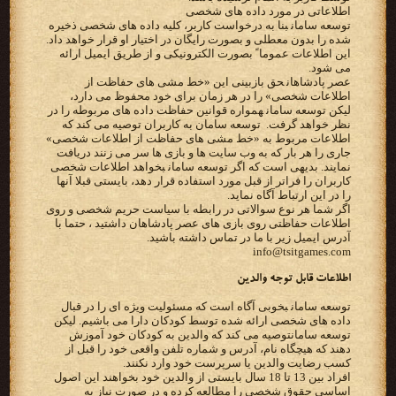
‫اطلاعاتی در مورد داده های شخصی‬
‫‪ توسعه سامان‬بنا به درخواست کاربر، کلیه داده های شخصی ذخیره
شده را بدون معطلی و بصورت رایگان در‬ ‫اختیار او قرار خواهد داد.
این اطلاعات عموما ً بصورت الکترونیکی و از طریق ایمیل ارائه
می شود.‬
‫‪ عصر پادشاهان‬حق بازبینی این «خط مشی های حفاظت از
اطلاعات شخصی» را در هر زمان برای خود محفوظ می دارد،
لیکن‬ ‫‪ توسعه سامان‬همواره قوانین حفاظت داده های مربوطه را در
نظر خواهد گرفت. ‪ توسعه سامان ‬به کاربران توصیه می‬ ‫کند که
اطلاعات مربوط به «خط مشی های حفاظت از اطلاعات شخصی»
جاری را هر بار که به وب سایت ها و بازی ها سر‬ ‫می زنند دریافت
نمایند. بدیهی است که اگر ‪ توسعه سامان‬بخواهد اطلاعات شخصی
کاربران را فراتر از قبل مورد استفاده قرار‬ ‫دهد، بایستی قبلا آنها
را در این ارتباط آگاه نماید.‬
اگر شما هر نوع سوالاتی در رابطه با سیاست حریم شخصی و روی
اطلاعات حفاظتی روی بازی های عصر پادشاهان داشتید ، حتما با
آدرس ایمیل زیر با ما در تماس داشته باشید.
info@tsitgames.com
‫اطلاعات قابل توجه والدین‬
‫‪ توسعه سامان‬بخوبی آگاه است که مسئولیت ویژه ای را در قبال
توسعه سامان‬توصیه می کند که والدین به کودکان خود آموزش
دهند که هیچگاه نام، آدرس و شماره تلفن واقعی خود را قبل از
کسب‬ ‫رضایت والدین یا سرپرست خود وارد نکنند.‬
‫افراد بین 13 تا 18 سال بایستی از والدین خود بخواهند این اصول