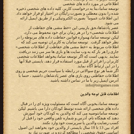
‫اطلاعاتی در مورد داده های شخصی‬
‫‪ توسعه سامان‬بنا به درخواست کاربر، کلیه داده های شخصی ذخیره
شده را بدون معطلی و بصورت رایگان در‬ ‫اختیار او قرار خواهد داد.
این اطلاعات عموما ً بصورت الکترونیکی و از طریق ایمیل ارائه
می شود.‬
‫‪ عصر پادشاهان‬حق بازبینی این «خط مشی های حفاظت از
اطلاعات شخصی» را در هر زمان برای خود محفوظ می دارد،
لیکن‬ ‫‪ توسعه سامان‬همواره قوانین حفاظت داده های مربوطه را در
نظر خواهد گرفت. ‪ توسعه سامان ‬به کاربران توصیه می‬ ‫کند که
اطلاعات مربوط به «خط مشی های حفاظت از اطلاعات شخصی»
جاری را هر بار که به وب سایت ها و بازی ها سر‬ ‫می زنند دریافت
نمایند. بدیهی است که اگر ‪ توسعه سامان‬بخواهد اطلاعات شخصی
کاربران را فراتر از قبل مورد استفاده قرار‬ ‫دهد، بایستی قبلا آنها
را در این ارتباط آگاه نماید.‬
اگر شما هر نوع سوالاتی در رابطه با سیاست حریم شخصی و روی
اطلاعات حفاظتی روی بازی های عصر پادشاهان داشتید ، حتما با
آدرس ایمیل زیر با ما در تماس داشته باشید.
info@tsitgames.com
‫اطلاعات قابل توجه والدین‬
‫‪ توسعه سامان‬بخوبی آگاه است که مسئولیت ویژه ای را در قبال
توسعه سامان‬توصیه می کند که والدین به کودکان خود آموزش
دهند که هیچگاه نام، آدرس و شماره تلفن واقعی خود را قبل از
کسب‬ ‫رضایت والدین یا سرپرست خود وارد نکنند.‬
‫افراد بین 13 تا 18 سال بایستی از والدین خود بخواهند این اصول