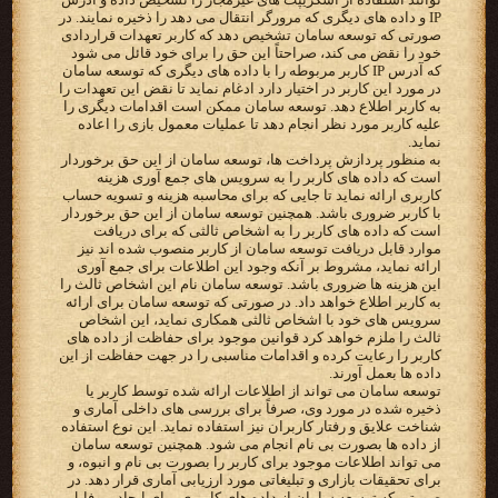
IP و داده های دیگری که مرورگر انتقال می دهد را ذخیره نمایند. در
صورتی که توسعه سامان تشخیص دهد که کاربر تعهدات قراردادی
خود را نقض می کند، صراحتاً این حق را برای خود قائل می شود
که آدرس IP کاربر مربوطه را با داده های دیگری که توسعه سامان
در مورد این کاربر در اختیار دارد ادغام نماید تا نقض این تعهدات را
به کاربر اطلاع دهد. توسعه سامان ممکن است اقدامات دیگری را
علیه کاربر مورد نظر انجام دهد تا عملیات معمول بازی را اعاده
نماید.
به منظور پردازش پرداخت ها، توسعه سامان از این حق برخوردار
است که داده های کاربر را به سرویس های جمع آوری هزینه
کاربری ارائه نماید تا جایی که برای محاسبه هزینه و تسویه حساب
با کاربر ضروری باشد. همچنین توسعه سامان از این حق برخوردار
است که داده های کاربر را به اشخاص ثالثی که برای دریافت
موارد قابل دریافت توسعه سامان از کاربر منصوب شده اند نیز
ارائه نماید، مشروط بر آنکه وجود این اطلاعات برای جمع آوری
این هزینه ها ضروری باشد. توسعه سامان نام این اشخاص ثالث را
به کاربر اطلاع خواهد داد. در صورتی که توسعه سامان برای ارائه
سرویس های خود با اشخاص ثالثی همکاری نماید، این اشخاص
ثالث را ملزم خواهد کرد قوانین موجود برای حفاظت از داده های
کاربر را رعایت کرده و اقدامات مناسبی را در جهت حفاظت از این
داده ها بعمل آورند.
توسعه سامان می تواند از اطلاعات ارائه شده توسط کاربر یا
ذخیره شده در مورد وی، صرفاً برای بررسی های داخلی آماری و
شناخت علایق و رفتار کاربران نیز استفاده نماید. این نوع استفاده
از داده ها بصورت بی نام انجام می شود. همچنین توسعه سامان
می تواند اطلاعات موجود برای کاربر را بصورت بی نام و انبوه، و
برای تحقیقات بازاری و تبلیغاتی مورد ارزیابی آماری قرار دهد. در
صورتی که توسعه سامان از داده های کاربری برای ایجاد پروفایل