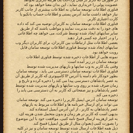
عضویت پولی را خریداری نماید ، این بدان معنا خواهد بود که
فناوری اطلاعات توسعه سامان به اطلاعات بیشتری از جانب کاربر
نیاز خواهد داشت مانند آدرس پستی و اطلاعات حساب بانکیو یا
کارت اعتباری کاربر.
فناوری اطلاعات توسعه سامان به کاربران توصیه می کند که داده
های خود را به دقت مدیریت نمایند و مواظب باشند که از طریق
سایر سایتهای ایجاد شده توسط شرکت، می خواهد چه اطلاعاتی
را و در اختیار چه کسی قرار دهند.
بعضی اطلاعات مثل ارتباطات بین کاربران، برای کاربران دیگر وب
سایتهای ایجاد شده توسط فناوری اطلاعات توسعه سامان قابل
رویت خواهد بود.
نمونه هایی از اطلاعات ذخیره شده توسط فناوری اطلاعات
توسعه سامان در زیر آمده است:
وقتی یک کاربر به وب سایتها و بازیهای مدیریت شده توسط
فناوری اطلاعات توسعه سامان دسترسی می یابد ، توسعه سامان
بطور خودکار نام دامنه یا آدرس IP کامپیوتری که کاربر از طریق آن
به عصر پادشاهان دسترسی پیدا می کند را ذخیره کرده و تاریخ و
زمان صرف شده بر روی وب سایتها و بازیهای مدیریت شده توسط
عصر پادشاهان و نیز صفحاتی که کاربر به آن دسترسی می یابد را
ذخیره می کند.
توسعه سامان آدرس ایمیل کاربر را ذخیره می کند. توسعه سامان
می تواند برای ارسال خبرنامه ها و اطلاعات مربوط به بازیهای
عصر پادشاهان به کاربر ، از این آدرس ایمیل استفاده کند.
بدیهی است که کاربر در هر زمان و بدون متحمل شدن هزینه ای،
به غیر ازهزینه ارسال فسخ نامه کتبی، موافقت خود با این موضوع
را بصورت کتبی (بعنوان مثال از طریق ایمیل) فسخ کند.
ذیل همه اطلاعات ارسال شده توسط توسعه سامان و نیز در کلیه
خبر نامه ها،‌این امکان در اختیار کاربر قرار داده شده است که از