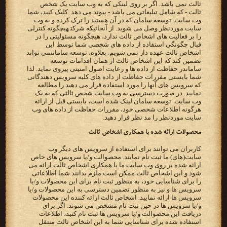
ثالث نمی باشد. اگر بر روی لینکی که به وب سایت یک شخص
ثالث - که شامل تبلیغاتی می باشد - پیوند می دهد ‬ کلیک ‫کنید، شما
وب سایت ‪ توسعه سامان ‬که در آن هستید را ترک کرده و به وب
سایت موردنظر وصل می شوید. از آنجائیکه‬ ‫‪ شرکت‬هیچگونه کنترلی
را بر فعالیت های اشخاص ثالث ندارد، هیچگونه مسئولیتی را در
قبال چگونگی استفاده از داده‬ ‫های شخصی شما توسط این
اشخاص ثالث عهده دار نمی شویم. بعلاوه، توسعه سامان‬نمی تواند
تضمین کند که این اشخاص ثالث‬ ‫از همان اقدامات ‪ توسعه
سامان‬در حفاظت از داده ها و رعایت اصول امنیتی پیروی نماید. لذا
شما بایستی مقررات حفاظت از‬ ‫داده های کلیه سرویس دهندگانی
که سرویس های آنها را مورد استفاده قرار می دهید را مطالعه
نمایید. در صورت دسترسی به‬ ‫وب سایت شخص ثالثی که به یک
وب سایت ‪ توسعه سامان ‬لینک شده است، بایستی قبل از ارائه
هرگونه اطلاعات شخصی خود،‬ ‫مقررات حفاظت از داده های وب
سایت موردنظر را مد نظر قرار دهید.‬
‫محصولات ارائه شده با همکاری اشخاص ثالث‬
‫کاربران می توانند برای استفاده از سرویس های دیگر وب
‫ارائه شده بر روی وب سایت ما با همکاری اشخاص ثالث ارائه می
شود و این اشخاص ثالث ممکن است ملزم بدانند شما‬ ‫اطلاعاتی
را برای شناسایی خود، به منظور ثبت نام برای این محصولات و/یا
سرویس ها و نیز به منظور تضمین دسترسی به‬ ‫این محصولات و/یا
سرویس ها ارائه نمایید. اشخاص ثالث ارائه کننده این محصولات
و/یا سرویس ها در حین ثبت نام مشخص‬ ‫می شوند. اگر برای
دریافت این محصوالت و/یا سرویس ها ثبت نام کنید، اطلاعات
استفاده شده برای شناسایی شما به این‬ ‫اشخاص ثالث منتقل