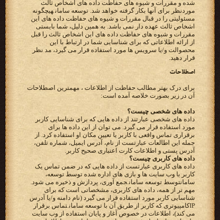
شده و مقررات و شیوه های حفاظت داده های اشخاص ثالث
موردنظر برای آنها بکار گرفته خواهد شد.‬ ‫‪ توسعه سامان‬هیچگونه
مسئولیتی را در قبال مقررات و شیوه های حفاظت داده های این
اشخاص ثالث عهده دار نمی باشد. به‬ ‫همین دلیل، شما بایستی
مقررات و شیوه های حفاظت داده های این اشخاص ثالث را قبل
از ارائه اطلاعاتی که برای شناسایی شما‬ ‫در ارتباط با این
محصوالت و/یا سرویس ها مورد استفاده قرار می گیرد، مد نظر
قرار دهید.‬
اصطلاحات
برای درک بهتر مطالب حفاظت از اطلاعات ، مهمترین اصطلاحات
آن در زیر بصورت خلاصه آمده است:
داده های شخصی چیست؟
‫داده های شخصی عبارتند از داده هایی که برای شناسایی کاربر
‫برقراری تماس واقعی با کاربر یا تعیین مکان او استفاده کرد. از
‫آدرس پستی و اطلاعات کارت اعتباری صحیح کاربر.‬
‫داده های کاربری چیست؟‬
‫داده های کاربری عبارتست از داده هایی که در ضمن تماس یک
کاربر با وب سایت ها و بازی های اداره شده توسط‬ ‫‪ ،توسعه
سامان‬توسط ‪ توسعه سامان‬جمع آوری، پردازش و ذخیره می شود.
مهم تر از همه، داده های کاربری، مشخصاتی است‬ ‫که برای
IP‬کامپیوتری که کاربر از طریق آن با‬ ‫‪ توسعه سامان‬تماس برقرار
می کند)، اطلاعات در خصوص آغاز و پایان استفاده از وب سایت