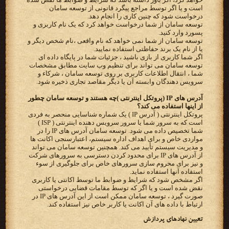
است و یا اگر توسط مراجع پیگرد قانونی از توسعه سامان
درخواست شود که چنین کاری را انجام دهد.
توسعه سامان از شما درخواست خواهد کرد که یک نام کاربری و
پسورد وارد کنید.
توسعه سامان از شما نمی خواهد که نام واقعی ،نام شخص دیگر و
یا از نام یک برند حفاظتی استفاده نمایید.
اگر شما کاربری از بازی باشید ، جزئیات شما در پایگاه داده ای
توسعه سامان می تواند برای تنظیم وب سایت مطابق مشخصات
شما ، انتقال اطلاعات کاربری بر روی توسعه سامان ، شرکاء و
سرویس دهندگان وابسته آن یا دیگر مقاصد تجاری ذخیره شود.
آدرس های IP (پروتکل اینترنتی )چه هستند و توسعه سامان چطور
از اینها استفاده می کند؟
پروتکل اینترنتی ( آدرس IP ) یک شماره شناسایی منحصر به فردی
است که به سرور شما یا سرور سرویس دهنده اینترنتی ( ISP )
شما تخصیص داده می شود. توسعه سامان آدرس های IP را در
مواردی خاص و برای اهداف اداره سیستم، اعتبارسنجی اکانت ها
و مدیریت سیستم تأیید می کند. همچنین توسعه سامان می تواند
از آدرس های IP برای محدود کردن دسترسی به سرورهای شرکت
و نیز برای محروم سازی سرورهای خاص برای جلوگیری از سوء
استفاده آنها استفاده نماید.
اگر مشخص شود که شرایط و ضوابط ما توسط اکانتی یا کاربری
نقض شده است و یا اگر که توسط مقامات قضایی درخواستی
صورت گیرد ، توسعه سامان ممکن است از این آدرس های IP در
ارتباط با داده های آن اکانت یا کاربر خاص نیز استفاده کند.
تعیین نهادهای پردازش