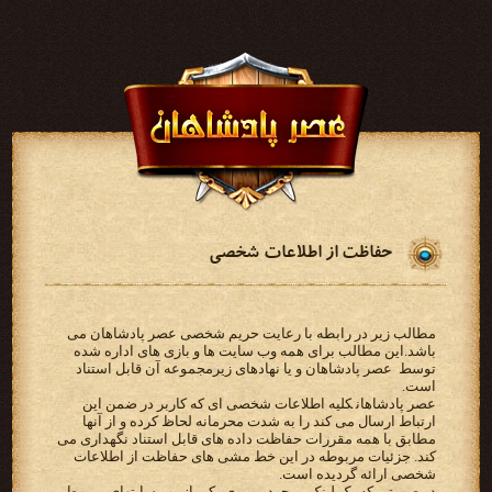
حفاظت از اطلاعات شخصی
مطالب زیر در رابطه با رعایت حریم شخصی عصر پادشاهان می
باشد.‫این مطالب برای همه وب سایت ها و بازی‬ ‫های اداره شده
توسط ‪ عصر پادشاهان ‬و یا نهادهای زیرمجموعه آن قابل استناد
است‬.
‫‪ عصر پادشاهان‬کلیه اطلاعات شخصی ای که کاربر در ضمن این
‫مطابق با همه مقررات حفاظت داده های قابل استناد نگهداری می
کند. جزئیات مربوطه در این خط مشی های حفاظت از‬ ‫اطلاعات
شخصی ارائه گردیده است.‬
‫در صورتی که یک لینک موجود بر روی یکی از وب سایتهای مربوط