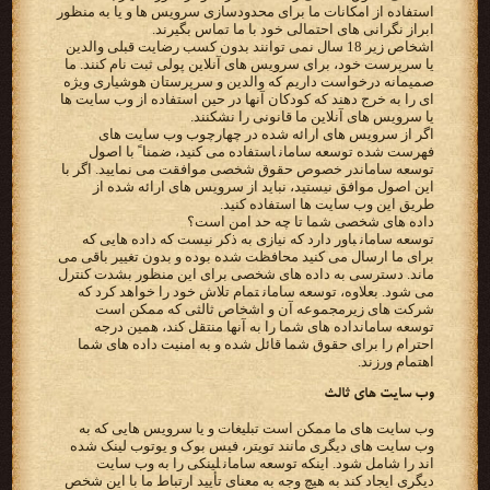
‫استفاده از امکانات ما برای محدودسازی سرویس ها و یا به منظور
ابراز نگرانی های احتمالی خود با ما تماس بگیرند.‬
‫اشخاص زیر 18 سال نمی توانند بدون کسب رضایت قبلی والدین
یا سرپرست خود، برای سرویس های آنلاین پولی ثبت نام کنند.‬ ‫ما
صمیمانه درخواست داریم که والدین و سرپرستان هوشیاری ویژه
ای را به خرج دهند که کودکان آنها در حین استفاده از وب‬ ‫سایت ها
یا سرویس های آنلاین ما قانونی را نشکنند.‬
‫اگر از سرویس های ارائه شده در چهارچوب وب سایت های
توسعه سامان‬در خصوص حقوق شخصی موافقت می نمایید. اگر با
‫طریق این وب سایت ها استفاده کنید.‬
‫داده های شخصی شما تا چه حد امن است؟‬
‫‪ توسعه سامان‬باور دارد که نیازی به ذکر نیست که داده هایی که
برای ما ارسال می کنید محافظت شده بوده و بدون تغییر باقی‬ ‫می
ماند. دسترسی به داده های شخصی برای این منظور بشدت کنترل
می شود. بعلاوه، ‪ توسعه سامان‬تمام تلاش خود را خواهد‬ ‫کرد که
توسعه سامان‬داده های شما را به آنها منتقل کند، همین‬ ‫درجه
احترام را برای حقوق شما قائل شده و به امنیت داده های شما
اهتمام ورزند.‬
‫وب سایت های ثالث‬
‫وب سایت های ما ممکن است تبلیغات و یا سرویس هایی که به
وب سایت های دیگری مانند تویتر، فیس بوک و یوتوب لینک‬ ‫شده
اند را شامل شود. اینکه ‪ توسعه سامان‬لینکی را به وب سایت
دیگری ایجاد کند به هیچ وجه به معنای تأیید ارتباط ما با این‬ ‫شخص