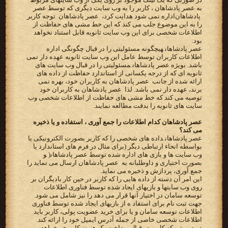
به عصر پادشاهان ‪ ،‬کاربر را به وب سایت دیگری که توسط‬ ‫‪ عصر
پادشاهان ‬اداره نمی شود هدایت کرد، ‪ عصر پادشاهان ‬ توجه کاربر
را به این موضوع جلب می کند که این خط مشی های‬ ‫حفاظت از
اطلاعات شخصی برای این وب سایت ثانویه قابل استناد نخواهد
بود‬.
‫‪ عصر پادشاهان‬هیچگونه مسئولیتی را در قبال‬ ‫چگونگی اداره
اطلاعات کاربران توسط عامل این وب سایت ثانویه عهده دار نمی
باشد. بویژه ‪ عصر پادشاهان‬مسئولیتی را در قبال‬ ‫وب سایت های
ثانویه ای که از درجه یکسانی از استاندارد حفاظت از داده های
ارائه شده از جانب ‪ عصر پادشاهان ‬به کاربران‬ ‫خود، بهره نمی
برند، عهده دار نمی باشد. لذا ‪ عصر پادشاهان ‬به کاربران خود
توصیه می کند که خط مشی های حفاظت از‬ ‫اطلاعات شخصی وب
سایت های ثانویه را بدقت مطالعه نمایند.‬
عصر پادشاهان کدام اطلاعات را جمع آوری ، استفاده و یا ذخیره
می کند؟
‫‪ عصر پادشاهان‬داده های شخصی را که کاربر بصورت الکترونیکی یا
بواسطه انحاء ارتباطی دیگر (برای مثال در فرم های‬ ‫استاندارد یا
وب سایت ها و بازی های اداره شده توسط ‪ )عصر پادشاهان‬و
بصورت اختیاری و داوطلبانه به ‪ عصر پادشاهان ‬ارسال‬ ‫می نماید را
جمع آوری، پردازش و ذخیره می نماید.‬
این امر آن دسته از داده هایی را که کاربر در حین کار بادیگران بر
روی وب سایتها و بازیهای ایجاد شده توسط فناوری اطلاعات
توسعه سامان در اختیار آنها قرار می دهد را نیز شامل می شود.
جهت ثبت نام برای استفاد ه از بازیهای ایجاد شده توسط فناوری
اطلاعات توسعه سامان و یا برای خرید عضویت پولی، کاربر باید
اطلاعات شخصی خاصی از جمله آدرس ایمیل خود را ارائه کند.
در صورتی که کاربر در قبال پرداخت یک هزینه کاربری بخواهد