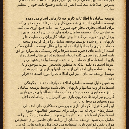
پذیرش اطلاعات متعاقب انصراف داده و فسخ نامه خود را تنظیم
نماید.
توسعه سامان با اطلاعات کاربر چه کارهایی انجام می دهد؟
توسعه سامان داده های شخصی کاربر را صرفا تا حد معقولی که
برای اهداف تجاری مجاز خود ضروری می داند جمع آوری می کند.
به عبارتی دیگر توسعه سامان داده های کاربران را جمع آوری ،
پردازش و ذخیره می کند تا بهتر بتواند کاربران وب سایت ها و
بازیهای اداره شده توسط توسعه سامان را درک کرده و نتیجه
خدمات بهتری را به آنها ارائه نماید.برای مثال توسعه سامان ممکن
است ار داده های ذخیره شده صرفا برای رسیدگی به موارد توافق
نامه استفاده ، شامل کلیه انحناء استفاده (برای مثال استفاده از
بازیها ، استفاده از خدمات ارائه شده توسط واحد پشتیبانی و
غیره) استفاده نکند، بلکه به منظور تشخیص عیوب موجود و یا
سوء استفاده های احتمالی از وب سایتها و بازیهای اداره شده
توسط توسعه سامان ، نیز این اطلاعات را مورد استفاده قرار
دهد.
به همین دلیل توسعه سامان اطلاعات بازتاب دهنده چگونگی
استفاده از وب سایتها و بازیهای ایجاد شده توسط توسعه سامان
را نیز جمع آوری و ذخیره خواهد کرد، مانند فعالیتهای درون بازی
کاربر و نیز ارتباطات درون بازی بین کاربران یا ارتباطات داخل
سرویسهای مربوط به بازی.
این امر کنترل الگوهای بازی و بررسی دستکاری های احتمالی
عملکردهای بازی که می تواند برای تشخیص فعالیتهای سوء
استفاده گرانه یا نامناسب کاربران مورد استفاده قرار بگیرد را نیز
شامل می شود. توسعه سامان از برنامه های خاصی برای تشخیص
موارد نقض قوانین بازی استفاده می کند، مثل برنامه هایی که می
توانند استفاده از اسکریپت های غیرمجاز را تشخیص داده و آدرس