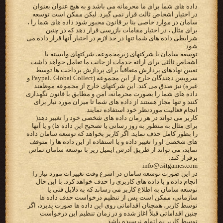
داده های شما برای ما محرمانه می باشد و به هیچ عنوان بعنوان
در اختیار اشخاص ثالث قرار نمی گیرد. لیکن ممکن است توسعه
سامان در موارد خاصی بنا بر قانون مجبور شود داده های شما را ،
برای مثال ، در اختیار مقامات بازرسی قرار دهد که در چنین
شرایطی داده های شما تنها در حد لازم در اختیار آنها قرار داده می
شود.
توسعه سامان با شرکتهای زیرمجموعه، شرکتهای وابسته یا
اشخاص ثالثی برای ارائه خدمات از جانب ما تعامل خواهد داشت.
تعیین نهادهای پردازش متعاقباً برای پردازش پرداخت ها توسط
سرویس دهندگان خارج از این مجموعه (Paypal، Global Collect و
غیره) نیز صدق می کند. این شرکتهای خارج از مجموعه موظفند
داده های شما را بصورت محرمانه، امن و مطابق با قانون نگهداری
کنند و تنها مجاز هستند از داده های شما تا میزان مورد نیاز برای
انجام فعالیت موردنظر خود استفاده نمایند.
کاربر می تواند در هر زمان داده های شخصی خود را تغییر دهد(
برای مثال به منظور به روز رسانی یا تصحیح این داده ها) و یا آنها
را بطور کامل حذف نماید. اگر کاربر بخواهد که توسعه سامان داده
های شخصی او را تغییر داده و یا استفاده از این داده ها را متوقف
نماید، می تواند از طریق آدرس ایمیل زیر با توسعه سامان تماس
برقرار کند:
info@tsitgames.com
در این صورت توسعه سامان در اسرع وقت تغییرات مورد نیاز را
انجام داده و یا داده های کاربری را حذف خواهد کرد. با این حال
توسعه سامان به اطلاع کاربر می رساند که به دلایل فنی یا
سازمانی، ممکن است پس از تنظیم درخواست حذف داده ها
توسط کاربر، همچنان اقداماتی روی این داده ها صورت پذیرد، اگر
چنین اقداماتی قبلاً اغاز شده و در زمان تنظیم این درخواست
توسط کاربر به اتمام نرسیده باشد.