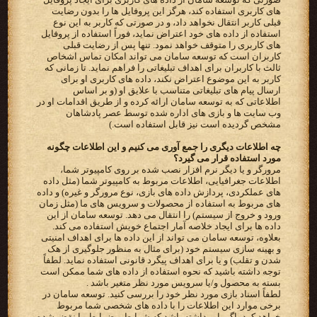
های کاربری استفاده کند، هرگز این پروفایل ها را بدون رضایت
قبلی کاربر انتقال نخواهد داد، و در صورتی که کاربر به این نوع
استفاده از داده های خود اعتراض نماید، فوراً استفاده از پروفایل
های کاربری را متوقف خواهد نمود. تنها پس از رضایت قبلی
کاربران است که توسعه سامان می تواند امکان تماس اشخاص
ثالث با کاربران برای اهداف تبلیغاتی را فراهم نماید. تا زمانی که
کاربر به این موضوع اعتراض نکند، داده های کاربری او برای
ارسال پیام های تبلیغاتی متناسب با علایق او (و بر اساس
اطلاعاتی که به توسعه سامان ارائه کرده و از طریق اقدامات او در
وب سایت ها و بازی های اداره شده توسط عصر پادشاهان
مشخص گردیده است نیز قابل استفاده است.)
چه اطلاعات دیگری را جمع آوری می کنیم و این اطلاعات چگونه
مورد استفاده قرار می گیرد؟
مرورگر و یا دیگر نرم افزار نصب شده بر روی کامپیوتر شما،
اطلاعات جغرافیایی، اطلاعات مربوط به کامپیوتر شما (مثل داده
های عملکردی، پردازش داده های بازی، نوع مرورگر و غیره) و داده
های مربوط به استفاده از محصولات و سرویس های ما (مثل زمان
ورود و خروج از سیستم) را انتقال می دهد. توسعه سامان از این
داده ها برای ایجاد خلاصه آمار اجتماع خویش استفاده می کند.
بعلاوه، توسعه سامان می تواند از این داده ها برای اهداف امنیتی
و بهینه سازی سیستم خود (برای مثال به منظور جلوگیری از هک
شدن و تقلب) و یا برای اهداف پیگرد قانونی استفاده نماید. لطفاً
توجه داشته باشید که نحوه استفاده از داده های شما ممکن است
بسته به محصول و/یا سرویس مورد نظر متغیر باشد .
لطفاً اسناد بازی مورد نظر خود را بررسی کنید. توسعه سامان در
برخی موارد این اطلاعات را با داده های شخصی شما مربوط
خواهد کرد، اگر باور داشته باشد که شرایط و ضوابط ما نقض شده