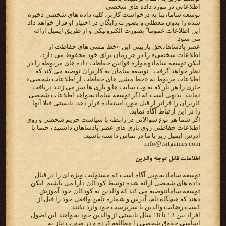
‫اطلاعاتی در مورد داده های شخصی‬
‫‪ توسعه سامان‬بنا به درخواست کاربر، کلیه داده های شخصی ذخیره
شده را بدون معطلی و بصورت رایگان در‬ ‫اختیار او قرار خواهد داد.
این اطلاعات عموما ً بصورت الکترونیکی و از طریق ایمیل ارائه
می شود.‬
‫‪ عصر پادشاهان‬حق بازبینی این «خط مشی های حفاظت از
اطلاعات شخصی» را در هر زمان برای خود محفوظ می دارد،
لیکن‬ ‫‪ توسعه سامان‬همواره قوانین حفاظت داده های مربوطه را در
نظر خواهد گرفت. ‪ توسعه سامان ‬به کاربران توصیه می‬ ‫کند که
اطلاعات مربوط به «خط مشی های حفاظت از اطلاعات شخصی»
جاری را هر بار که به وب سایت ها و بازی ها سر‬ ‫می زنند دریافت
نمایند. بدیهی است که اگر ‪ توسعه سامان‬بخواهد اطلاعات شخصی
کاربران را فراتر از قبل مورد استفاده قرار‬ ‫دهد، بایستی قبلا آنها
را در این ارتباط آگاه نماید.‬
اگر شما هر نوع سوالاتی در رابطه با سیاست حریم شخصی و روی
اطلاعات حفاظتی روی بازی های عصر پادشاهان داشتید ، حتما با
آدرس ایمیل زیر با ما در تماس داشته باشید.
info@tsitgames.com
‫اطلاعات قابل توجه والدین‬
‫‪ توسعه سامان‬بخوبی آگاه است که مسئولیت ویژه ای را در قبال
توسعه سامان‬توصیه می کند که والدین به کودکان خود آموزش
دهند که هیچگاه نام، آدرس و شماره تلفن واقعی خود را قبل از
کسب‬ ‫رضایت والدین یا سرپرست خود وارد نکنند.‬
‫افراد بین 13 تا 18 سال بایستی از والدین خود بخواهند این اصول