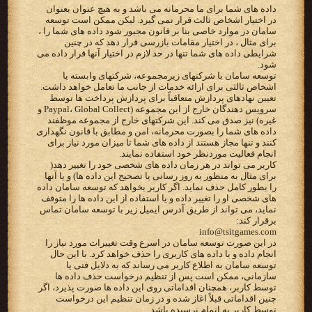
داده های شما برای ما محرمانه می باشد و به هیچ عنوان بعنوان
در اختیار اشخاص ثالث قرار نمی گیرد. لیکن ممکن است توسعه
سامان در موارد خاصی بنا بر قانون مجبور شود داده های شما را ،
برای مثال ، در اختیار مقامات بازرسی قرار دهد که در چنین
شرایطی داده های شما تنها در حد لازم در اختیار آنها قرار داده می
شود.
توسعه سامان با شرکتهای زیرمجموعه، شرکتهای وابسته یا
اشخاص ثالثی برای ارائه خدمات از جانب ما تعامل خواهد داشت.
تعیین نهادهای پردازش متعاقباً برای پردازش پرداخت ها توسط
سرویس دهندگان خارج از این مجموعه (Paypal، Global Collect و
غیره) نیز صدق می کند. این شرکتهای خارج از مجموعه موظفند
داده های شما را بصورت محرمانه، امن و مطابق با قانون نگهداری
کنند و تنها مجاز هستند از داده های شما تا میزان مورد نیاز برای
انجام فعالیت موردنظر خود استفاده نمایند.
کاربر می تواند در هر زمان داده های شخصی خود را تغییر دهد(
برای مثال به منظور به روز رسانی یا تصحیح این داده ها) و یا آنها
را بطور کامل حذف نماید. اگر کاربر بخواهد که توسعه سامان داده
های شخصی او را تغییر داده و یا استفاده از این داده ها را متوقف
نماید، می تواند از طریق آدرس ایمیل زیر با توسعه سامان تماس
برقرار کند:
info@tsitgames.com
در این صورت توسعه سامان در اسرع وقت تغییرات مورد نیاز را
انجام داده و یا داده های کاربری را حذف خواهد کرد. با این حال
توسعه سامان به اطلاع کاربر می رساند که به دلایل فنی یا
سازمانی، ممکن است پس از تنظیم درخواست حذف داده ها
توسط کاربر، همچنان اقداماتی روی این داده ها صورت پذیرد، اگر
چنین اقداماتی قبلاً اغاز شده و در زمان تنظیم این درخواست
توسط کاربر به اتمام نرسیده باشد.