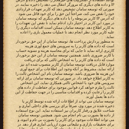
IP و داده های دیگری که مرورگر انتقال می دهد را ذخیره نمایند. در
صورتی که توسعه سامان تشخیص دهد که کاربر تعهدات قراردادی
خود را نقض می کند، صراحتاً این حق را برای خود قائل می شود
که آدرس IP کاربر مربوطه را با داده های دیگری که توسعه سامان
در مورد این کاربر در اختیار دارد ادغام نماید تا نقض این تعهدات را
به کاربر اطلاع دهد. توسعه سامان ممکن است اقدامات دیگری را
علیه کاربر مورد نظر انجام دهد تا عملیات معمول بازی را اعاده
نماید.
به منظور پردازش پرداخت ها، توسعه سامان از این حق برخوردار
است که داده های کاربر را به سرویس های جمع آوری هزینه
کاربری ارائه نماید تا جایی که برای محاسبه هزینه و تسویه حساب
با کاربر ضروری باشد. همچنین توسعه سامان از این حق برخوردار
است که داده های کاربر را به اشخاص ثالثی که برای دریافت
موارد قابل دریافت توسعه سامان از کاربر منصوب شده اند نیز
ارائه نماید، مشروط بر آنکه وجود این اطلاعات برای جمع آوری
این هزینه ها ضروری باشد. توسعه سامان نام این اشخاص ثالث را
به کاربر اطلاع خواهد داد. در صورتی که توسعه سامان برای ارائه
سرویس های خود با اشخاص ثالثی همکاری نماید، این اشخاص
ثالث را ملزم خواهد کرد قوانین موجود برای حفاظت از داده های
کاربر را رعایت کرده و اقدامات مناسبی را در جهت حفاظت از این
داده ها بعمل آورند.
توسعه سامان می تواند از اطلاعات ارائه شده توسط کاربر یا
ذخیره شده در مورد وی، صرفاً برای بررسی های داخلی آماری و
شناخت علایق و رفتار کاربران نیز استفاده نماید. این نوع استفاده
از داده ها بصورت بی نام انجام می شود. همچنین توسعه سامان
می تواند اطلاعات موجود برای کاربر را بصورت بی نام و انبوه، و
برای تحقیقات بازاری و تبلیغاتی مورد ارزیابی آماری قرار دهد. در
صورتی که توسعه سامان از داده های کاربری برای ایجاد پروفایل