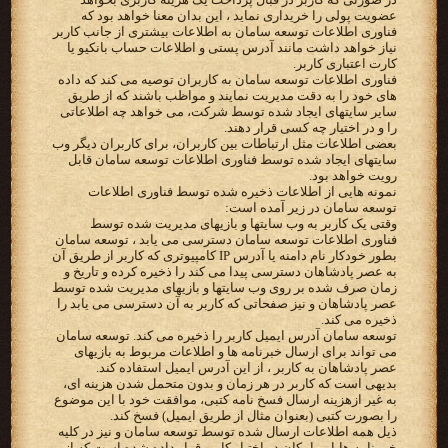
عضویت پولی را خریداری نماید ، این بدان معنا خواهد بود که
فناوری اطلاعات توسعه سامان به اطلاعات بیشتری از جانب کاربر
نیاز خواهد داشت مانند آدرس پستی و اطلاعات حساب بانکیو یا
کارت اعتباری کاربر.
فناوری اطلاعات توسعه سامان به کاربران توصیه می کند که داده
های خود را به دقت مدیریت نمایند و مواظب باشند که از طریق
سایر سایتهای ایجاد شده توسط شرکت، می خواهد چه اطلاعاتی
را و در اختیار چه کسی قرار دهند.
بعضی اطلاعات مثل ارتباطات بین کاربران، برای کاربران دیگر وب
سایتهای ایجاد شده توسط فناوری اطلاعات توسعه سامان قابل
رویت خواهد بود.
نمونه هایی از اطلاعات ذخیره شده توسط فناوری اطلاعات
توسعه سامان در زیر آمده است:
وقتی یک کاربر به وب سایتها و بازیهای مدیریت شده توسط
فناوری اطلاعات توسعه سامان دسترسی می یابد ، توسعه سامان
بطور خودکار نام دامنه یا آدرس IP کامپیوتری که کاربر از طریق آن
به عصر پادشاهان دسترسی پیدا می کند را ذخیره کرده و تاریخ و
زمان صرف شده بر روی وب سایتها و بازیهای مدیریت شده توسط
عصر پادشاهان و نیز صفحاتی که کاربر به آن دسترسی می یابد را
ذخیره می کند.
توسعه سامان آدرس ایمیل کاربر را ذخیره می کند. توسعه سامان
می تواند برای ارسال خبرنامه ها و اطلاعات مربوط به بازیهای
عصر پادشاهان به کاربر ، از این آدرس ایمیل استفاده کند.
بدیهی است که کاربر در هر زمان و بدون متحمل شدن هزینه ای،
به غیر ازهزینه ارسال فسخ نامه کتبی، موافقت خود با این موضوع
را بصورت کتبی (بعنوان مثال از طریق ایمیل) فسخ کند.
ذیل همه اطلاعات ارسال شده توسط توسعه سامان و نیز در کلیه
خبر نامه ها،‌این امکان در اختیار کاربر قرار داده شده است که از