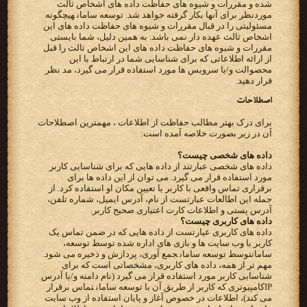
شده و مقررات و شیوه های حفاظت داده های اشخاص ثالث
موردنظر برای آنها بکار گرفته خواهد شد.‬ ‫‪ توسعه سامان‬هیچگونه
مسئولیتی را در قبال مقررات و شیوه های حفاظت داده های این
اشخاص ثالث عهده دار نمی باشد. به‬ ‫همین دلیل، شما بایستی
مقررات و شیوه های حفاظت داده های این اشخاص ثالث را قبل
از ارائه اطلاعاتی که برای شناسایی شما‬ ‫در ارتباط با این
محصوالت و/یا سرویس ها مورد استفاده قرار می گیرد، مد نظر
قرار دهید.‬
اصطلاحات
برای درک بهتر مطالب حفاظت از اطلاعات ، مهمترین اصطلاحات
آن در زیر بصورت خلاصه آمده است:
داده های شخصی چیست؟
‫داده های شخصی عبارتند از داده هایی که برای شناسایی کاربر
‫برقراری تماس واقعی با کاربر یا تعیین مکان او استفاده کرد. از
‫آدرس پستی و اطلاعات کارت اعتباری صحیح کاربر.‬
‫داده های کاربری چیست؟‬
‫داده های کاربری عبارتست از داده هایی که در ضمن تماس یک
کاربر با وب سایت ها و بازی های اداره شده توسط‬ ‫‪ ،توسعه
سامان‬توسط ‪ توسعه سامان‬جمع آوری، پردازش و ذخیره می شود.
مهم تر از همه، داده های کاربری، مشخصاتی است‬ ‫که برای
IP‬کامپیوتری که کاربر از طریق آن با‬ ‫‪ توسعه سامان‬تماس برقرار
می کند)، اطلاعات در خصوص آغاز و پایان استفاده از وب سایت