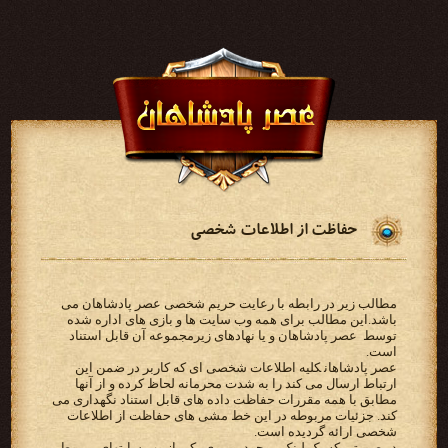
حفاظت از اطلاعات شخصی
مطالب زیر در رابطه با رعایت حریم شخصی عصر پادشاهان می
باشد.‫این مطالب برای همه وب سایت ها و بازی‬ ‫های اداره شده
توسط ‪ عصر پادشاهان ‬و یا نهادهای زیرمجموعه آن قابل استناد
است‬.
‫‪ عصر پادشاهان‬کلیه اطلاعات شخصی ای که کاربر در ضمن این
‫مطابق با همه مقررات حفاظت داده های قابل استناد نگهداری می
کند. جزئیات مربوطه در این خط مشی های حفاظت از‬ ‫اطلاعات
شخصی ارائه گردیده است.‬
‫در صورتی که یک لینک موجود بر روی یکی از وب سایتهای مربوط