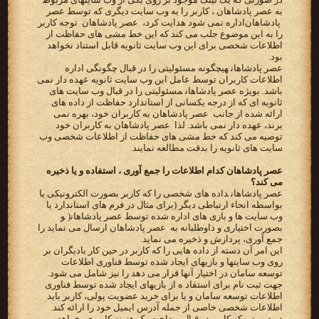
به عصر پادشاهان ‪ ،‬کاربر را به وب سایت دیگری که توسط‬ ‫‪ عصر
پادشاهان ‬اداره نمی شود هدایت کرد، ‪ عصر پادشاهان ‬ توجه کاربر
را به این موضوع جلب می کند که این خط مشی های‬ ‫حفاظت از
اطلاعات شخصی برای این وب سایت ثانویه قابل استناد نخواهد
بود‬.
‫‪ عصر پادشاهان‬هیچگونه مسئولیتی را در قبال‬ ‫چگونگی اداره
اطلاعات کاربران توسط عامل این وب سایت ثانویه عهده دار نمی
باشد. بویژه ‪ عصر پادشاهان‬مسئولیتی را در قبال‬ ‫وب سایت های
ثانویه ای که از درجه یکسانی از استاندارد حفاظت از داده های
ارائه شده از جانب ‪ عصر پادشاهان ‬به کاربران‬ ‫خود، بهره نمی
برند، عهده دار نمی باشد. لذا ‪ عصر پادشاهان ‬به کاربران خود
توصیه می کند که خط مشی های حفاظت از‬ ‫اطلاعات شخصی وب
سایت های ثانویه را بدقت مطالعه نمایند.‬
عصر پادشاهان کدام اطلاعات را جمع آوری ، استفاده و یا ذخیره
می کند؟
‫‪ عصر پادشاهان‬داده های شخصی را که کاربر بصورت الکترونیکی یا
بواسطه انحاء ارتباطی دیگر (برای مثال در فرم های‬ ‫استاندارد یا
وب سایت ها و بازی های اداره شده توسط ‪ )عصر پادشاهان‬و
بصورت اختیاری و داوطلبانه به ‪ عصر پادشاهان ‬ارسال‬ ‫می نماید را
جمع آوری، پردازش و ذخیره می نماید.‬
این امر آن دسته از داده هایی را که کاربر در حین کار بادیگران بر
روی وب سایتها و بازیهای ایجاد شده توسط فناوری اطلاعات
توسعه سامان در اختیار آنها قرار می دهد را نیز شامل می شود.
جهت ثبت نام برای استفاد ه از بازیهای ایجاد شده توسط فناوری
اطلاعات توسعه سامان و یا برای خرید عضویت پولی، کاربر باید
اطلاعات شخصی خاصی از جمله آدرس ایمیل خود را ارائه کند.
در صورتی که کاربر در قبال پرداخت یک هزینه کاربری بخواهد