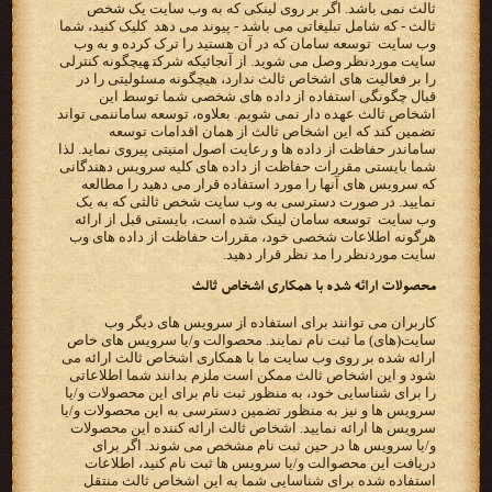
ثالث نمی باشد. اگر بر روی لینکی که به وب سایت یک شخص
ثالث - که شامل تبلیغاتی می باشد - پیوند می دهد ‬ کلیک ‫کنید، شما
وب سایت ‪ توسعه سامان ‬که در آن هستید را ترک کرده و به وب
سایت موردنظر وصل می شوید. از آنجائیکه‬ ‫‪ شرکت‬هیچگونه کنترلی
را بر فعالیت های اشخاص ثالث ندارد، هیچگونه مسئولیتی را در
قبال چگونگی استفاده از داده‬ ‫های شخصی شما توسط این
اشخاص ثالث عهده دار نمی شویم. بعلاوه، توسعه سامان‬نمی تواند
تضمین کند که این اشخاص ثالث‬ ‫از همان اقدامات ‪ توسعه
سامان‬در حفاظت از داده ها و رعایت اصول امنیتی پیروی نماید. لذا
شما بایستی مقررات حفاظت از‬ ‫داده های کلیه سرویس دهندگانی
که سرویس های آنها را مورد استفاده قرار می دهید را مطالعه
نمایید. در صورت دسترسی به‬ ‫وب سایت شخص ثالثی که به یک
وب سایت ‪ توسعه سامان ‬لینک شده است، بایستی قبل از ارائه
هرگونه اطلاعات شخصی خود،‬ ‫مقررات حفاظت از داده های وب
سایت موردنظر را مد نظر قرار دهید.‬
‫محصولات ارائه شده با همکاری اشخاص ثالث‬
‫کاربران می توانند برای استفاده از سرویس های دیگر وب
‫ارائه شده بر روی وب سایت ما با همکاری اشخاص ثالث ارائه می
شود و این اشخاص ثالث ممکن است ملزم بدانند شما‬ ‫اطلاعاتی
را برای شناسایی خود، به منظور ثبت نام برای این محصولات و/یا
سرویس ها و نیز به منظور تضمین دسترسی به‬ ‫این محصولات و/یا
سرویس ها ارائه نمایید. اشخاص ثالث ارائه کننده این محصولات
و/یا سرویس ها در حین ثبت نام مشخص‬ ‫می شوند. اگر برای
دریافت این محصوالت و/یا سرویس ها ثبت نام کنید، اطلاعات
استفاده شده برای شناسایی شما به این‬ ‫اشخاص ثالث منتقل