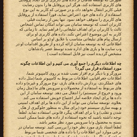
های کاربری استفاده کند، هرگز این پروفایل ها را بدون رضایت
قبلی کاربر انتقال نخواهد داد، و در صورتی که کاربر به این نوع
استفاده از داده های خود اعتراض نماید، فوراً استفاده از پروفایل
های کاربری را متوقف خواهد نمود. تنها پس از رضایت قبلی
کاربران است که توسعه سامان می تواند امکان تماس اشخاص
ثالث با کاربران برای اهداف تبلیغاتی را فراهم نماید. تا زمانی که
کاربر به این موضوع اعتراض نکند، داده های کاربری او برای
ارسال پیام های تبلیغاتی متناسب با علایق او (و بر اساس
اطلاعاتی که به توسعه سامان ارائه کرده و از طریق اقدامات او در
وب سایت ها و بازی های اداره شده توسط عصر پادشاهان
مشخص گردیده است نیز قابل استفاده است.)
چه اطلاعات دیگری را جمع آوری می کنیم و این اطلاعات چگونه
مورد استفاده قرار می گیرد؟
مرورگر و یا دیگر نرم افزار نصب شده بر روی کامپیوتر شما،
اطلاعات جغرافیایی، اطلاعات مربوط به کامپیوتر شما (مثل داده
های عملکردی، پردازش داده های بازی، نوع مرورگر و غیره) و داده
های مربوط به استفاده از محصولات و سرویس های ما (مثل زمان
ورود و خروج از سیستم) را انتقال می دهد. توسعه سامان از این
داده ها برای ایجاد خلاصه آمار اجتماع خویش استفاده می کند.
بعلاوه، توسعه سامان می تواند از این داده ها برای اهداف امنیتی
و بهینه سازی سیستم خود (برای مثال به منظور جلوگیری از هک
شدن و تقلب) و یا برای اهداف پیگرد قانونی استفاده نماید. لطفاً
توجه داشته باشید که نحوه استفاده از داده های شما ممکن است
بسته به محصول و/یا سرویس مورد نظر متغیر باشد .
لطفاً اسناد بازی مورد نظر خود را بررسی کنید. توسعه سامان در
برخی موارد این اطلاعات را با داده های شخصی شما مربوط
خواهد کرد، اگر باور داشته باشد که شرایط و ضوابط ما نقض شده