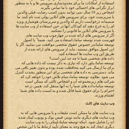
‫استفاده از امکانات ما برای محدودسازی سرویس ها و یا به منظور
ابراز نگرانی های احتمالی خود با ما تماس بگیرند.‬
‫اشخاص زیر 18 سال نمی توانند بدون کسب رضایت قبلی والدین
یا سرپرست خود، برای سرویس های آنلاین پولی ثبت نام کنند.‬ ‫ما
صمیمانه درخواست داریم که والدین و سرپرستان هوشیاری ویژه
ای را به خرج دهند که کودکان آنها در حین استفاده از وب‬ ‫سایت ها
یا سرویس های آنلاین ما قانونی را نشکنند.‬
‫اگر از سرویس های ارائه شده در چهارچوب وب سایت های
توسعه سامان‬در خصوص حقوق شخصی موافقت می نمایید. اگر با
‫طریق این وب سایت ها استفاده کنید.‬
‫داده های شخصی شما تا چه حد امن است؟‬
‫‪ توسعه سامان‬باور دارد که نیازی به ذکر نیست که داده هایی که
برای ما ارسال می کنید محافظت شده بوده و بدون تغییر باقی‬ ‫می
ماند. دسترسی به داده های شخصی برای این منظور بشدت کنترل
می شود. بعلاوه، ‪ توسعه سامان‬تمام تلاش خود را خواهد‬ ‫کرد که
توسعه سامان‬داده های شما را به آنها منتقل کند، همین‬ ‫درجه
احترام را برای حقوق شما قائل شده و به امنیت داده های شما
اهتمام ورزند.‬
‫وب سایت های ثالث‬
‫وب سایت های ما ممکن است تبلیغات و یا سرویس هایی که به
وب سایت های دیگری مانند تویتر، فیس بوک و یوتوب لینک‬ ‫شده
اند را شامل شود. اینکه ‪ توسعه سامان‬لینکی را به وب سایت
دیگری ایجاد کند به هیچ وجه به معنای تأیید ارتباط ما با این‬ ‫شخص