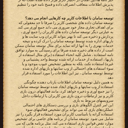
پذیرش اطلاعات متعاقب انصراف داده و فسخ نامه خود را تنظیم
نماید.
توسعه سامان با اطلاعات کاربر چه کارهایی انجام می دهد؟
توسعه سامان داده های شخصی کاربر را صرفا تا حد معقولی که
برای اهداف تجاری مجاز خود ضروری می داند جمع آوری می کند.
به عبارتی دیگر توسعه سامان داده های کاربران را جمع آوری ،
پردازش و ذخیره می کند تا بهتر بتواند کاربران وب سایت ها و
بازیهای اداره شده توسط توسعه سامان را درک کرده و نتیجه
خدمات بهتری را به آنها ارائه نماید.برای مثال توسعه سامان ممکن
است ار داده های ذخیره شده صرفا برای رسیدگی به موارد توافق
نامه استفاده ، شامل کلیه انحناء استفاده (برای مثال استفاده از
بازیها ، استفاده از خدمات ارائه شده توسط واحد پشتیبانی و
غیره) استفاده نکند، بلکه به منظور تشخیص عیوب موجود و یا
سوء استفاده های احتمالی از وب سایتها و بازیهای اداره شده
توسط توسعه سامان ، نیز این اطلاعات را مورد استفاده قرار
دهد.
به همین دلیل توسعه سامان اطلاعات بازتاب دهنده چگونگی
استفاده از وب سایتها و بازیهای ایجاد شده توسط توسعه سامان
را نیز جمع آوری و ذخیره خواهد کرد، مانند فعالیتهای درون بازی
کاربر و نیز ارتباطات درون بازی بین کاربران یا ارتباطات داخل
سرویسهای مربوط به بازی.
این امر کنترل الگوهای بازی و بررسی دستکاری های احتمالی
عملکردهای بازی که می تواند برای تشخیص فعالیتهای سوء
استفاده گرانه یا نامناسب کاربران مورد استفاده قرار بگیرد را نیز
شامل می شود. توسعه سامان از برنامه های خاصی برای تشخیص
موارد نقض قوانین بازی استفاده می کند، مثل برنامه هایی که می
توانند استفاده از اسکریپت های غیرمجاز را تشخیص داده و آدرس