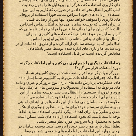
های کاربری استفاده کند، هرگز این پروفایل ها را بدون رضایت
قبلی کاربر انتقال نخواهد داد، و در صورتی که کاربر به این نوع
استفاده از داده های خود اعتراض نماید، فوراً استفاده از پروفایل
های کاربری را متوقف خواهد نمود. تنها پس از رضایت قبلی
کاربران است که توسعه سامان می تواند امکان تماس اشخاص
ثالث با کاربران برای اهداف تبلیغاتی را فراهم نماید. تا زمانی که
کاربر به این موضوع اعتراض نکند، داده های کاربری او برای
ارسال پیام های تبلیغاتی متناسب با علایق او (و بر اساس
اطلاعاتی که به توسعه سامان ارائه کرده و از طریق اقدامات او در
وب سایت ها و بازی های اداره شده توسط عصر پادشاهان
مشخص گردیده است نیز قابل استفاده است.)
چه اطلاعات دیگری را جمع آوری می کنیم و این اطلاعات چگونه
مورد استفاده قرار می گیرد؟
مرورگر و یا دیگر نرم افزار نصب شده بر روی کامپیوتر شما،
اطلاعات جغرافیایی، اطلاعات مربوط به کامپیوتر شما (مثل داده
های عملکردی، پردازش داده های بازی، نوع مرورگر و غیره) و داده
های مربوط به استفاده از محصولات و سرویس های ما (مثل زمان
ورود و خروج از سیستم) را انتقال می دهد. توسعه سامان از این
داده ها برای ایجاد خلاصه آمار اجتماع خویش استفاده می کند.
بعلاوه، توسعه سامان می تواند از این داده ها برای اهداف امنیتی
و بهینه سازی سیستم خود (برای مثال به منظور جلوگیری از هک
شدن و تقلب) و یا برای اهداف پیگرد قانونی استفاده نماید. لطفاً
توجه داشته باشید که نحوه استفاده از داده های شما ممکن است
بسته به محصول و/یا سرویس مورد نظر متغیر باشد .
لطفاً اسناد بازی مورد نظر خود را بررسی کنید. توسعه سامان در
برخی موارد این اطلاعات را با داده های شخصی شما مربوط
خواهد کرد، اگر باور داشته باشد که شرایط و ضوابط ما نقض شده