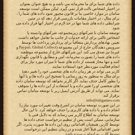
داده های شما برای ما محرمانه می باشد و به هیچ عنوان بعنوان
در اختیار اشخاص ثالث قرار نمی گیرد. لیکن ممکن است توسعه
سامان در موارد خاصی بنا بر قانون مجبور شود داده های شما را ،
برای مثال ، در اختیار مقامات بازرسی قرار دهد که در چنین
شرایطی داده های شما تنها در حد لازم در اختیار آنها قرار داده می
شود.
توسعه سامان با شرکتهای زیرمجموعه، شرکتهای وابسته یا
اشخاص ثالثی برای ارائه خدمات از جانب ما تعامل خواهد داشت.
تعیین نهادهای پردازش متعاقباً برای پردازش پرداخت ها توسط
سرویس دهندگان خارج از این مجموعه (Paypal، Global Collect و
غیره) نیز صدق می کند. این شرکتهای خارج از مجموعه موظفند
داده های شما را بصورت محرمانه، امن و مطابق با قانون نگهداری
کنند و تنها مجاز هستند از داده های شما تا میزان مورد نیاز برای
انجام فعالیت موردنظر خود استفاده نمایند.
کاربر می تواند در هر زمان داده های شخصی خود را تغییر دهد(
برای مثال به منظور به روز رسانی یا تصحیح این داده ها) و یا آنها
را بطور کامل حذف نماید. اگر کاربر بخواهد که توسعه سامان داده
های شخصی او را تغییر داده و یا استفاده از این داده ها را متوقف
نماید، می تواند از طریق آدرس ایمیل زیر با توسعه سامان تماس
برقرار کند:
info@tsitgames.com
در این صورت توسعه سامان در اسرع وقت تغییرات مورد نیاز را
انجام داده و یا داده های کاربری را حذف خواهد کرد. با این حال
توسعه سامان به اطلاع کاربر می رساند که به دلایل فنی یا
سازمانی، ممکن است پس از تنظیم درخواست حذف داده ها
توسط کاربر، همچنان اقداماتی روی این داده ها صورت پذیرد، اگر
چنین اقداماتی قبلاً اغاز شده و در زمان تنظیم این درخواست
توسط کاربر به اتمام نرسیده باشد.