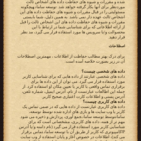
شده و مقررات و شیوه های حفاظت داده های اشخاص ثالث
موردنظر برای آنها بکار گرفته خواهد شد.‬ ‫‪ توسعه سامان‬هیچگونه
مسئولیتی را در قبال مقررات و شیوه های حفاظت داده های این
اشخاص ثالث عهده دار نمی باشد. به‬ ‫همین دلیل، شما بایستی
مقررات و شیوه های حفاظت داده های این اشخاص ثالث را قبل
از ارائه اطلاعاتی که برای شناسایی شما‬ ‫در ارتباط با این
محصوالت و/یا سرویس ها مورد استفاده قرار می گیرد، مد نظر
قرار دهید.‬
اصطلاحات
برای درک بهتر مطالب حفاظت از اطلاعات ، مهمترین اصطلاحات
آن در زیر بصورت خلاصه آمده است:
داده های شخصی چیست؟
‫داده های شخصی عبارتند از داده هایی که برای شناسایی کاربر
‫برقراری تماس واقعی با کاربر یا تعیین مکان او استفاده کرد. از
‫آدرس پستی و اطلاعات کارت اعتباری صحیح کاربر.‬
‫داده های کاربری چیست؟‬
‫داده های کاربری عبارتست از داده هایی که در ضمن تماس یک
کاربر با وب سایت ها و بازی های اداره شده توسط‬ ‫‪ ،توسعه
سامان‬توسط ‪ توسعه سامان‬جمع آوری، پردازش و ذخیره می شود.
مهم تر از همه، داده های کاربری، مشخصاتی است‬ ‫که برای
IP‬کامپیوتری که کاربر از طریق آن با‬ ‫‪ توسعه سامان‬تماس برقرار
می کند)، اطلاعات در خصوص آغاز و پایان استفاده از وب سایت