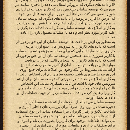
IP و داده های دیگری که مرورگر انتقال می دهد را ذخیره نمایند. در
صورتی که توسعه سامان تشخیص دهد که کاربر تعهدات قراردادی
خود را نقض می کند، صراحتاً این حق را برای خود قائل می شود
که آدرس IP کاربر مربوطه را با داده های دیگری که توسعه سامان
در مورد این کاربر در اختیار دارد ادغام نماید تا نقض این تعهدات را
به کاربر اطلاع دهد. توسعه سامان ممکن است اقدامات دیگری را
علیه کاربر مورد نظر انجام دهد تا عملیات معمول بازی را اعاده
نماید.
به منظور پردازش پرداخت ها، توسعه سامان از این حق برخوردار
است که داده های کاربر را به سرویس های جمع آوری هزینه
کاربری ارائه نماید تا جایی که برای محاسبه هزینه و تسویه حساب
با کاربر ضروری باشد. همچنین توسعه سامان از این حق برخوردار
است که داده های کاربر را به اشخاص ثالثی که برای دریافت
موارد قابل دریافت توسعه سامان از کاربر منصوب شده اند نیز
ارائه نماید، مشروط بر آنکه وجود این اطلاعات برای جمع آوری
این هزینه ها ضروری باشد. توسعه سامان نام این اشخاص ثالث را
به کاربر اطلاع خواهد داد. در صورتی که توسعه سامان برای ارائه
سرویس های خود با اشخاص ثالثی همکاری نماید، این اشخاص
ثالث را ملزم خواهد کرد قوانین موجود برای حفاظت از داده های
کاربر را رعایت کرده و اقدامات مناسبی را در جهت حفاظت از این
داده ها بعمل آورند.
توسعه سامان می تواند از اطلاعات ارائه شده توسط کاربر یا
ذخیره شده در مورد وی، صرفاً برای بررسی های داخلی آماری و
شناخت علایق و رفتار کاربران نیز استفاده نماید. این نوع استفاده
از داده ها بصورت بی نام انجام می شود. همچنین توسعه سامان
می تواند اطلاعات موجود برای کاربر را بصورت بی نام و انبوه، و
برای تحقیقات بازاری و تبلیغاتی مورد ارزیابی آماری قرار دهد. در
صورتی که توسعه سامان از داده های کاربری برای ایجاد پروفایل