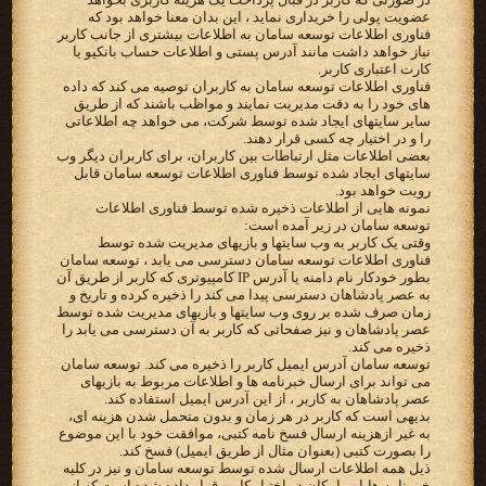
عضویت پولی را خریداری نماید ، این بدان معنا خواهد بود که
فناوری اطلاعات توسعه سامان به اطلاعات بیشتری از جانب کاربر
نیاز خواهد داشت مانند آدرس پستی و اطلاعات حساب بانکیو یا
کارت اعتباری کاربر.
فناوری اطلاعات توسعه سامان به کاربران توصیه می کند که داده
های خود را به دقت مدیریت نمایند و مواظب باشند که از طریق
سایر سایتهای ایجاد شده توسط شرکت، می خواهد چه اطلاعاتی
را و در اختیار چه کسی قرار دهند.
بعضی اطلاعات مثل ارتباطات بین کاربران، برای کاربران دیگر وب
سایتهای ایجاد شده توسط فناوری اطلاعات توسعه سامان قابل
رویت خواهد بود.
نمونه هایی از اطلاعات ذخیره شده توسط فناوری اطلاعات
توسعه سامان در زیر آمده است:
وقتی یک کاربر به وب سایتها و بازیهای مدیریت شده توسط
فناوری اطلاعات توسعه سامان دسترسی می یابد ، توسعه سامان
بطور خودکار نام دامنه یا آدرس IP کامپیوتری که کاربر از طریق آن
به عصر پادشاهان دسترسی پیدا می کند را ذخیره کرده و تاریخ و
زمان صرف شده بر روی وب سایتها و بازیهای مدیریت شده توسط
عصر پادشاهان و نیز صفحاتی که کاربر به آن دسترسی می یابد را
ذخیره می کند.
توسعه سامان آدرس ایمیل کاربر را ذخیره می کند. توسعه سامان
می تواند برای ارسال خبرنامه ها و اطلاعات مربوط به بازیهای
عصر پادشاهان به کاربر ، از این آدرس ایمیل استفاده کند.
بدیهی است که کاربر در هر زمان و بدون متحمل شدن هزینه ای،
به غیر ازهزینه ارسال فسخ نامه کتبی، موافقت خود با این موضوع
را بصورت کتبی (بعنوان مثال از طریق ایمیل) فسخ کند.
ذیل همه اطلاعات ارسال شده توسط توسعه سامان و نیز در کلیه
خبر نامه ها،‌این امکان در اختیار کاربر قرار داده شده است که از