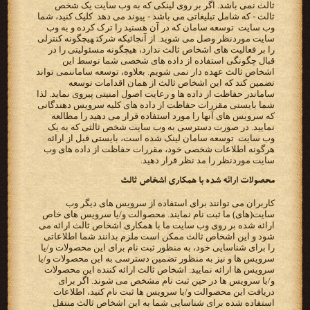
ثالث نمی باشد. اگر بر روی لینکی که به وب سایت یک شخص
ثالث - که شامل تبلیغاتی می باشد - پیوند می دهد ‬ کلیک ‫کنید، شما
وب سایت ‪ توسعه سامان ‬که در آن هستید را ترک کرده و به وب
سایت موردنظر وصل می شوید. از آنجائیکه‬ ‫‪ شرکت‬هیچگونه کنترلی
را بر فعالیت های اشخاص ثالث ندارد، هیچگونه مسئولیتی را در
قبال چگونگی استفاده از داده‬ ‫های شخصی شما توسط این
اشخاص ثالث عهده دار نمی شویم. بعلاوه، توسعه سامان‬نمی تواند
تضمین کند که این اشخاص ثالث‬ ‫از همان اقدامات ‪ توسعه
سامان‬در حفاظت از داده ها و رعایت اصول امنیتی پیروی نماید. لذا
شما بایستی مقررات حفاظت از‬ ‫داده های کلیه سرویس دهندگانی
که سرویس های آنها را مورد استفاده قرار می دهید را مطالعه
نمایید. در صورت دسترسی به‬ ‫وب سایت شخص ثالثی که به یک
وب سایت ‪ توسعه سامان ‬لینک شده است، بایستی قبل از ارائه
هرگونه اطلاعات شخصی خود،‬ ‫مقررات حفاظت از داده های وب
سایت موردنظر را مد نظر قرار دهید.‬
‫محصولات ارائه شده با همکاری اشخاص ثالث‬
‫کاربران می توانند برای استفاده از سرویس های دیگر وب
‫ارائه شده بر روی وب سایت ما با همکاری اشخاص ثالث ارائه می
شود و این اشخاص ثالث ممکن است ملزم بدانند شما‬ ‫اطلاعاتی
را برای شناسایی خود، به منظور ثبت نام برای این محصولات و/یا
سرویس ها و نیز به منظور تضمین دسترسی به‬ ‫این محصولات و/یا
سرویس ها ارائه نمایید. اشخاص ثالث ارائه کننده این محصولات
و/یا سرویس ها در حین ثبت نام مشخص‬ ‫می شوند. اگر برای
دریافت این محصوالت و/یا سرویس ها ثبت نام کنید، اطلاعات
استفاده شده برای شناسایی شما به این‬ ‫اشخاص ثالث منتقل