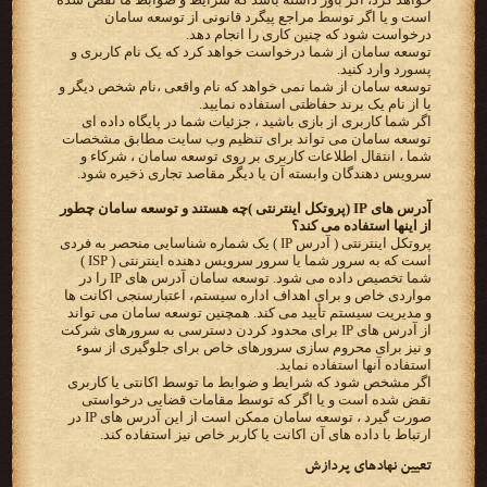
است و یا اگر توسط مراجع پیگرد قانونی از توسعه سامان
درخواست شود که چنین کاری را انجام دهد.
توسعه سامان از شما درخواست خواهد کرد که یک نام کاربری و
پسورد وارد کنید.
توسعه سامان از شما نمی خواهد که نام واقعی ،نام شخص دیگر و
یا از نام یک برند حفاظتی استفاده نمایید.
اگر شما کاربری از بازی باشید ، جزئیات شما در پایگاه داده ای
توسعه سامان می تواند برای تنظیم وب سایت مطابق مشخصات
شما ، انتقال اطلاعات کاربری بر روی توسعه سامان ، شرکاء و
سرویس دهندگان وابسته آن یا دیگر مقاصد تجاری ذخیره شود.
آدرس های IP (پروتکل اینترنتی )چه هستند و توسعه سامان چطور
از اینها استفاده می کند؟
پروتکل اینترنتی ( آدرس IP ) یک شماره شناسایی منحصر به فردی
است که به سرور شما یا سرور سرویس دهنده اینترنتی ( ISP )
شما تخصیص داده می شود. توسعه سامان آدرس های IP را در
مواردی خاص و برای اهداف اداره سیستم، اعتبارسنجی اکانت ها
و مدیریت سیستم تأیید می کند. همچنین توسعه سامان می تواند
از آدرس های IP برای محدود کردن دسترسی به سرورهای شرکت
و نیز برای محروم سازی سرورهای خاص برای جلوگیری از سوء
استفاده آنها استفاده نماید.
اگر مشخص شود که شرایط و ضوابط ما توسط اکانتی یا کاربری
نقض شده است و یا اگر که توسط مقامات قضایی درخواستی
صورت گیرد ، توسعه سامان ممکن است از این آدرس های IP در
ارتباط با داده های آن اکانت یا کاربر خاص نیز استفاده کند.
تعیین نهادهای پردازش