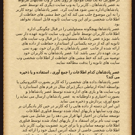
به عصر پادشاهان ‪ ،‬کاربر را به وب سایت دیگری که توسط‬ ‫‪ عصر
پادشاهان ‬اداره نمی شود هدایت کرد، ‪ عصر پادشاهان ‬ توجه کاربر
را به این موضوع جلب می کند که این خط مشی های‬ ‫حفاظت از
اطلاعات شخصی برای این وب سایت ثانویه قابل استناد نخواهد
بود‬.
‫‪ عصر پادشاهان‬هیچگونه مسئولیتی را در قبال‬ ‫چگونگی اداره
اطلاعات کاربران توسط عامل این وب سایت ثانویه عهده دار نمی
باشد. بویژه ‪ عصر پادشاهان‬مسئولیتی را در قبال‬ ‫وب سایت های
ثانویه ای که از درجه یکسانی از استاندارد حفاظت از داده های
ارائه شده از جانب ‪ عصر پادشاهان ‬به کاربران‬ ‫خود، بهره نمی
برند، عهده دار نمی باشد. لذا ‪ عصر پادشاهان ‬به کاربران خود
توصیه می کند که خط مشی های حفاظت از‬ ‫اطلاعات شخصی وب
سایت های ثانویه را بدقت مطالعه نمایند.‬
عصر پادشاهان کدام اطلاعات را جمع آوری ، استفاده و یا ذخیره
می کند؟
‫‪ عصر پادشاهان‬داده های شخصی را که کاربر بصورت الکترونیکی یا
بواسطه انحاء ارتباطی دیگر (برای مثال در فرم های‬ ‫استاندارد یا
وب سایت ها و بازی های اداره شده توسط ‪ )عصر پادشاهان‬و
بصورت اختیاری و داوطلبانه به ‪ عصر پادشاهان ‬ارسال‬ ‫می نماید را
جمع آوری، پردازش و ذخیره می نماید.‬
این امر آن دسته از داده هایی را که کاربر در حین کار بادیگران بر
روی وب سایتها و بازیهای ایجاد شده توسط فناوری اطلاعات
توسعه سامان در اختیار آنها قرار می دهد را نیز شامل می شود.
جهت ثبت نام برای استفاد ه از بازیهای ایجاد شده توسط فناوری
اطلاعات توسعه سامان و یا برای خرید عضویت پولی، کاربر باید
اطلاعات شخصی خاصی از جمله آدرس ایمیل خود را ارائه کند.
در صورتی که کاربر در قبال پرداخت یک هزینه کاربری بخواهد