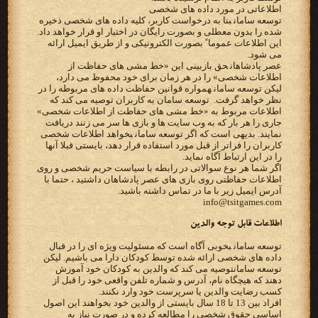
‫اطلاعاتی در مورد داده های شخصی‬
‫‪ توسعه سامان‬بنا به درخواست کاربر، کلیه داده های شخصی ذخیره
شده را بدون معطلی و بصورت رایگان در‬ ‫اختیار او قرار خواهد داد.
این اطلاعات عموما ً بصورت الکترونیکی و از طریق ایمیل ارائه
می شود.‬
‫‪ عصر پادشاهان‬حق بازبینی این «خط مشی های حفاظت از
اطلاعات شخصی» را در هر زمان برای خود محفوظ می دارد،
لیکن‬ ‫‪ توسعه سامان‬همواره قوانین حفاظت داده های مربوطه را در
نظر خواهد گرفت. ‪ توسعه سامان ‬به کاربران توصیه می‬ ‫کند که
اطلاعات مربوط به «خط مشی های حفاظت از اطلاعات شخصی»
جاری را هر بار که به وب سایت ها و بازی ها سر‬ ‫می زنند دریافت
نمایند. بدیهی است که اگر ‪ توسعه سامان‬بخواهد اطلاعات شخصی
کاربران را فراتر از قبل مورد استفاده قرار‬ ‫دهد، بایستی قبلا آنها
را در این ارتباط آگاه نماید.‬
اگر شما هر نوع سوالاتی در رابطه با سیاست حریم شخصی و روی
اطلاعات حفاظتی روی بازی های عصر پادشاهان داشتید ، حتما با
آدرس ایمیل زیر با ما در تماس داشته باشید.
info@tsitgames.com
‫اطلاعات قابل توجه والدین‬
‫‪ توسعه سامان‬بخوبی آگاه است که مسئولیت ویژه ای را در قبال
توسعه سامان‬توصیه می کند که والدین به کودکان خود آموزش
دهند که هیچگاه نام، آدرس و شماره تلفن واقعی خود را قبل از
کسب‬ ‫رضایت والدین یا سرپرست خود وارد نکنند.‬
‫افراد بین 13 تا 18 سال بایستی از والدین خود بخواهند این اصول