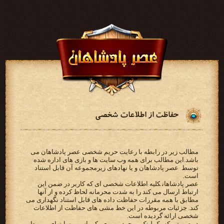
حفاظت از اطلاعات شخصی
مطالب زیر در رابطه با رعایت حریم شخصی عصر پادشاهان می
باشد.‫این مطالب برای همه وب سایت ها و بازی‬ ‫های اداره شده
توسط ‪ عصر پادشاهان ‬و یا نهادهای زیرمجموعه آن قابل استناد
است‬.
‫‪ عصر پادشاهان‬کلیه اطلاعات شخصی ای که کاربر در ضمن این
‫مطابق با همه مقررات حفاظت داده های قابل استناد نگهداری می
کند. جزئیات مربوطه در این خط مشی های حفاظت از‬ ‫اطلاعات
شخصی ارائه گردیده است.‬
‫در صورتی که یک لینک موجود بر روی یکی از وب سایتهای مربوط