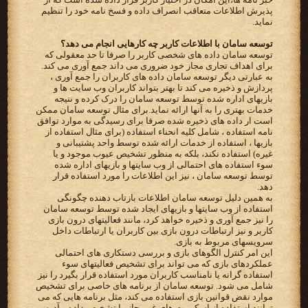
پذیرش اطلاعات متعاقب انصراف داده و فسخ نامه خود را تنظیم
نماید.
توسعه سامان با اطلاعات کاربر چه کارهایی انجام می دهد؟
توسعه سامان داده های شخصی کاربر را صرفا تا حد معقولی که
برای اهداف تجاری مجاز خود ضروری می داند جمع آوری می کند.
به عبارتی دیگر توسعه سامان داده های کاربران را جمع آوری ،
پردازش و ذخیره می کند تا بهتر بتواند کاربران وب سایت ها و
بازیهای اداره شده توسط توسعه سامان را درک کرده و نتیجه
خدمات بهتری را به آنها ارائه نماید.برای مثال توسعه سامان ممکن
است ار داده های ذخیره شده صرفا برای رسیدگی به موارد توافق
نامه استفاده ، شامل کلیه انحناء استفاده (برای مثال استفاده از
بازیها ، استفاده از خدمات ارائه شده توسط واحد پشتیبانی و
غیره) استفاده نکند، بلکه به منظور تشخیص عیوب موجود و یا
سوء استفاده های احتمالی از وب سایتها و بازیهای اداره شده
توسط توسعه سامان ، نیز این اطلاعات را مورد استفاده قرار
دهد.
به همین دلیل توسعه سامان اطلاعات بازتاب دهنده چگونگی
استفاده از وب سایتها و بازیهای ایجاد شده توسط توسعه سامان
را نیز جمع آوری و ذخیره خواهد کرد، مانند فعالیتهای درون بازی
کاربر و نیز ارتباطات درون بازی بین کاربران یا ارتباطات داخل
سرویسهای مربوط به بازی.
این امر کنترل الگوهای بازی و بررسی دستکاری های احتمالی
عملکردهای بازی که می تواند برای تشخیص فعالیتهای سوء
استفاده گرانه یا نامناسب کاربران مورد استفاده قرار بگیرد را نیز
شامل می شود. توسعه سامان از برنامه های خاصی برای تشخیص
موارد نقض قوانین بازی استفاده می کند، مثل برنامه هایی که می
توانند استفاده از اسکریپت های غیرمجاز را تشخیص داده و آدرس