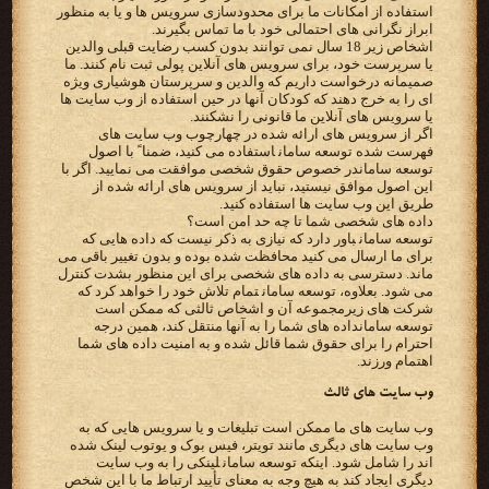
‫استفاده از امکانات ما برای محدودسازی سرویس ها و یا به منظور
ابراز نگرانی های احتمالی خود با ما تماس بگیرند.‬
‫اشخاص زیر 18 سال نمی توانند بدون کسب رضایت قبلی والدین
یا سرپرست خود، برای سرویس های آنلاین پولی ثبت نام کنند.‬ ‫ما
صمیمانه درخواست داریم که والدین و سرپرستان هوشیاری ویژه
ای را به خرج دهند که کودکان آنها در حین استفاده از وب‬ ‫سایت ها
یا سرویس های آنلاین ما قانونی را نشکنند.‬
‫اگر از سرویس های ارائه شده در چهارچوب وب سایت های
توسعه سامان‬در خصوص حقوق شخصی موافقت می نمایید. اگر با
‫طریق این وب سایت ها استفاده کنید.‬
‫داده های شخصی شما تا چه حد امن است؟‬
‫‪ توسعه سامان‬باور دارد که نیازی به ذکر نیست که داده هایی که
برای ما ارسال می کنید محافظت شده بوده و بدون تغییر باقی‬ ‫می
ماند. دسترسی به داده های شخصی برای این منظور بشدت کنترل
می شود. بعلاوه، ‪ توسعه سامان‬تمام تلاش خود را خواهد‬ ‫کرد که
توسعه سامان‬داده های شما را به آنها منتقل کند، همین‬ ‫درجه
احترام را برای حقوق شما قائل شده و به امنیت داده های شما
اهتمام ورزند.‬
‫وب سایت های ثالث‬
‫وب سایت های ما ممکن است تبلیغات و یا سرویس هایی که به
وب سایت های دیگری مانند تویتر، فیس بوک و یوتوب لینک‬ ‫شده
اند را شامل شود. اینکه ‪ توسعه سامان‬لینکی را به وب سایت
دیگری ایجاد کند به هیچ وجه به معنای تأیید ارتباط ما با این‬ ‫شخص