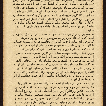
IP و داده های دیگری که مرورگر انتقال می دهد را ذخیره نمایند. در
صورتی که توسعه سامان تشخیص دهد که کاربر تعهدات قراردادی
خود را نقض می کند، صراحتاً این حق را برای خود قائل می شود
که آدرس IP کاربر مربوطه را با داده های دیگری که توسعه سامان
در مورد این کاربر در اختیار دارد ادغام نماید تا نقض این تعهدات را
به کاربر اطلاع دهد. توسعه سامان ممکن است اقدامات دیگری را
علیه کاربر مورد نظر انجام دهد تا عملیات معمول بازی را اعاده
نماید.
به منظور پردازش پرداخت ها، توسعه سامان از این حق برخوردار
است که داده های کاربر را به سرویس های جمع آوری هزینه
کاربری ارائه نماید تا جایی که برای محاسبه هزینه و تسویه حساب
با کاربر ضروری باشد. همچنین توسعه سامان از این حق برخوردار
است که داده های کاربر را به اشخاص ثالثی که برای دریافت
موارد قابل دریافت توسعه سامان از کاربر منصوب شده اند نیز
ارائه نماید، مشروط بر آنکه وجود این اطلاعات برای جمع آوری
این هزینه ها ضروری باشد. توسعه سامان نام این اشخاص ثالث را
به کاربر اطلاع خواهد داد. در صورتی که توسعه سامان برای ارائه
سرویس های خود با اشخاص ثالثی همکاری نماید، این اشخاص
ثالث را ملزم خواهد کرد قوانین موجود برای حفاظت از داده های
کاربر را رعایت کرده و اقدامات مناسبی را در جهت حفاظت از این
داده ها بعمل آورند.
توسعه سامان می تواند از اطلاعات ارائه شده توسط کاربر یا
ذخیره شده در مورد وی، صرفاً برای بررسی های داخلی آماری و
شناخت علایق و رفتار کاربران نیز استفاده نماید. این نوع استفاده
از داده ها بصورت بی نام انجام می شود. همچنین توسعه سامان
می تواند اطلاعات موجود برای کاربر را بصورت بی نام و انبوه، و
برای تحقیقات بازاری و تبلیغاتی مورد ارزیابی آماری قرار دهد. در
صورتی که توسعه سامان از داده های کاربری برای ایجاد پروفایل