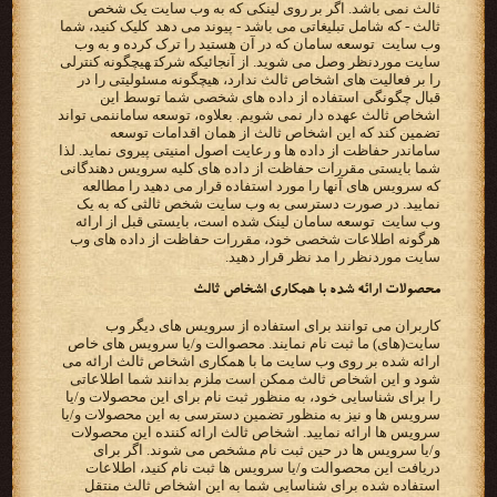
ثالث نمی باشد. اگر بر روی لینکی که به وب سایت یک شخص
ثالث - که شامل تبلیغاتی می باشد - پیوند می دهد ‬ کلیک ‫کنید، شما
وب سایت ‪ توسعه سامان ‬که در آن هستید را ترک کرده و به وب
سایت موردنظر وصل می شوید. از آنجائیکه‬ ‫‪ شرکت‬هیچگونه کنترلی
را بر فعالیت های اشخاص ثالث ندارد، هیچگونه مسئولیتی را در
قبال چگونگی استفاده از داده‬ ‫های شخصی شما توسط این
اشخاص ثالث عهده دار نمی شویم. بعلاوه، توسعه سامان‬نمی تواند
تضمین کند که این اشخاص ثالث‬ ‫از همان اقدامات ‪ توسعه
سامان‬در حفاظت از داده ها و رعایت اصول امنیتی پیروی نماید. لذا
شما بایستی مقررات حفاظت از‬ ‫داده های کلیه سرویس دهندگانی
که سرویس های آنها را مورد استفاده قرار می دهید را مطالعه
نمایید. در صورت دسترسی به‬ ‫وب سایت شخص ثالثی که به یک
وب سایت ‪ توسعه سامان ‬لینک شده است، بایستی قبل از ارائه
هرگونه اطلاعات شخصی خود،‬ ‫مقررات حفاظت از داده های وب
سایت موردنظر را مد نظر قرار دهید.‬
‫محصولات ارائه شده با همکاری اشخاص ثالث‬
‫کاربران می توانند برای استفاده از سرویس های دیگر وب
‫ارائه شده بر روی وب سایت ما با همکاری اشخاص ثالث ارائه می
شود و این اشخاص ثالث ممکن است ملزم بدانند شما‬ ‫اطلاعاتی
را برای شناسایی خود، به منظور ثبت نام برای این محصولات و/یا
سرویس ها و نیز به منظور تضمین دسترسی به‬ ‫این محصولات و/یا
سرویس ها ارائه نمایید. اشخاص ثالث ارائه کننده این محصولات
و/یا سرویس ها در حین ثبت نام مشخص‬ ‫می شوند. اگر برای
دریافت این محصوالت و/یا سرویس ها ثبت نام کنید، اطلاعات
استفاده شده برای شناسایی شما به این‬ ‫اشخاص ثالث منتقل