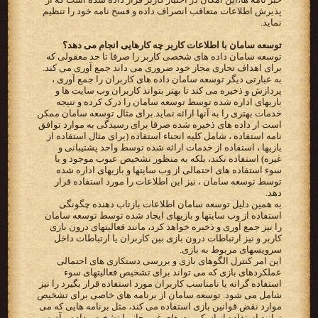
پذیرش اطلاعات متعاقب انصراف داده و فسخ نامه خود را تنظیم
نماید.
توسعه سامان با اطلاعات کاربر چه کارهایی انجام می دهد؟
توسعه سامان داده های شخصی کاربر را صرفا تا حد معقولی که
برای اهداف تجاری مجاز خود ضروری می داند جمع آوری می کند.
به عبارتی دیگر توسعه سامان داده های کاربران را جمع آوری ،
پردازش و ذخیره می کند تا بهتر بتواند کاربران وب سایت ها و
بازیهای اداره شده توسط توسعه سامان را درک کرده و نتیجه
خدمات بهتری را به آنها ارائه نماید.برای مثال توسعه سامان ممکن
است ار داده های ذخیره شده صرفا برای رسیدگی به موارد توافق
نامه استفاده ، شامل کلیه انحناء استفاده (برای مثال استفاده از
بازیها ، استفاده از خدمات ارائه شده توسط واحد پشتیبانی و
غیره) استفاده نکند، بلکه به منظور تشخیص عیوب موجود و یا
سوء استفاده های احتمالی از وب سایتها و بازیهای اداره شده
توسط توسعه سامان ، نیز این اطلاعات را مورد استفاده قرار
دهد.
به همین دلیل توسعه سامان اطلاعات بازتاب دهنده چگونگی
استفاده از وب سایتها و بازیهای ایجاد شده توسط توسعه سامان
را نیز جمع آوری و ذخیره خواهد کرد، مانند فعالیتهای درون بازی
کاربر و نیز ارتباطات درون بازی بین کاربران یا ارتباطات داخل
سرویسهای مربوط به بازی.
این امر کنترل الگوهای بازی و بررسی دستکاری های احتمالی
عملکردهای بازی که می تواند برای تشخیص فعالیتهای سوء
استفاده گرانه یا نامناسب کاربران مورد استفاده قرار بگیرد را نیز
شامل می شود. توسعه سامان از برنامه های خاصی برای تشخیص
موارد نقض قوانین بازی استفاده می کند، مثل برنامه هایی که می
توانند استفاده از اسکریپت های غیرمجاز را تشخیص داده و آدرس