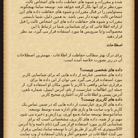
شده و مقررات و شیوه های حفاظت داده های اشخاص ثالث
موردنظر برای آنها بکار گرفته خواهد شد.‬ ‫‪ توسعه سامان‬هیچگونه
مسئولیتی را در قبال مقررات و شیوه های حفاظت داده های این
اشخاص ثالث عهده دار نمی باشد. به‬ ‫همین دلیل، شما بایستی
مقررات و شیوه های حفاظت داده های این اشخاص ثالث را قبل
از ارائه اطلاعاتی که برای شناسایی شما‬ ‫در ارتباط با این
محصوالت و/یا سرویس ها مورد استفاده قرار می گیرد، مد نظر
قرار دهید.‬
اصطلاحات
برای درک بهتر مطالب حفاظت از اطلاعات ، مهمترین اصطلاحات
آن در زیر بصورت خلاصه آمده است:
داده های شخصی چیست؟
‫داده های شخصی عبارتند از داده هایی که برای شناسایی کاربر
‫برقراری تماس واقعی با کاربر یا تعیین مکان او استفاده کرد. از
‫آدرس پستی و اطلاعات کارت اعتباری صحیح کاربر.‬
‫داده های کاربری چیست؟‬
‫داده های کاربری عبارتست از داده هایی که در ضمن تماس یک
کاربر با وب سایت ها و بازی های اداره شده توسط‬ ‫‪ ،توسعه
سامان‬توسط ‪ توسعه سامان‬جمع آوری، پردازش و ذخیره می شود.
مهم تر از همه، داده های کاربری، مشخصاتی است‬ ‫که برای
IP‬کامپیوتری که کاربر از طریق آن با‬ ‫‪ توسعه سامان‬تماس برقرار
می کند)، اطلاعات در خصوص آغاز و پایان استفاده از وب سایت