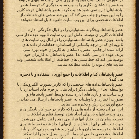
به عصر پادشاهان ‪ ،‬کاربر را به وب سایت دیگری که توسط‬ ‫‪ عصر
پادشاهان ‬اداره نمی شود هدایت کرد، ‪ عصر پادشاهان ‬ توجه کاربر
را به این موضوع جلب می کند که این خط مشی های‬ ‫حفاظت از
اطلاعات شخصی برای این وب سایت ثانویه قابل استناد نخواهد
بود‬.
‫‪ عصر پادشاهان‬هیچگونه مسئولیتی را در قبال‬ ‫چگونگی اداره
اطلاعات کاربران توسط عامل این وب سایت ثانویه عهده دار نمی
باشد. بویژه ‪ عصر پادشاهان‬مسئولیتی را در قبال‬ ‫وب سایت های
ثانویه ای که از درجه یکسانی از استاندارد حفاظت از داده های
ارائه شده از جانب ‪ عصر پادشاهان ‬به کاربران‬ ‫خود، بهره نمی
برند، عهده دار نمی باشد. لذا ‪ عصر پادشاهان ‬به کاربران خود
توصیه می کند که خط مشی های حفاظت از‬ ‫اطلاعات شخصی وب
سایت های ثانویه را بدقت مطالعه نمایند.‬
عصر پادشاهان کدام اطلاعات را جمع آوری ، استفاده و یا ذخیره
می کند؟
‫‪ عصر پادشاهان‬داده های شخصی را که کاربر بصورت الکترونیکی یا
بواسطه انحاء ارتباطی دیگر (برای مثال در فرم های‬ ‫استاندارد یا
وب سایت ها و بازی های اداره شده توسط ‪ )عصر پادشاهان‬و
بصورت اختیاری و داوطلبانه به ‪ عصر پادشاهان ‬ارسال‬ ‫می نماید را
جمع آوری، پردازش و ذخیره می نماید.‬
این امر آن دسته از داده هایی را که کاربر در حین کار بادیگران بر
روی وب سایتها و بازیهای ایجاد شده توسط فناوری اطلاعات
توسعه سامان در اختیار آنها قرار می دهد را نیز شامل می شود.
جهت ثبت نام برای استفاد ه از بازیهای ایجاد شده توسط فناوری
اطلاعات توسعه سامان و یا برای خرید عضویت پولی، کاربر باید
اطلاعات شخصی خاصی از جمله آدرس ایمیل خود را ارائه کند.
در صورتی که کاربر در قبال پرداخت یک هزینه کاربری بخواهد