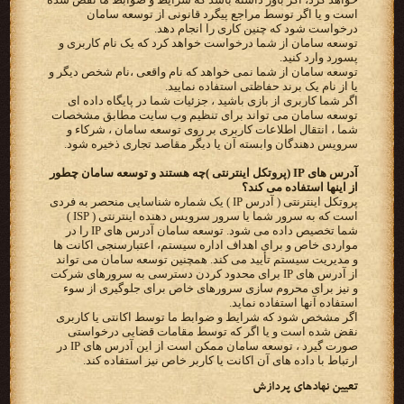
است و یا اگر توسط مراجع پیگرد قانونی از توسعه سامان
درخواست شود که چنین کاری را انجام دهد.
توسعه سامان از شما درخواست خواهد کرد که یک نام کاربری و
پسورد وارد کنید.
توسعه سامان از شما نمی خواهد که نام واقعی ،نام شخص دیگر و
یا از نام یک برند حفاظتی استفاده نمایید.
اگر شما کاربری از بازی باشید ، جزئیات شما در پایگاه داده ای
توسعه سامان می تواند برای تنظیم وب سایت مطابق مشخصات
شما ، انتقال اطلاعات کاربری بر روی توسعه سامان ، شرکاء و
سرویس دهندگان وابسته آن یا دیگر مقاصد تجاری ذخیره شود.
آدرس های IP (پروتکل اینترنتی )چه هستند و توسعه سامان چطور
از اینها استفاده می کند؟
پروتکل اینترنتی ( آدرس IP ) یک شماره شناسایی منحصر به فردی
است که به سرور شما یا سرور سرویس دهنده اینترنتی ( ISP )
شما تخصیص داده می شود. توسعه سامان آدرس های IP را در
مواردی خاص و برای اهداف اداره سیستم، اعتبارسنجی اکانت ها
و مدیریت سیستم تأیید می کند. همچنین توسعه سامان می تواند
از آدرس های IP برای محدود کردن دسترسی به سرورهای شرکت
و نیز برای محروم سازی سرورهای خاص برای جلوگیری از سوء
استفاده آنها استفاده نماید.
اگر مشخص شود که شرایط و ضوابط ما توسط اکانتی یا کاربری
نقض شده است و یا اگر که توسط مقامات قضایی درخواستی
صورت گیرد ، توسعه سامان ممکن است از این آدرس های IP در
ارتباط با داده های آن اکانت یا کاربر خاص نیز استفاده کند.
تعیین نهادهای پردازش