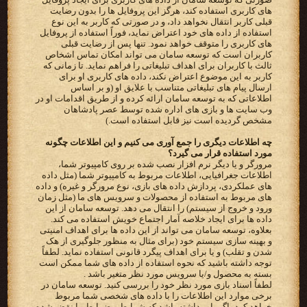
های کاربری استفاده کند، هرگز این پروفایل ها را بدون رضایت
قبلی کاربر انتقال نخواهد داد، و در صورتی که کاربر به این نوع
استفاده از داده های خود اعتراض نماید، فوراً استفاده از پروفایل
های کاربری را متوقف خواهد نمود. تنها پس از رضایت قبلی
کاربران است که توسعه سامان می تواند امکان تماس اشخاص
ثالث با کاربران برای اهداف تبلیغاتی را فراهم نماید. تا زمانی که
کاربر به این موضوع اعتراض نکند، داده های کاربری او برای
ارسال پیام های تبلیغاتی متناسب با علایق او (و بر اساس
اطلاعاتی که به توسعه سامان ارائه کرده و از طریق اقدامات او در
وب سایت ها و بازی های اداره شده توسط عصر پادشاهان
مشخص گردیده است نیز قابل استفاده است.)
چه اطلاعات دیگری را جمع آوری می کنیم و این اطلاعات چگونه
مورد استفاده قرار می گیرد؟
مرورگر و یا دیگر نرم افزار نصب شده بر روی کامپیوتر شما،
اطلاعات جغرافیایی، اطلاعات مربوط به کامپیوتر شما (مثل داده
های عملکردی، پردازش داده های بازی، نوع مرورگر و غیره) و داده
های مربوط به استفاده از محصولات و سرویس های ما (مثل زمان
ورود و خروج از سیستم) را انتقال می دهد. توسعه سامان از این
داده ها برای ایجاد خلاصه آمار اجتماع خویش استفاده می کند.
بعلاوه، توسعه سامان می تواند از این داده ها برای اهداف امنیتی
و بهینه سازی سیستم خود (برای مثال به منظور جلوگیری از هک
شدن و تقلب) و یا برای اهداف پیگرد قانونی استفاده نماید. لطفاً
توجه داشته باشید که نحوه استفاده از داده های شما ممکن است
بسته به محصول و/یا سرویس مورد نظر متغیر باشد .
لطفاً اسناد بازی مورد نظر خود را بررسی کنید. توسعه سامان در
برخی موارد این اطلاعات را با داده های شخصی شما مربوط
خواهد کرد، اگر باور داشته باشد که شرایط و ضوابط ما نقض شده