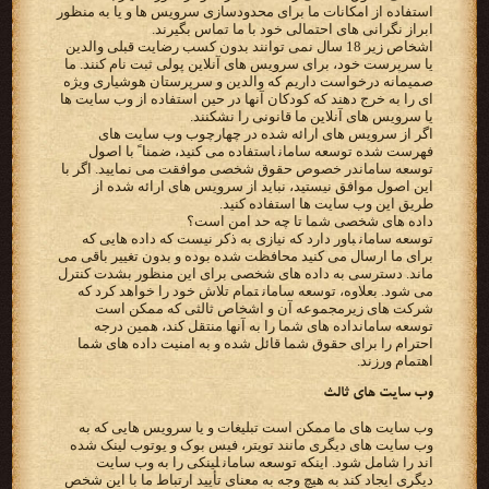
‫استفاده از امکانات ما برای محدودسازی سرویس ها و یا به منظور
ابراز نگرانی های احتمالی خود با ما تماس بگیرند.‬
‫اشخاص زیر 18 سال نمی توانند بدون کسب رضایت قبلی والدین
یا سرپرست خود، برای سرویس های آنلاین پولی ثبت نام کنند.‬ ‫ما
صمیمانه درخواست داریم که والدین و سرپرستان هوشیاری ویژه
ای را به خرج دهند که کودکان آنها در حین استفاده از وب‬ ‫سایت ها
یا سرویس های آنلاین ما قانونی را نشکنند.‬
‫اگر از سرویس های ارائه شده در چهارچوب وب سایت های
توسعه سامان‬در خصوص حقوق شخصی موافقت می نمایید. اگر با
‫طریق این وب سایت ها استفاده کنید.‬
‫داده های شخصی شما تا چه حد امن است؟‬
‫‪ توسعه سامان‬باور دارد که نیازی به ذکر نیست که داده هایی که
برای ما ارسال می کنید محافظت شده بوده و بدون تغییر باقی‬ ‫می
ماند. دسترسی به داده های شخصی برای این منظور بشدت کنترل
می شود. بعلاوه، ‪ توسعه سامان‬تمام تلاش خود را خواهد‬ ‫کرد که
توسعه سامان‬داده های شما را به آنها منتقل کند، همین‬ ‫درجه
احترام را برای حقوق شما قائل شده و به امنیت داده های شما
اهتمام ورزند.‬
‫وب سایت های ثالث‬
‫وب سایت های ما ممکن است تبلیغات و یا سرویس هایی که به
وب سایت های دیگری مانند تویتر، فیس بوک و یوتوب لینک‬ ‫شده
اند را شامل شود. اینکه ‪ توسعه سامان‬لینکی را به وب سایت
دیگری ایجاد کند به هیچ وجه به معنای تأیید ارتباط ما با این‬ ‫شخص