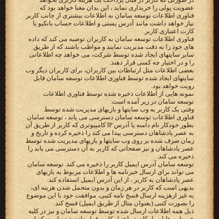
عضویت پولی را خریداری نماید ، این بدان معنا خواهد بود که
فناوری اطلاعات توسعه سامان به اطلاعات بیشتری از جانب کاربر
نیاز خواهد داشت مانند آدرس پستی و اطلاعات حساب بانکیو یا
کارت اعتباری کاربر.
فناوری اطلاعات توسعه سامان به کاربران توصیه می کند که داده
های خود را به دقت مدیریت نمایند و مواظب باشند که از طریق
سایر سایتهای ایجاد شده توسط شرکت، می خواهد چه اطلاعاتی
را و در اختیار چه کسی قرار دهند.
بعضی اطلاعات مثل ارتباطات بین کاربران، برای کاربران دیگر وب
سایتهای ایجاد شده توسط فناوری اطلاعات توسعه سامان قابل
رویت خواهد بود.
نمونه هایی از اطلاعات ذخیره شده توسط فناوری اطلاعات
توسعه سامان در زیر آمده است:
وقتی یک کاربر به وب سایتها و بازیهای مدیریت شده توسط
فناوری اطلاعات توسعه سامان دسترسی می یابد ، توسعه سامان
بطور خودکار نام دامنه یا آدرس IP کامپیوتری که کاربر از طریق آن
به عصر پادشاهان دسترسی پیدا می کند را ذخیره کرده و تاریخ و
زمان صرف شده بر روی وب سایتها و بازیهای مدیریت شده توسط
عصر پادشاهان و نیز صفحاتی که کاربر به آن دسترسی می یابد را
ذخیره می کند.
توسعه سامان آدرس ایمیل کاربر را ذخیره می کند. توسعه سامان
می تواند برای ارسال خبرنامه ها و اطلاعات مربوط به بازیهای
عصر پادشاهان به کاربر ، از این آدرس ایمیل استفاده کند.
بدیهی است که کاربر در هر زمان و بدون متحمل شدن هزینه ای،
به غیر ازهزینه ارسال فسخ نامه کتبی، موافقت خود با این موضوع
را بصورت کتبی (بعنوان مثال از طریق ایمیل) فسخ کند.
ذیل همه اطلاعات ارسال شده توسط توسعه سامان و نیز در کلیه
خبر نامه ها،‌این امکان در اختیار کاربر قرار داده شده است که از