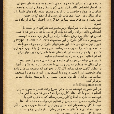
داده های شما برای ما محرمانه می باشد و به هیچ عنوان بعنوان
در اختیار اشخاص ثالث قرار نمی گیرد. لیکن ممکن است توسعه
سامان در موارد خاصی بنا بر قانون مجبور شود داده های شما را ،
برای مثال ، در اختیار مقامات بازرسی قرار دهد که در چنین
شرایطی داده های شما تنها در حد لازم در اختیار آنها قرار داده می
شود.
توسعه سامان با شرکتهای زیرمجموعه، شرکتهای وابسته یا
اشخاص ثالثی برای ارائه خدمات از جانب ما تعامل خواهد داشت.
تعیین نهادهای پردازش متعاقباً برای پردازش پرداخت ها توسط
سرویس دهندگان خارج از این مجموعه (Paypal، Global Collect و
غیره) نیز صدق می کند. این شرکتهای خارج از مجموعه موظفند
داده های شما را بصورت محرمانه، امن و مطابق با قانون نگهداری
کنند و تنها مجاز هستند از داده های شما تا میزان مورد نیاز برای
انجام فعالیت موردنظر خود استفاده نمایند.
کاربر می تواند در هر زمان داده های شخصی خود را تغییر دهد(
برای مثال به منظور به روز رسانی یا تصحیح این داده ها) و یا آنها
را بطور کامل حذف نماید. اگر کاربر بخواهد که توسعه سامان داده
های شخصی او را تغییر داده و یا استفاده از این داده ها را متوقف
نماید، می تواند از طریق آدرس ایمیل زیر با توسعه سامان تماس
برقرار کند:
info@tsitgames.com
در این صورت توسعه سامان در اسرع وقت تغییرات مورد نیاز را
انجام داده و یا داده های کاربری را حذف خواهد کرد. با این حال
توسعه سامان به اطلاع کاربر می رساند که به دلایل فنی یا
سازمانی، ممکن است پس از تنظیم درخواست حذف داده ها
توسط کاربر، همچنان اقداماتی روی این داده ها صورت پذیرد، اگر
چنین اقداماتی قبلاً اغاز شده و در زمان تنظیم این درخواست
توسط کاربر به اتمام نرسیده باشد.