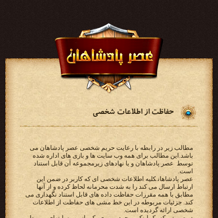
حفاظت از اطلاعات شخصی
مطالب زیر در رابطه با رعایت حریم شخصی عصر پادشاهان می
باشد.‫این مطالب برای همه وب سایت ها و بازی‬ ‫های اداره شده
توسط ‪ عصر پادشاهان ‬و یا نهادهای زیرمجموعه آن قابل استناد
است‬.
‫‪ عصر پادشاهان‬کلیه اطلاعات شخصی ای که کاربر در ضمن این
‫مطابق با همه مقررات حفاظت داده های قابل استناد نگهداری می
کند. جزئیات مربوطه در این خط مشی های حفاظت از‬ ‫اطلاعات
شخصی ارائه گردیده است.‬
‫در صورتی که یک لینک موجود بر روی یکی از وب سایتهای مربوط