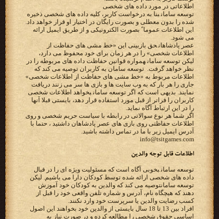
‫اطلاعاتی در مورد داده های شخصی‬
‫‪ توسعه سامان‬بنا به درخواست کاربر، کلیه داده های شخصی ذخیره
شده را بدون معطلی و بصورت رایگان در‬ ‫اختیار او قرار خواهد داد.
این اطلاعات عموما ً بصورت الکترونیکی و از طریق ایمیل ارائه
می شود.‬
‫‪ عصر پادشاهان‬حق بازبینی این «خط مشی های حفاظت از
اطلاعات شخصی» را در هر زمان برای خود محفوظ می دارد،
لیکن‬ ‫‪ توسعه سامان‬همواره قوانین حفاظت داده های مربوطه را در
نظر خواهد گرفت. ‪ توسعه سامان ‬به کاربران توصیه می‬ ‫کند که
اطلاعات مربوط به «خط مشی های حفاظت از اطلاعات شخصی»
جاری را هر بار که به وب سایت ها و بازی ها سر‬ ‫می زنند دریافت
نمایند. بدیهی است که اگر ‪ توسعه سامان‬بخواهد اطلاعات شخصی
کاربران را فراتر از قبل مورد استفاده قرار‬ ‫دهد، بایستی قبلا آنها
را در این ارتباط آگاه نماید.‬
اگر شما هر نوع سوالاتی در رابطه با سیاست حریم شخصی و روی
اطلاعات حفاظتی روی بازی های عصر پادشاهان داشتید ، حتما با
آدرس ایمیل زیر با ما در تماس داشته باشید.
info@tsitgames.com
‫اطلاعات قابل توجه والدین‬
‫‪ توسعه سامان‬بخوبی آگاه است که مسئولیت ویژه ای را در قبال
توسعه سامان‬توصیه می کند که والدین به کودکان خود آموزش
دهند که هیچگاه نام، آدرس و شماره تلفن واقعی خود را قبل از
کسب‬ ‫رضایت والدین یا سرپرست خود وارد نکنند.‬
‫افراد بین 13 تا 18 سال بایستی از والدین خود بخواهند این اصول