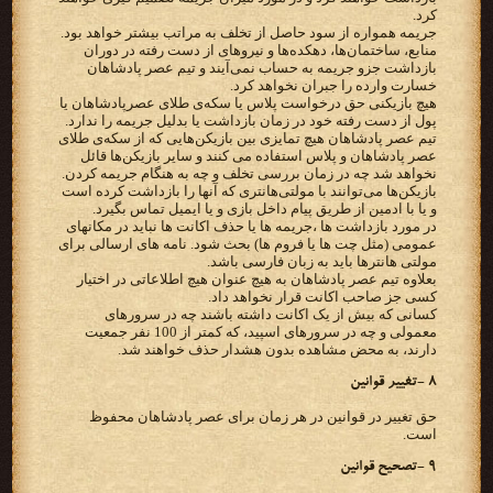
کرد.
جریمه همواره از سود حاصل از تخلف به مراتب بیشتر خواهد بود.
منابع، ساختمان‌ها، دهکده‌ها و نیروهای از دست رفته در دوران
بازداشت جزو جریمه به حساب نمی‌آیند و تیم عصر پادشاهان
خسارت وارده را جبران نخواهد کرد.
هیچ بازیکنی حق درخواست پلاس یا سکه‌ی طلای عصرپادشاهان یا
پول از دست رفته خود در زمان بازداشت یا بدلیل جریمه را ندارد.
تیم عصر پادشاهان هیچ تمایزی بین بازیکن‌هایی که از سکه‌ی طلای
عصر پادشاهان و پلاس استفاده می کنند و سایر بازیکن‌ها قائل
نخواهد شد چه در زمان بررسی تخلف و چه به هنگام جریمه کردن.
بازیکن‌ها می‌توانند با مولتی‌هانتری که آنها را بازداشت کرده است
و یا با ادمین از طریق پیام داخل بازی و یا ایمیل تماس بگیرد.
در مورد بازداشت ها ،جریمه ها یا حذف اکانت ها نباید در مکانهای
عمومی (مثل چت ها یا فروم ها) بحث شود. نامه های ارسالی برای
مولتی هانترها باید به زبان فارسی باشد.
بعلاوه تیم عصر پادشاهان به هیچ عنوان هیچ اطلاعاتی در اختیار
کسی جز صاحب اکانت قرار نخواهد داد.
کسانی که بیش از یک اکانت داشته باشند چه در سرورهای
معمولی و چه در سرورهای اسپید، که کمتر از 100 نفر جمعیت
دارند، به محض مشاهده بدون هشدار حذف خواهند شد.
۸ -تغییر قوانین
حق تغییر در قوانین در هر زمان برای عصر پادشاهان محفوظ
است.
۹ -تصحیح قوانین