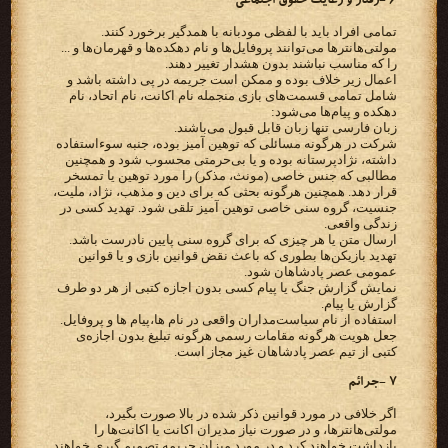
۶ -رفتار و رعایت حقوق اجتماعی
تمامی افراد باید با لفظی مودبانه با همدگیر برخورد کنند.
مولتی‌هانترها می‌توانند پروفایل‌ها و نام دهکده‌ها و قهرمان‌ها و ...
را که مناسب نباشند بدون هشدار تغییر دهند.
اعمال زیر خلاف بوده و ممکن است جریمه در پی داشته باشد و
شامل تمامی قسمت‌های بازی منجمله نام اکانت، نام اتحاد، نام
دهکده و پیام‌ها می‌شود:
زبان فارسی تنها زبان‌ قابل قبول می‌باشند.
شرکت در هرگونه مسائلی که توهین آمیز بوده، جنبه سوءاستفاده
داشته، نژادپرستانه بوده و یا بی‌حرمتی محسوب شود و همچنین
مطالبی که جنس خاصی (مونث، مذکر) را مورد توهین یا تمسخر
قرار دهد. همچنین هرگونه بحثی که برای دین و مذهب، نژاد، ملیت،
جنسیت، گروه سنی خاصی توهین آمیز تلقی شود. تهدید کسی در
زندگی واقعی.
ارسال متن یا هر چیزی که برای گروه سنی پایین نادرست باشد.
تهدید بازیکن‌ها بطوری که باعث نقض قوانین بازی و یا قوانین
عمومی عصر پادشاهان شود.
نمایش گزارش جنگ یا پیام کسی بدون اجازه کتبی از هر دو طرف
گزارش یا پیام.
استفاده از نام سیاست‌مداران واقعی در نام ها،پیام ها و پروفایل.
جعل هویت هرگونه مقامات رسمی هرگونه تبلیغ بدون اجازه‌ی
کتبی از تیم عصر پادشاهان غیز مجاز است.
۷ -جرائم
اگر خلافی در مورد قوانین ذکر شده در بالا صورت بگیرد،
مولتی‌هانترها، و در صورت نیاز مدیران اکانت یا اکانت‌ها را
بازداشت خواهند کرد و در مورد میزان جریمه تصمیم گیری خواهند