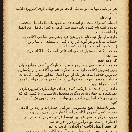
هر بازیکنی تنها می‌تواند یک اکانت در هر جهان بازی (سرور) داشته
باشد.
۱.۱ ثبت نام
ایمیلی که برای ثبت نام استفاده می‌شود باید یک ایمیل شخصی
بوده و ثبت نام کننده باید دسترسی کامل و کنترل کامل این ایمیل
را داشته باشد.
دارنده ایمیل ثبت نام بدون هیچ قید و شرطی صاحب اکانت به
حساب می‌آید و هر گونه قرارداد کتبی یا شفاهی با سایرین
(بازیکن‌ها، اتحاد و ...) فاقد اعتبار است.
صاحب اکانت مسئول تمامی اتفاقاتی است که با اکانت رخ
می‌دهد.
۱.۲ رمز عبور
صاحب اکانت نمی‌تواند رمز خود را به بازیکنی که در همان جهان
بازی (سرور) اکانت دارد بدهد. بعلاوه انتخاب آگاهانه رمز یکسان با
سایرین خلاف است. هر یک از این اعمال مذکور مولتی اکانت به
حساب آمده و تابع جریمه مولتی اکانت که در همین قوانین آمده
است، خواهد بود.
دادن رمز اکانت به بازیکنی که در همان جهان بازی (سرور) بازی
نمی‌کند و در جهان بازی دیگری مشغول بازیست و یا کسی که کلاً
بازی نمی‌کند ایرادی ندارد و می‌توانید با هم بر روی یک اکانت بازی
کنید.
عصر پادشاهان هیچ مسئولیتی در قبال خسارات وارده بر اکانت
توسط کسی که رمز اکانت را در اختیار دارد نمی‌پذیرد و در
صورت هرگونه نقض قوانین توسط فردی که رمز اکانت را در
اختیار دارد مطابق قوانین برخورد خواهد شد.
۱.۳ تغییر ایمیل اکانت / واگذاری اکانت به غیر
برای تغییر ایمیل خود و یا برای واگذاری اکانت خود به شخص