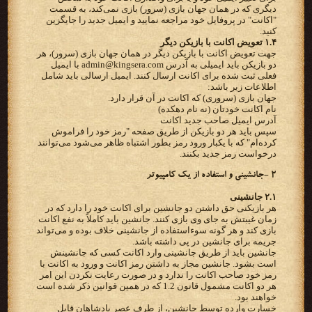
دیگری که در همان جهان بازی (سرور) بازی نمی‌کند، به قسمت
"اکانت" در پروفایل خود مراجعه نمایید و ایمیل جدید را جایگزین
کنید.
۱.۴ تعویض اکانت با بازیکن دیگر
جهت تعویض اکانت با بازیکن دیگر در همان جهان بازی (سرور)، هر
دو بازیکن باید ایمیلی به آدرس admin@kingsera.com با ایمیل
فعلی ثبت شده برای اکانت ارسال کنند. ایمیل ارسالی باید شامل
اطلاعات زیر باشد:
جهان بازی (سروری) که اکانت در آن قرار دارد.
نام اکانت خودتان (نه نام دهکده)
آدرس ایمیل صاحب جدید اکانت
سپس باید هر دو بازیکن از طریق صفحه "رمز خود را فراموش
کرده‌ام" که با یکبار ورود رمز بطور اشتباه ظاهر می‌شود می‌توانند
درخواست رمز جدید بکنند.
۲ -جانشینی و استفاده از یک کامپیوتر
۲.۱ جانشینی
هر بازیکنی حق داشتن دو جانشین برای اکانت خود را دارد که در
زمان غیبتش به جای وی بازی کنند. جانشین باید کاملاً به نفع اکانت
بازی کند و هر گونه سوءاستفاده از جانشینی خلاف بوده و می‌تواند
جریمه برای جانشین در پی داشته باشد.
جانشین باید از طریق جانشینی وارد اکانت کسی که جانشینش
است بشود. جانشین مجاز به داشتن رمز اکانت و ورود به اکانت با
رمز خود صاحب اکانت را ندارد و در صورت رعایت نکردن این امر
هر دو اکانت مشمول قانون 1.2 که در همین قوانین ذکر شده است
خواهند بود.
خسارت وارده توسط جانشین، از طرف عصر پادشاهان قابل