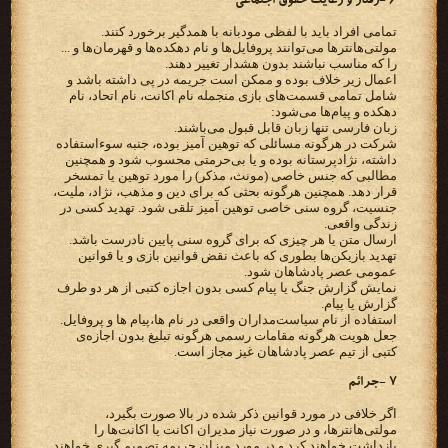
۶ -رفتار و رعایت حقوق اجتماعی
تمامی افراد باید با لفظی مودبانه با همدگیر برخورد کنند.
مولتی‌هانترها می‌توانند پروفایل‌ها و نام دهکده‌ها و قهرمان‌ها و ...
را که مناسب نباشند بدون هشدار تغییر دهند.
اعمال زیر خلاف بوده و ممکن است جریمه در پی داشته باشد و
شامل تمامی قسمت‌های بازی منجمله نام اکانت، نام اتحاد، نام
دهکده و پیام‌ها می‌شود:
زبان فارسی تنها زبان‌ قابل قبول می‌باشند.
شرکت در هرگونه مسائلی که توهین آمیز بوده، جنبه سوءاستفاده
داشته، نژادپرستانه بوده و یا بی‌حرمتی محسوب شود و همچنین
مطالبی که جنس خاصی (مونث، مذکر) را مورد توهین یا تمسخر
قرار دهد. همچنین هرگونه بحثی که برای دین و مذهب، نژاد، ملیت،
جنسیت، گروه سنی خاصی توهین آمیز تلقی شود. تهدید کسی در
زندگی واقعی.
ارسال متن یا هر چیزی که برای گروه سنی پایین نادرست باشد.
تهدید بازیکن‌ها بطوری که باعث نقض قوانین بازی و یا قوانین
عمومی عصر پادشاهان شود.
نمایش گزارش جنگ یا پیام کسی بدون اجازه کتبی از هر دو طرف
گزارش یا پیام.
استفاده از نام سیاست‌مداران واقعی در نام ها،پیام ها و پروفایل.
جعل هویت هرگونه مقامات رسمی هرگونه تبلیغ بدون اجازه‌ی
کتبی از تیم عصر پادشاهان غیز مجاز است.
۷ -جرائم
اگر خلافی در مورد قوانین ذکر شده در بالا صورت بگیرد،
مولتی‌هانترها، و در صورت نیاز مدیران اکانت یا اکانت‌ها را
بازداشت خواهند کرد و در مورد میزان جریمه تصمیم گیری خواهند