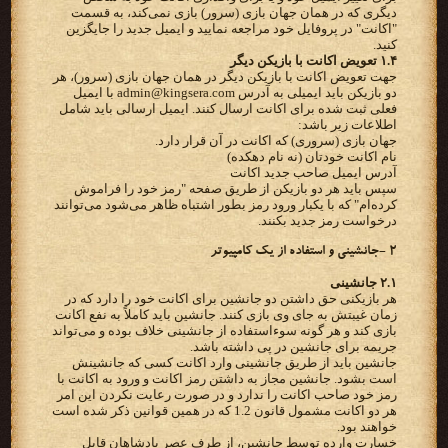
دیگری که در همان جهان بازی (سرور) بازی نمی‌کند، به قسمت
"اکانت" در پروفایل خود مراجعه نمایید و ایمیل جدید را جایگزین
کنید.
۱.۴ تعویض اکانت با بازیکن دیگر
جهت تعویض اکانت با بازیکن دیگر در همان جهان بازی (سرور)، هر
دو بازیکن باید ایمیلی به آدرس admin@kingsera.com با ایمیل
فعلی ثبت شده برای اکانت ارسال کنند. ایمیل ارسالی باید شامل
اطلاعات زیر باشد:
جهان بازی (سروری) که اکانت در آن قرار دارد.
نام اکانت خودتان (نه نام دهکده)
آدرس ایمیل صاحب جدید اکانت
سپس باید هر دو بازیکن از طریق صفحه "رمز خود را فراموش
کرده‌ام" که با یکبار ورود رمز بطور اشتباه ظاهر می‌شود می‌توانند
درخواست رمز جدید بکنند.
۲ -جانشینی و استفاده از یک کامپیوتر
۲.۱ جانشینی
هر بازیکنی حق داشتن دو جانشین برای اکانت خود را دارد که در
زمان غیبتش به جای وی بازی کنند. جانشین باید کاملاً به نفع اکانت
بازی کند و هر گونه سوءاستفاده از جانشینی خلاف بوده و می‌تواند
جریمه برای جانشین در پی داشته باشد.
جانشین باید از طریق جانشینی وارد اکانت کسی که جانشینش
است بشود. جانشین مجاز به داشتن رمز اکانت و ورود به اکانت با
رمز خود صاحب اکانت را ندارد و در صورت رعایت نکردن این امر
هر دو اکانت مشمول قانون 1.2 که در همین قوانین ذکر شده است
خواهند بود.
خسارت وارده توسط جانشین، از طرف عصر پادشاهان قابل