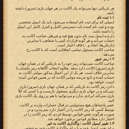
هر بازیکنی تنها می‌تواند یک اکانت در هر جهان بازی (سرور) داشته
باشد.
۱.۱ ثبت نام
ایمیلی که برای ثبت نام استفاده می‌شود باید یک ایمیل شخصی
بوده و ثبت نام کننده باید دسترسی کامل و کنترل کامل این ایمیل
را داشته باشد.
دارنده ایمیل ثبت نام بدون هیچ قید و شرطی صاحب اکانت به
حساب می‌آید و هر گونه قرارداد کتبی یا شفاهی با سایرین
(بازیکن‌ها، اتحاد و ...) فاقد اعتبار است.
صاحب اکانت مسئول تمامی اتفاقاتی است که با اکانت رخ
می‌دهد.
۱.۲ رمز عبور
صاحب اکانت نمی‌تواند رمز خود را به بازیکنی که در همان جهان
بازی (سرور) اکانت دارد بدهد. بعلاوه انتخاب آگاهانه رمز یکسان با
سایرین خلاف است. هر یک از این اعمال مذکور مولتی اکانت به
حساب آمده و تابع جریمه مولتی اکانت که در همین قوانین آمده
است، خواهد بود.
دادن رمز اکانت به بازیکنی که در همان جهان بازی (سرور) بازی
نمی‌کند و در جهان بازی دیگری مشغول بازیست و یا کسی که کلاً
بازی نمی‌کند ایرادی ندارد و می‌توانید با هم بر روی یک اکانت بازی
کنید.
عصر پادشاهان هیچ مسئولیتی در قبال خسارات وارده بر اکانت
توسط کسی که رمز اکانت را در اختیار دارد نمی‌پذیرد و در
صورت هرگونه نقض قوانین توسط فردی که رمز اکانت را در
اختیار دارد مطابق قوانین برخورد خواهد شد.
۱.۳ تغییر ایمیل اکانت / واگذاری اکانت به غیر
برای تغییر ایمیل خود و یا برای واگذاری اکانت خود به شخص