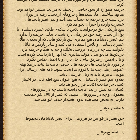
کرد.
جریمه همواره از سود حاصل از تخلف به مراتب بیشتر خواهد بود.
منابع، ساختمان‌ها، دهکده‌ها و نیروهای از دست رفته در دوران
بازداشت جزو جریمه به حساب نمی‌آیند و تیم عصر پادشاهان
خسارت وارده را جبران نخواهد کرد.
هیچ بازیکنی حق درخواست پلاس یا سکه‌ی طلای عصرپادشاهان یا
پول از دست رفته خود در زمان بازداشت یا بدلیل جریمه را ندارد.
تیم عصر پادشاهان هیچ تمایزی بین بازیکن‌هایی که از سکه‌ی طلای
عصر پادشاهان و پلاس استفاده می کنند و سایر بازیکن‌ها قائل
نخواهد شد چه در زمان بررسی تخلف و چه به هنگام جریمه کردن.
بازیکن‌ها می‌توانند با مولتی‌هانتری که آنها را بازداشت کرده است
و یا با ادمین از طریق پیام داخل بازی و یا ایمیل تماس بگیرد.
در مورد بازداشت ها ،جریمه ها یا حذف اکانت ها نباید در مکانهای
عمومی (مثل چت ها یا فروم ها) بحث شود. نامه های ارسالی برای
مولتی هانترها باید به زبان فارسی باشد.
بعلاوه تیم عصر پادشاهان به هیچ عنوان هیچ اطلاعاتی در اختیار
کسی جز صاحب اکانت قرار نخواهد داد.
کسانی که بیش از یک اکانت داشته باشند چه در سرورهای
معمولی و چه در سرورهای اسپید، که کمتر از 100 نفر جمعیت
دارند، به محض مشاهده بدون هشدار حذف خواهند شد.
۸ -تغییر قوانین
حق تغییر در قوانین در هر زمان برای عصر پادشاهان محفوظ
است.
۹ -تصحیح قوانین