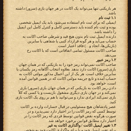
هر بازیکنی تنها می‌تواند یک اکانت در هر جهان بازی (سرور) داشته
باشد.
۱.۱ ثبت نام
ایمیلی که برای ثبت نام استفاده می‌شود باید یک ایمیل شخصی
بوده و ثبت نام کننده باید دسترسی کامل و کنترل کامل این ایمیل
را داشته باشد.
دارنده ایمیل ثبت نام بدون هیچ قید و شرطی صاحب اکانت به
حساب می‌آید و هر گونه قرارداد کتبی یا شفاهی با سایرین
(بازیکن‌ها، اتحاد و ...) فاقد اعتبار است.
صاحب اکانت مسئول تمامی اتفاقاتی است که با اکانت رخ
می‌دهد.
۱.۲ رمز عبور
صاحب اکانت نمی‌تواند رمز خود را به بازیکنی که در همان جهان
بازی (سرور) اکانت دارد بدهد. بعلاوه انتخاب آگاهانه رمز یکسان با
سایرین خلاف است. هر یک از این اعمال مذکور مولتی اکانت به
حساب آمده و تابع جریمه مولتی اکانت که در همین قوانین آمده
است، خواهد بود.
دادن رمز اکانت به بازیکنی که در همان جهان بازی (سرور) بازی
نمی‌کند و در جهان بازی دیگری مشغول بازیست و یا کسی که کلاً
بازی نمی‌کند ایرادی ندارد و می‌توانید با هم بر روی یک اکانت بازی
کنید.
عصر پادشاهان هیچ مسئولیتی در قبال خسارات وارده بر اکانت
توسط کسی که رمز اکانت را در اختیار دارد نمی‌پذیرد و در
صورت هرگونه نقض قوانین توسط فردی که رمز اکانت را در
اختیار دارد مطابق قوانین برخورد خواهد شد.
۱.۳ تغییر ایمیل اکانت / واگذاری اکانت به غیر
برای تغییر ایمیل خود و یا برای واگذاری اکانت خود به شخص