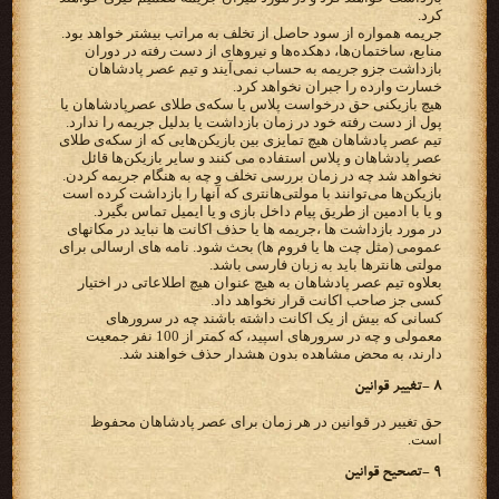
کرد.
جریمه همواره از سود حاصل از تخلف به مراتب بیشتر خواهد بود.
منابع، ساختمان‌ها، دهکده‌ها و نیروهای از دست رفته در دوران
بازداشت جزو جریمه به حساب نمی‌آیند و تیم عصر پادشاهان
خسارت وارده را جبران نخواهد کرد.
هیچ بازیکنی حق درخواست پلاس یا سکه‌ی طلای عصرپادشاهان یا
پول از دست رفته خود در زمان بازداشت یا بدلیل جریمه را ندارد.
تیم عصر پادشاهان هیچ تمایزی بین بازیکن‌هایی که از سکه‌ی طلای
عصر پادشاهان و پلاس استفاده می کنند و سایر بازیکن‌ها قائل
نخواهد شد چه در زمان بررسی تخلف و چه به هنگام جریمه کردن.
بازیکن‌ها می‌توانند با مولتی‌هانتری که آنها را بازداشت کرده است
و یا با ادمین از طریق پیام داخل بازی و یا ایمیل تماس بگیرد.
در مورد بازداشت ها ،جریمه ها یا حذف اکانت ها نباید در مکانهای
عمومی (مثل چت ها یا فروم ها) بحث شود. نامه های ارسالی برای
مولتی هانترها باید به زبان فارسی باشد.
بعلاوه تیم عصر پادشاهان به هیچ عنوان هیچ اطلاعاتی در اختیار
کسی جز صاحب اکانت قرار نخواهد داد.
کسانی که بیش از یک اکانت داشته باشند چه در سرورهای
معمولی و چه در سرورهای اسپید، که کمتر از 100 نفر جمعیت
دارند، به محض مشاهده بدون هشدار حذف خواهند شد.
۸ -تغییر قوانین
حق تغییر در قوانین در هر زمان برای عصر پادشاهان محفوظ
است.
۹ -تصحیح قوانین