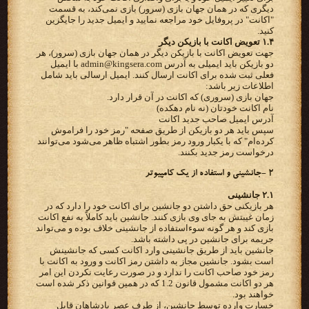
دیگری که در همان جهان بازی (سرور) بازی نمی‌کند، به قسمت
"اکانت" در پروفایل خود مراجعه نمایید و ایمیل جدید را جایگزین
کنید.
۱.۴ تعویض اکانت با بازیکن دیگر
جهت تعویض اکانت با بازیکن دیگر در همان جهان بازی (سرور)، هر
دو بازیکن باید ایمیلی به آدرس admin@kingsera.com با ایمیل
فعلی ثبت شده برای اکانت ارسال کنند. ایمیل ارسالی باید شامل
اطلاعات زیر باشد:
جهان بازی (سروری) که اکانت در آن قرار دارد.
نام اکانت خودتان (نه نام دهکده)
آدرس ایمیل صاحب جدید اکانت
سپس باید هر دو بازیکن از طریق صفحه "رمز خود را فراموش
کرده‌ام" که با یکبار ورود رمز بطور اشتباه ظاهر می‌شود می‌توانند
درخواست رمز جدید بکنند.
۲ -جانشینی و استفاده از یک کامپیوتر
۲.۱ جانشینی
هر بازیکنی حق داشتن دو جانشین برای اکانت خود را دارد که در
زمان غیبتش به جای وی بازی کنند. جانشین باید کاملاً به نفع اکانت
بازی کند و هر گونه سوءاستفاده از جانشینی خلاف بوده و می‌تواند
جریمه برای جانشین در پی داشته باشد.
جانشین باید از طریق جانشینی وارد اکانت کسی که جانشینش
است بشود. جانشین مجاز به داشتن رمز اکانت و ورود به اکانت با
رمز خود صاحب اکانت را ندارد و در صورت رعایت نکردن این امر
هر دو اکانت مشمول قانون 1.2 که در همین قوانین ذکر شده است
خواهند بود.
خسارت وارده توسط جانشین، از طرف عصر پادشاهان قابل