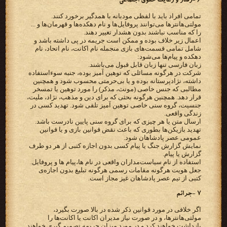
۶ -رفتار و رعایت حقوق اجتماعی
تمامی افراد باید با لفظی مودبانه با همدگیر برخورد کنند.
مولتی‌هانترها می‌توانند پروفایل‌ها و نام دهکده‌ها و قهرمان‌ها و ...
را که مناسب نباشند بدون هشدار تغییر دهند.
اعمال زیر خلاف بوده و ممکن است جریمه در پی داشته باشد و
شامل تمامی قسمت‌های بازی منجمله نام اکانت، نام اتحاد، نام
دهکده و پیام‌ها می‌شود:
زبان فارسی تنها زبان‌ قابل قبول می‌باشند.
شرکت در هرگونه مسائلی که توهین آمیز بوده، جنبه سوءاستفاده
داشته، نژادپرستانه بوده و یا بی‌حرمتی محسوب شود و همچنین
مطالبی که جنس خاصی (مونث، مذکر) را مورد توهین یا تمسخر
قرار دهد. همچنین هرگونه بحثی که برای دین و مذهب، نژاد، ملیت،
جنسیت، گروه سنی خاصی توهین آمیز تلقی شود. تهدید کسی در
زندگی واقعی.
ارسال متن یا هر چیزی که برای گروه سنی پایین نادرست باشد.
تهدید بازیکن‌ها بطوری که باعث نقض قوانین بازی و یا قوانین
عمومی عصر پادشاهان شود.
نمایش گزارش جنگ یا پیام کسی بدون اجازه کتبی از هر دو طرف
گزارش یا پیام.
استفاده از نام سیاست‌مداران واقعی در نام ها،پیام ها و پروفایل.
جعل هویت هرگونه مقامات رسمی هرگونه تبلیغ بدون اجازه‌ی
کتبی از تیم عصر پادشاهان غیز مجاز است.
۷ -جرائم
اگر خلافی در مورد قوانین ذکر شده در بالا صورت بگیرد،
مولتی‌هانترها، و در صورت نیاز مدیران اکانت یا اکانت‌ها را
بازداشت خواهند کرد و در مورد میزان جریمه تصمیم گیری خواهند