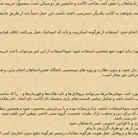
صر پادشاهان را نقض کنند، صاحب اکانت و جانشین هر دو ممکن است مشمول جریمه شو
کنند بخواهند به اکانت یکدیگر دسترسی داشته باشند، این عمل حتماً باید از طریق جانش
انجام شود. استفاده از هرگونه اسکریپت و بات که اتوماتیک عمل می‌کنند، خلاف قوانی
‌شود) نباید جهت نفع شخصی استفاده شود. سوءاستفاده از این امر می‌تواند باعث جریم
و بدل شود، و بدون نظارت و رویه های سیستمی باشگاه عصرپادشاهان انجام پذیرد و ه
حراجی غیر مجاز است.
د کنند. مولتی‌هانترها می‌توانند پروفایل‌ها و نام دهکده‌ها و قهرمان‌ها و ... را که من
اشته باشد و شامل تمامی قسمت‌های بازی منجمله نام اکانت، نام اتحاد، نام دهکده و
جنبه سوءاستفاده داشته، نژادپرستانه بوده و یا بی‌حرمتی محسوب شود و همچنین مط
ی که برای دین و مذهب، نژاد، ملیت، جنسیت، گروه سنی خاصی توهین آمیز تلقی شود. 
 نادرست باشد.
زی و یا قوانین عمومی عصر پادشاهان شود.
 از هر دو طرف گزارش یا پیام.
پیام ها و پروفایل. جعل هویت هرگونه مقامات رسمی هرگونه تبلیغ بدون اجازه‌ی کتبی 