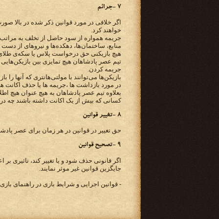
۷ -جرائم
اگر خلافی در مورد قوانین ذکر شده در بالا صورت
خواهند کرد.
جریمه همواره از سود حاصل از تخلف به مراتب ب
منابع، ساختمان‌ها، دهکده‌ها و نیروهای از دست
هیچ بازیکنی حق درخواست پلاس یا سکه‌ی طلای ع
تیم عصر پادشاهان هیچ تمایزی بین بازیکن‌هایی 
جریمه کردن.
بازیکن‌ها می‌توانند با مولتی‌هانتری که آنها را 
در مورد بازداشت ها ،جریمه ها یا حذف اکانت ها 
بعلاوه تیم عصر پادشاهان به هیچ عنوان هیچ اطل
کسانی که بیش از یک اکانت داشته باشند چه در سرورهای معمولی و چه در سرور
۸ -تغییر قوانین
حق تغییر در قوانین در هر زمان برای عصر پاد
۹ -تصحیح قوانین
اگر قانونی حذف شود و یا تغییر کند، تاثیری بر
جایگزین قوانین غیر موثر نمایند.
- قوانین اجرایی و شرایط بازی در راهنمای باز