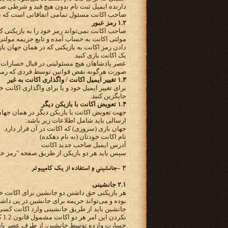
دارنده ایمیل ثبت نام بدون هیچ قید و شرطی صاحب
صاحب اکانت مسئول تمامی اتفاقاتی است که با 
۱.۲ رمز عبور
صاحب اکانت نمی‌تواند رمز خود را به بازیکنی ک
مولتی اکانت به حساب آمده و تابع جریمه مولتی
دادن رمز اکانت به بازیکنی که در همان جهان باز
یک اکانت بازی کنید.
عصر پادشاهان هیچ مسئولیتی در قبال خسارات وار
صورت هرگونه نقض قوانین توسط فردی که رمز اک
۱.۳ تغییر ایمیل اکانت / واگذاری اکانت به غیر
برای تغییر ایمیل خود و یا برای واگذاری اکانت
جایگزین کنید.
۱.۴ تعویض اکانت با بازیکن دیگر
ارسالی باید شامل اطلاعات زیر باشد:
جهان بازی (سروری) که اکانت در آن قرار دارد.
نام اکانت خودتان (نه نام دهکده)
آدرس ایمیل صاحب جدید اکانت
سپس باید هر دو بازیکن از طریق صفحه "رمز خود 
۲ -جانشینی و استفاده از یک کامپیوتر
۲.۱ جانشینی
هر بازیکنی حق داشتن دو جانشین برای اکانت خود 
بوده و می‌تواند جریمه برای جانشین در پی داشت
جانشین باید از طریق جانشینی وارد اکانت کسی
نکردن این امر هر دو اکانت مشمول قانون 1.2 که در همین قوانین ذکر شده است خواهند بود.
خسارت وارده توسط جانشین، از طرف عصر پادشا