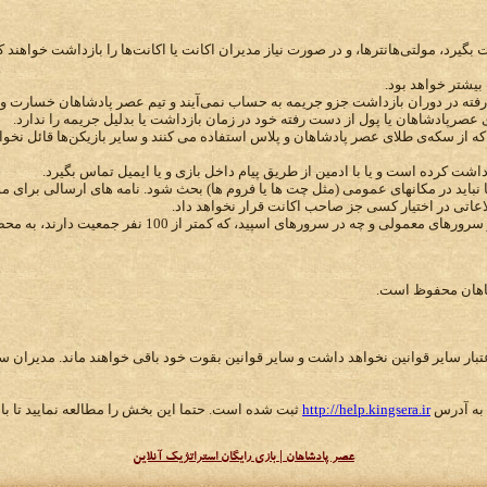
 بگیرد، مولتی‌هانترها، و در صورت نیاز مدیران اکانت یا اکانت‌ها را بازداشت خواهند
یشتر خواهد بود.
 رفته در دوران بازداشت جزو جریمه به حساب نمی‌آیند و تیم عصر پادشاهان خسارت وار
صرپادشاهان یا پول از دست رفته خود در زمان بازداشت یا بدلیل جریمه را ندارد.
که از سکه‌ی طلای عصر پادشاهان و پلاس استفاده می کنند و سایر بازیکن‌ها قائل نخو
بازداشت کرده است و یا با ادمین از طریق پیام داخل بازی و یا ایمیل تماس بگیرد.
نباید در مکانهای عمومی (مثل چت ها یا فروم ها) بحث شود. نامه های ارسالی برای مول
اعاتی در اختیار کسی جز صاحب اکانت قرار نخواهد داد.
های اسپید، که کمتر از 100 نفر جمعیت دارند، به محض مشاهده بدون هشدار حذف خواهند شد.
شاهان محفوظ است.
 اعتبار سایر قوانین نخواهد داشت و سایر قوانین بقوت خود باقی خواهند ماند. مدیران 
ی به آدرس
http://help.kingsera.ir
ثبت شده است. حتما این بخش را مطالعه نمایید تا با 
عصر پادشاهان | بازی رایگان استراتژیک آنلاین