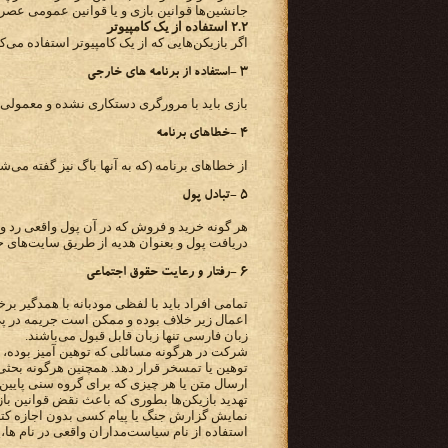
جانشین‌ها قوانین بازی و یا قوانین عمومی ع
۲.۲ استفاده از یک کامپیوتر
اگر بازیکن‌هایی که از یک کامپیوتر استفاده می‌
۳ -استفاده از برنامه های خارجی
بازی باید با مرورگری دستکاری نشده و معمولی 
۴ -خطاهای برنامه
از خطاهای برنامه (که به آنها باگ نیز گفته می
۵ -تبادل پول
هر گونه خرید و فروش که در آن پول واقعی رد 
دریافت پول و بعنوان هدیه از طریق سایت‌های 
۶ -رفتار و رعایت حقوق اجتماعی
تمامی افراد باید با لفظی مودبانه با همدگیر برخور
اعمال زیر خلاف بوده و ممکن است جریمه در پی د
زبان فارسی تنها زبان‌ قابل قبول می‌باشند.
شرکت در هرگونه مسائلی که توهین آمیز بوده، 
توهین یا تمسخر قرار دهد. همچنین هرگونه بحث
ارسال متن یا هر چیزی که برای گروه سنی پایین
تهدید بازیکن‌ها بطوری که باعث نقض قوانین با
نمایش گزارش جنگ یا پیام کسی بدون اجازه کتبی
استفاده از نام سیاست‌مداران واقعی در نام ها،