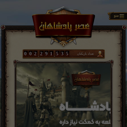
0
0
2
2
9
1
5
3
5
تعداد بازیکنان