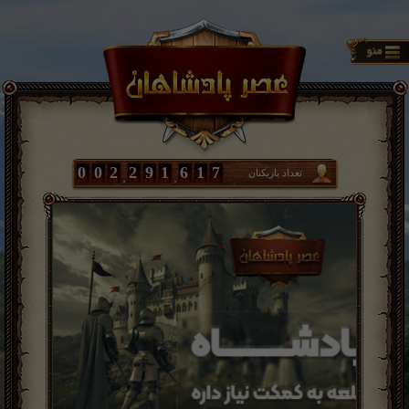
0
0
2
2
9
1
6
1
7
تعداد بازیکنان