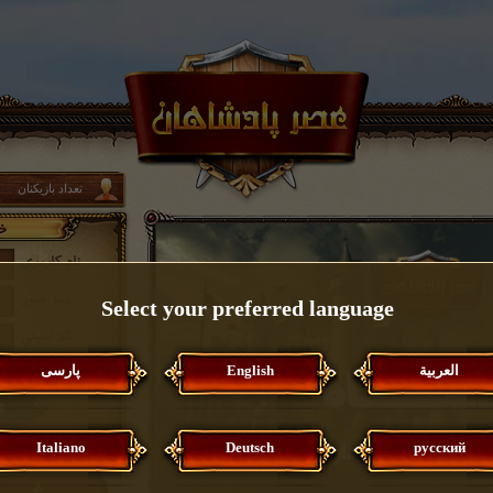
تعداد بازیکنان
نام کاربری
رمز عبور
Select your preferred language
کد امنیتی
م
العربية
English
پارسی
اطلاعات اک
Italiano
Deutsch
русский