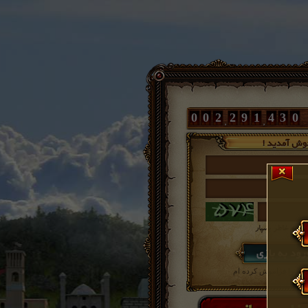
0
0
2
2
9
1
4
3
0
را به خاطر بسپار
انتم را فراموش کرده ام