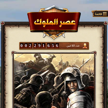
0
0
2
2
9
1
6
5
6
عدد اللاعبين