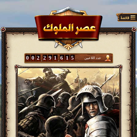
0
0
2
2
9
1
6
1
5
عدد اللاعبين