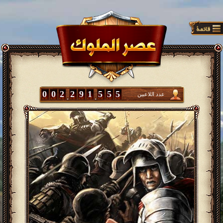
0
0
2
2
9
1
5
5
5
عدد اللاعبين