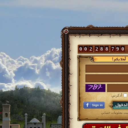
0
0
2
2
8
8
7
9
0
أذكرني
سيت معلومات حسابي