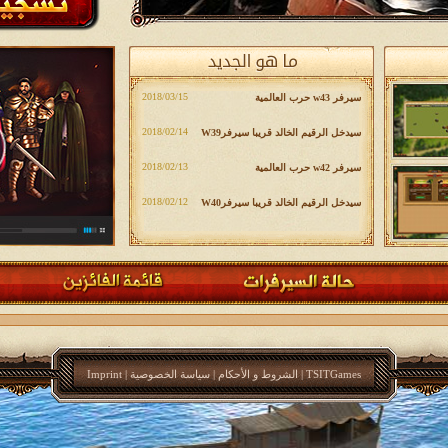
‎2018/03/15
سيرفر w43 حرب العالمية
‎2018/02/14
سیدخل الرقيم الخالد قريبا سیرفرW39
‎2018/02/13
سيرفر w42 حرب العالمية
‎2018/02/12
سیدخل الرقيم الخالد قريبا سیرفرW40
TSITGames
|
الشروط و الأحکام
|
سیاسة الخصوصیة
|
Imprint