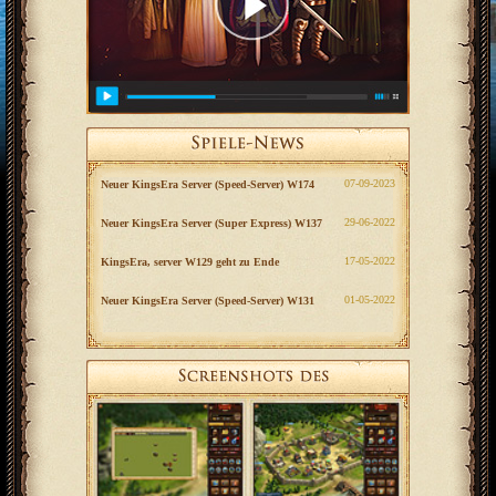
‎07-09-2023
Neuer KingsEra Server (Speed-Server) W174
‎29-06-2022
Neuer KingsEra Server (Super Express) W137
‎17-05-2022
KingsEra, server W129 geht zu Ende
‎01-05-2022
Neuer KingsEra Server (Speed-Server) W131