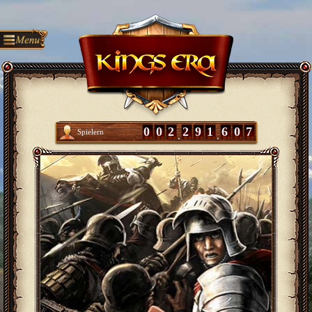
0
0
2
2
9
1
6
0
7
Spielern