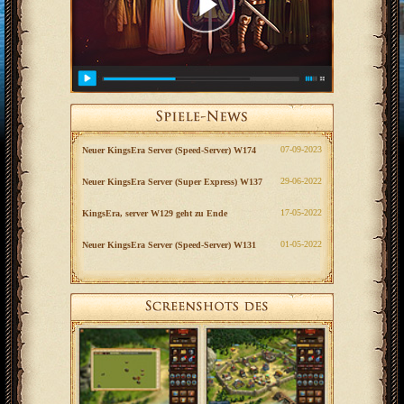
‎07-09-2023
Neuer KingsEra Server (Speed-Server) W174
‎29-06-2022
Neuer KingsEra Server (Super Express) W137
‎17-05-2022
KingsEra, server W129 geht zu Ende
‎01-05-2022
Neuer KingsEra Server (Speed-Server) W131