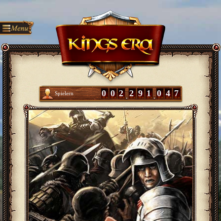
0
0
2
2
9
1
0
4
7
Spielern