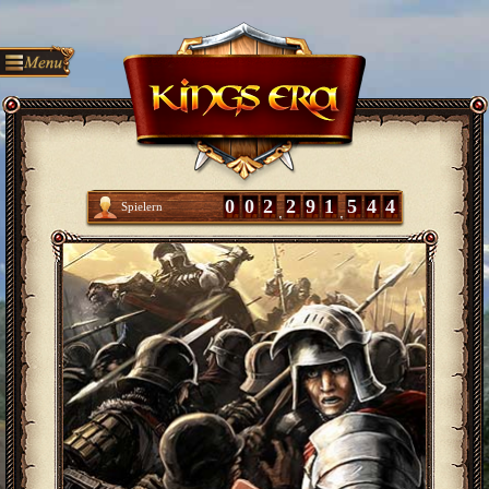
0
0
2
2
9
1
5
4
4
Spielern