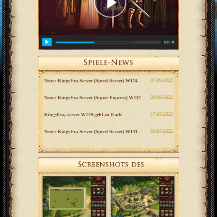
‎07-09-2023
Neuer KingsEra Server (Speed-Server) W174
‎29-06-2022
Neuer KingsEra Server (Super Express) W137
‎17-05-2022
KingsEra, server W129 geht zu Ende
‎01-05-2022
Neuer KingsEra Server (Speed-Server) W131