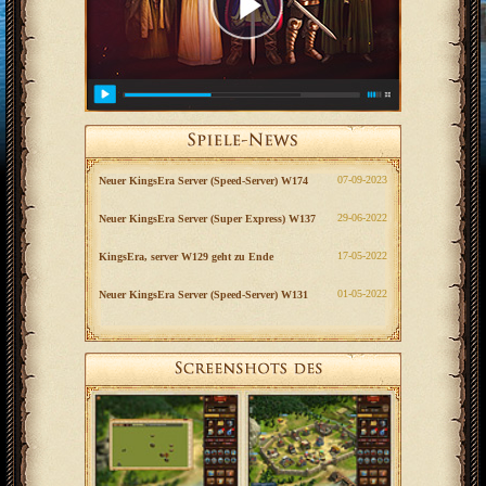
‎07-09-2023
Neuer KingsEra Server (Speed-Server) W174
‎29-06-2022
Neuer KingsEra Server (Super Express) W137
‎17-05-2022
KingsEra, server W129 geht zu Ende
‎01-05-2022
Neuer KingsEra Server (Speed-Server) W131