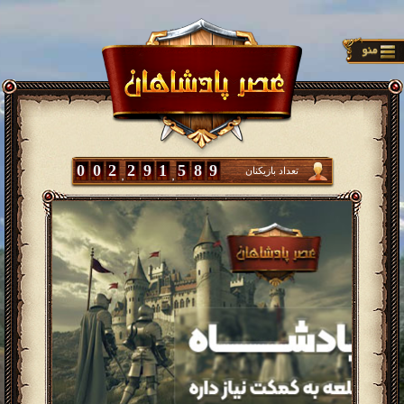
0
0
2
2
9
1
5
8
9
تعداد بازیکنان