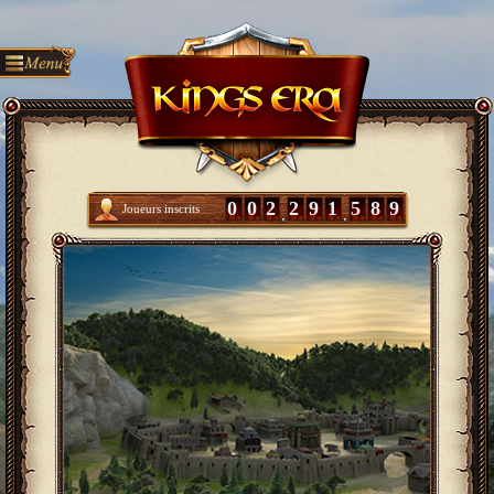
0
0
2
2
9
1
5
8
9
Joueurs inscrits