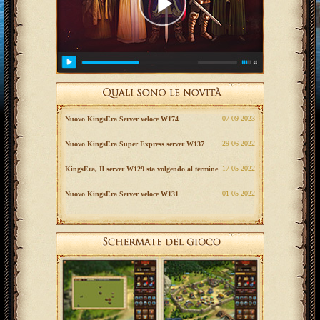
‎07-09-2023
Nuovo KingsEra Server veloce W174
‎29-06-2022
Nuovo KingsEra Super Express server W137
‎17-05-2022
KingsEra, Il server W129 sta volgendo al termine
‎01-05-2022
Nuovo KingsEra Server veloce W131