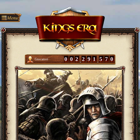
0
0
2
2
9
1
5
7
0
Giocatori