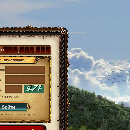
ков
0
0
2
2
8
8
7
7
8
еля
ь
д
Запомнить!
 пользователя или пароль