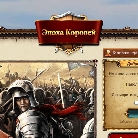
Количество игро
Имя пользоват
Парол
Секьюрити-ко
Забытое имя