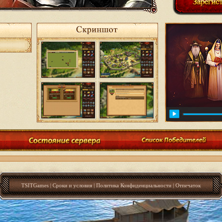
TSITGames
|
Сроки и условия
|
Политика Конфиденциальности
|
Отпечаток