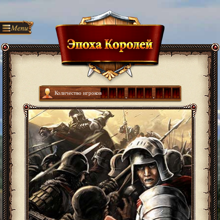
Количество игроков
0
0
2
2
9
1
6
0
2