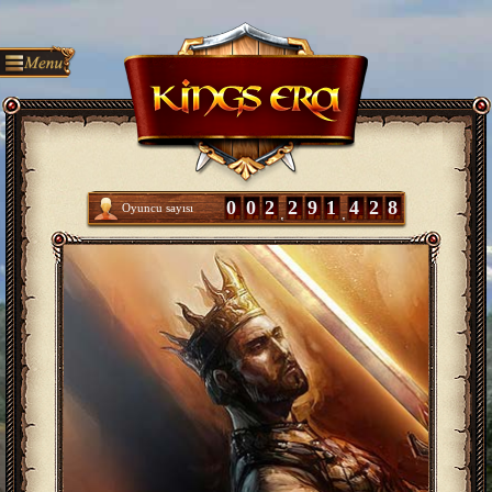
0
0
2
2
9
1
4
2
8
Oyuncu sayısı