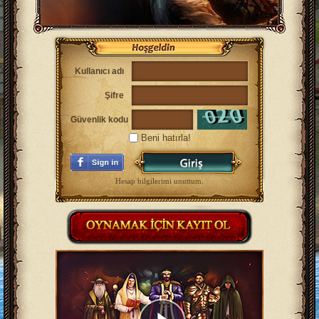
Kullanıcı adı
Şifre
Güvenlik kodu
Beni hatırla!
Hesap bilgilerimi unuttum.