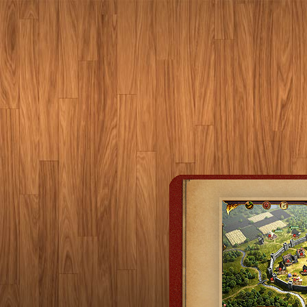
ه لشکریان گینگیزها گنجینه
مند هستند. پس گروهی دیگر از
 کار خود را آغاز نمودند. حس
ت ها را می گیرد . زیرا برای
ستند از تخصص سایرین نیز
هند. در این مدت صدها کشور
با مقاومت در برابر حمله های
ط گینگیزها تسخیر شده اند،
صر پادشاهان داستانی بسیار
سیر با موارد بسیار جالبی
ی گنج، کتیبه جاودان، شهرهای
داستان رازآلود عصر پادشاهان