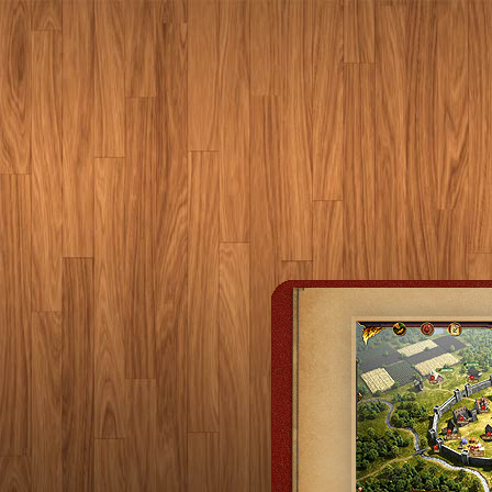
ه لشکریان گینگیزها گنجینه
مند هستند. پس گروهی دیگر از
 کار خود را آغاز نمودند. حس
ت ها را می گیرد . زیرا برای
ستند از تخصص سایرین نیز
هند. در این مدت صدها کشور
با مقاومت در برابر حمله های
ط گینگیزها تسخیر شده اند،
صر پادشاهان داستانی بسیار
سیر با موارد بسیار جالبی
ی گنج، کتیبه جاودان، شهرهای
داستان رازآلود عصر پادشاهان