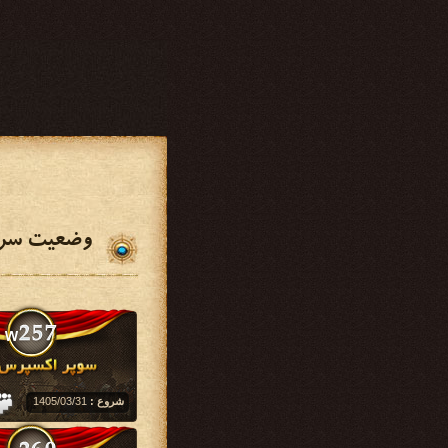
وضعیت سرو
شروع :
‏1405/03/31