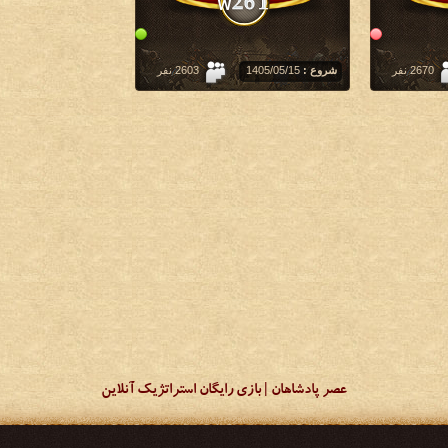
2670 نفر
شروع :
‏1405/05/15
2603 نفر
عصر پادشاهان | بازی رایگان استراتژیک آنلاین